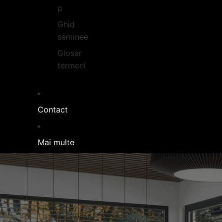
p
Ghid
seminee
Glosar
termeni
Contact
Mai multe