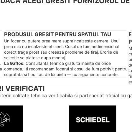
I DACA ALEGI GRESIT FURNIZORUL DE
PRODUSUL GRESIT PENTRU SPATIUL TAU
E
Un focar cu putere prea mare supraincalzeste camera. Unul
P
prea mic nu incalzeste eficient. Cosul de fum nedimensionat
M
corect trage prost sau creeaza probleme de tiraj. Erorile de
c
selectie se platesc dupa montaj.
p
.
La Gaftos:
Consultanta tehnica gratuita inainte de orice
d
za
comanda. Iti recomandam focarul si cosul de fum potrivit pentru
L
suprafata si tipul tau de locuinta — cu argumente concrete.
fi
e
 VERIFICATI
terii: calitate tehnica verificabila si parteneriat oficial c