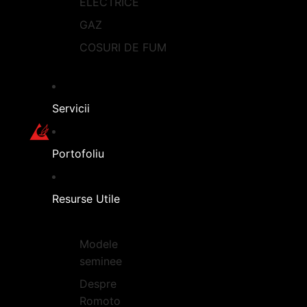
ELECTRICE
GAZ
COSURI DE FUM
Servicii
Portofoliu
Resurse Utile
Modele
seminee
Despre
Romoto