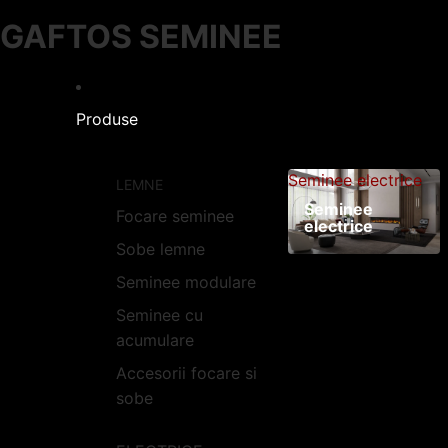
GAFTOS SEMINEE
Produse
Seminee electrice
LEMNE
Seminee
Focare seminee
electrice
Sobe lemne
Seminee modulare
Seminee cu
acumulare
Accesorii focare si
sobe