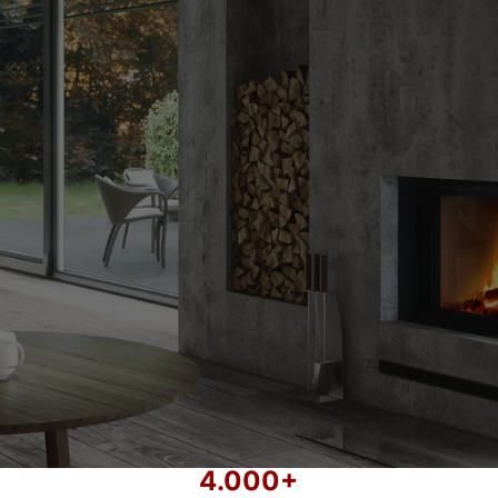
 CU MONTAJ — DEALER AUTO
care, sobe si cosuri de fum cu montaj autorizat in toata ta
Aceeasi echipa, aceleasi standarde, de 21 de ani.
CERE CONSULTANTA GRATUITA
SUNA ACUM
4.000+