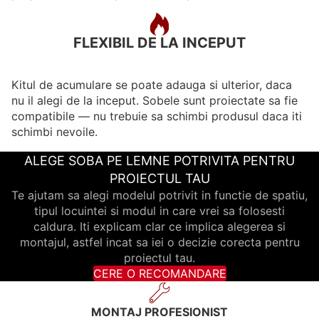
FLEXIBIL DE LA INCEPUT
Kitul de acumulare se poate adauga si ulterior, daca
nu il alegi de la inceput. Sobele sunt proiectate sa fie
compatibile — nu trebuie sa schimbi produsul daca iti
schimbi nevoile.
ALEGE SOBA PE LEMNE POTRIVITA PENTRU
PROIECTUL TAU
Te ajutam sa alegi modelul potrivit in functie de spatiu,
tipul locuintei si modul in care vrei sa folosesti
caldura. Iti explicam clar ce implica alegerea si
montajul, astfel incat sa iei o decizie corecta pentru
proiectul tau.
CERE O RECOMANDARE
MONTAJ PROFESIONIST