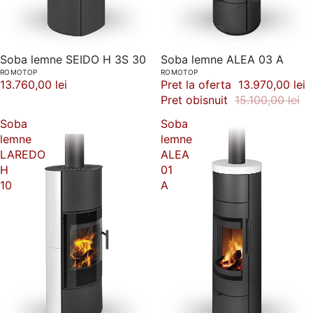
Soba lemne SEIDO H 3S 30
-7%
Soba lemne ALEA 03 A
ROMOTOP
ROMOTOP
13.760,00 lei
Pret la oferta
13.970,00 lei
Pret obisnuit
15.100,00 lei
Soba
Soba
lemne
lemne
LAREDO
ALEA
H
01
10
A