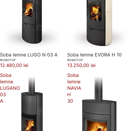
Soba lemne EVORA H 10
Soba lemne LUGO N 03 A
ROMOTOP
ROMOTOP
13.250,00 lei
12.480,00 lei
Soba
Soba
lemne
lemne
LUGANO
NAVIA
03
H
A
30