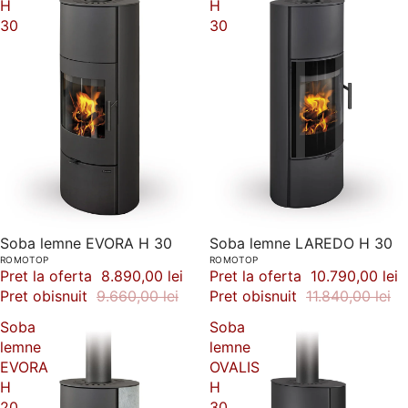
H
H
30
30
-8%
Soba lemne EVORA H 30
-9%
Soba lemne LAREDO H 30
ROMOTOP
ROMOTOP
Pret la oferta
8.890,00 lei
Pret la oferta
10.790,00 lei
Pret obisnuit
9.660,00 lei
Pret obisnuit
11.840,00 lei
Soba
Soba
lemne
lemne
EVORA
OVALIS
H
H
20
30