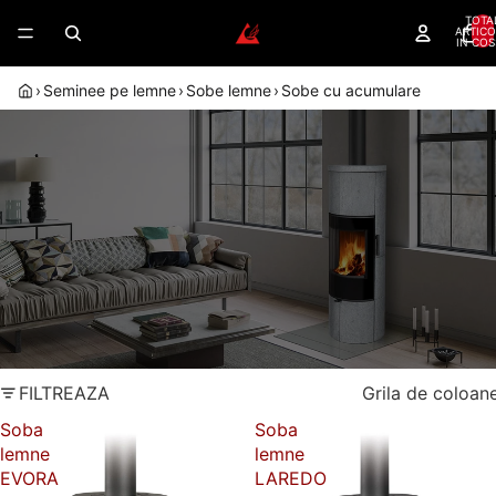
TOTA
ARTICO
IN COS
›
Seminee pe lemne
›
Sobe lemne
›
Sobe cu acumulare
SOBE CU ACUMULARE DE CALDURA
— INCALZIRE CONTINUA CU MAI
PUTINE ALIMENTARI
Soba cu acumulare de caldura stocheaza caldura si o
elibereaza treptat, ore dupa stingerea focului.
Dealer autorizat
Randament peste 80%
Romotop
Montaj autorizat
Garantie 5 ani
FILTREAZA
Grila de coloan
Soba
Soba
lemne
lemne
EVORA
LAREDO