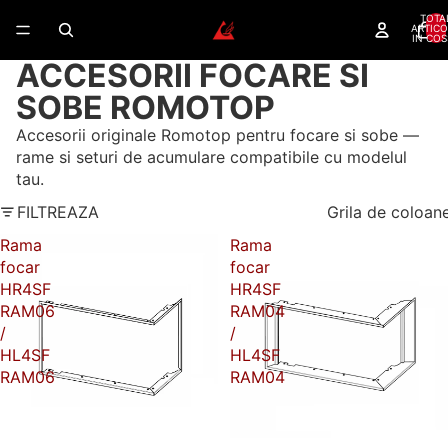
TOTA
ARTICO
IN COS
ACCESORII FOCARE SI
SOBE ROMOTOP
Accesorii originale Romotop pentru focare si sobe —
rame si seturi de acumulare compatibile cu modelul
tau.
FILTREAZA
Grila de coloan
Rama
Rama
focar
focar
HR4SF
HR4SF
RAM06
RAM04
/
/
HL4SF
HL4SF
RAM06
RAM04