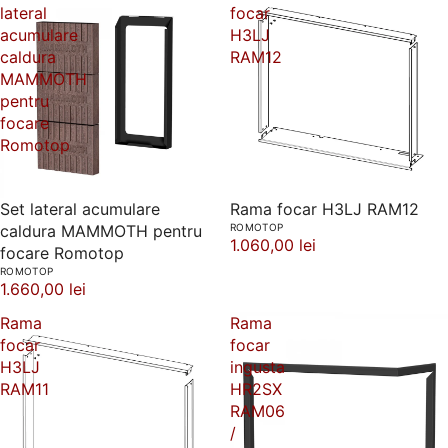
lateral
focar
acumulare
H3LJ
caldura
RAM12
MAMMOTH
pentru
focare
Romotop
Set lateral acumulare
Rama focar H3LJ RAM12
caldura MAMMOTH pentru
ROMOTOP
1.060,00 lei
focare Romotop
ROMOTOP
1.660,00 lei
Rama
Rama
focar
focar
H3LJ
ingusta
RAM11
HR2SX
RAM06
/