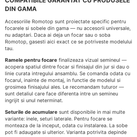
COMPATIBILE GARANTAT CU PRODUSELE
DIN GAMA
Accesoriile Romotop sunt proiectate specific pentru
focarele si sobele din gama — nu accesorii universale,
nu adaptari. Daca ai deja un focar sau o soba
Romotop, gasesti aici exact ce se potriveste modelului
tau.
Ramele pentru focare
finalizeaza vizual semineul —
acopera spatiul dintre focar si finisajul din jur si dau o
linie curata intregului ansamblu. Se comanda odata cu
focarul, inainte de montaj, in functie de modelul si
grosimea finisajului ales. Le recomandam tuturor —
sunt detaliul care face diferenta intre un semineu
ingrijit si unul neterminat.
Seturile de acumulare
sunt disponibile in mai multe
variante: inele, seturi laterale. Pentru focare se
monteaza de la inceput, odata cu instalarea. La sobe
pot fi adaugate si ulterior. Varianta potrivita depinde