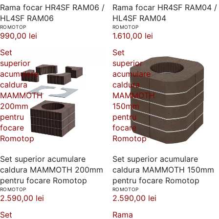
Rama focar HR4SF RAM06 /
Rama focar HR4SF RAM04 /
HL4SF RAM06
HL4SF RAM04
ROMOTOP
ROMOTOP
990,00 lei
1.610,00 lei
Set
Set
superior
superior
acumulare
acumulare
caldura
caldura
MAMMOTH
MAMMOTH
200mm
150mm
pentru
pentru
focare
focare
Romotop
Romotop
Set superior acumulare
Set superior acumulare
caldura MAMMOTH 200mm
caldura MAMMOTH 150mm
pentru focare Romotop
pentru focare Romotop
ROMOTOP
ROMOTOP
2.590,00 lei
2.590,00 lei
Set
Rama