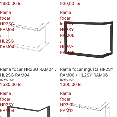
1.680,00 lei
930,00 lei
Rama
Rama
focar
focar
HR2SG
ingusta
RAM04
HR2SY
/
RAM06
HL2SG
/
RAM04
HL2SY
RAM06
Rama focar HR2SG RAM04 /
Rama focar ingusta HR2SY
HL2SG RAM04
RAM06 / HL2SY RAM06
ROMOTOP
ROMOTOP
1.530,00 lei
1.300,00 lei
Rama
Rama
focar
focar
HR2SY
HR3LF
RAM04
RAM12
/
/