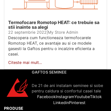
Termofocare Romotop HEAT: ce trebuie sa
stii inainte sa alegi
22 septembrie 2022
|
My Store Admin
Descopera cum functioneaza termofocarele
Romotop HEAT, ce avantaje au si ce modele
gasesti la Gaftos pentru o incalzire eficienta a
casei.
Citeste mai mult...
GAFTOS SEMINEE
De 21 de ani instalam seminee si sobe
pentru caldura si confortul casei tale
Facebook
Instagram
Youtube
Tiktok
Linkedin
Pinterest
PRODUSE