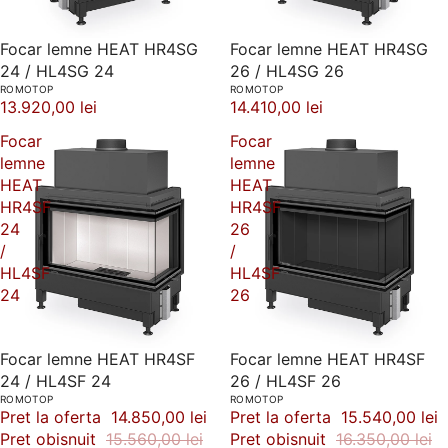
Focar lemne HEAT HR4SG
Focar lemne HEAT HR4SG
24 / HL4SG 24
26 / HL4SG 26
ROMOTOP
ROMOTOP
13.920,00 lei
14.410,00 lei
Focar
Focar
lemne
lemne
HEAT
HEAT
HR4SF
HR4SF
24
26
/
/
HL4SF
HL4SF
24
26
-5%
Focar lemne HEAT HR4SF
-5%
Focar lemne HEAT HR4SF
24 / HL4SF 24
26 / HL4SF 26
ROMOTOP
ROMOTOP
Pret la oferta
14.850,00 lei
Pret la oferta
15.540,00 lei
Pret obisnuit
15.560,00 lei
Pret obisnuit
16.350,00 lei