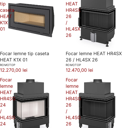
tip
HEAT
caseta
HR4SX
HEAT
26
K1X
/
01
HL4SX
26
Focar lemne tip caseta
Focar lemne HEAT HR4SX
HEAT K1X 01
26 / HL4SX 26
ROMOTOP
ROMOTOP
12.270,00 lei
12.470,00 lei
Focar
Focar
lemne
lemne
HEAT
HEAT
HR4SG
HR4SG
24
26
/
/
HL4SG
HL4SG
24
26