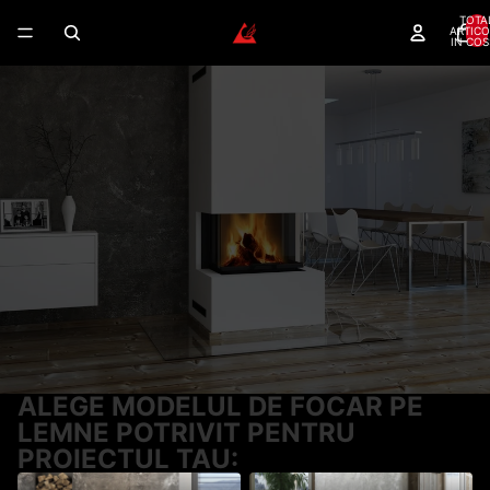
TOTA
ARTICO
IN COS
FOCARE LEMNE – GAMA
COMPLETA PENTRU ORICE
SEMINEU
Focare Romotop certificate — randament 80%+,
garantie 5 ani, montaj autorizat disponibil.
Randament peste 80%
Montaj autorizat
Dealer autorizat
Garantie 5 ani
Romotop
CERE CONSULTANTA GRATUITA
SUNA ACUM
ALEGE MODELUL DE FOCAR PE
LEMNE POTRIVIT PENTRU
PROIECTUL TAU: