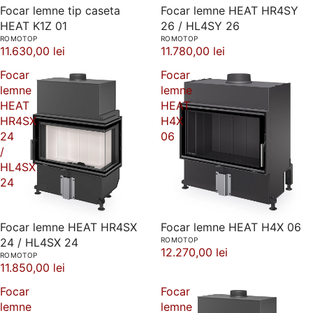
Focar lemne tip caseta
Focar lemne HEAT HR4SY
HEAT K1Z 01
26 / HL4SY 26
ROMOTOP
ROMOTOP
11.630,00 lei
11.780,00 lei
Focar
Focar
lemne
lemne
HEAT
HEAT
HR4SX
H4X
24
06
/
HL4SX
24
Focar lemne HEAT HR4SX
Focar lemne HEAT H4X 06
24 / HL4SX 24
ROMOTOP
12.270,00 lei
ROMOTOP
11.850,00 lei
Focar
Focar
lemne
lemne