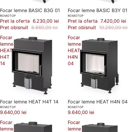
-30%
Focar lemne BASIC B3G 01
-28%
Focar lemne BASIC B3Y 01
ROMOTOP
ROMOTOP
Pret la oferta
6.230,00 lei
Pret la oferta
7.420,00 lei
Pret obisnuit
8.880,00 lei
Pret obisnuit
10.260,00 lei
Focar
Focar
lemne
lemne
HEAT
HEAT
H4T
H4N
14
04
Focar lemne HEAT H4T 14
Focar lemne HEAT H4N 04
ROMOTOP
ROMOTOP
9.640,00 lei
9.640,00 lei
Focar
Focar
lemne
lemne