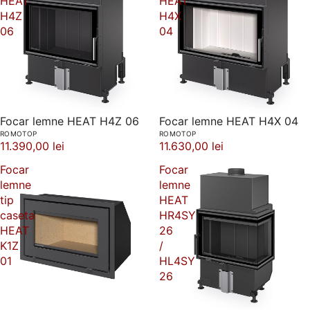
HEAT
HEAT
H4Z
H4X
06
04
Focar lemne HEAT H4Z 06
Focar lemne HEAT H4X 04
ROMOTOP
ROMOTOP
11.390,00 lei
11.630,00 lei
Focar
Focar
lemne
lemne
tip
HEAT
caseta
HR4SY
HEAT
26
K1Z
/
01
HL4SY
26