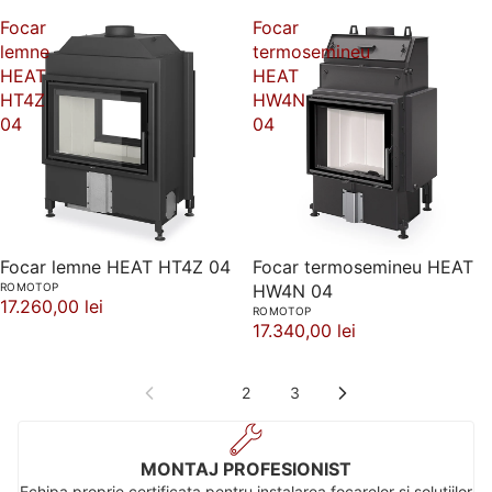
Focar
Focar
lemne
termosemineu
HEAT
HEAT
HT4Z
HW4N
04
04
Focar lemne HEAT HT4Z 04
Focar termosemineu HEAT
ROMOTOP
HW4N 04
17.260,00 lei
ROMOTOP
17.340,00 lei
1
2
3
MONTAJ PROFESIONIST
Echipa proprie certificata pentru instalarea focarelor si solutiilor