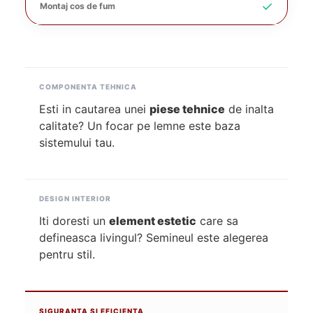
✓
Montaj cos de fum
COMPONENTA TEHNICA
Esti in cautarea unei
piese tehnice
de inalta
calitate? Un focar pe lemne este baza
sistemului tau.
DESIGN INTERIOR
Iti doresti un
element estetic
care sa
defineasca livingul? Semineul este alegerea
pentru stil.
SIGURANTA SI EFICIENTA