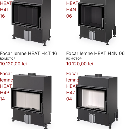
HEAT
HEAT
H4T
H4N
16
06
Focar lemne HEAT H4T 16
Focar lemne HEAT H4N 06
ROMOTOP
ROMOTOP
10.120,00 lei
10.120,00 lei
Focar
Focar
lemne
lemne
HEAT
HEAT
H4P
H4Z
14
04