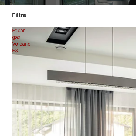
Filtre
Focar
gaz
Volcano
F3