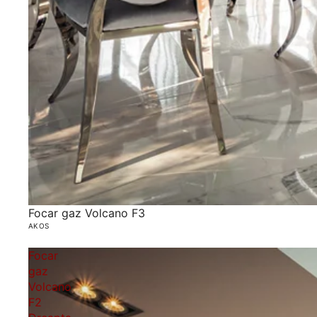
Focar gaz Volcano F3
AKOS
Focar
gaz
Volcano
F2