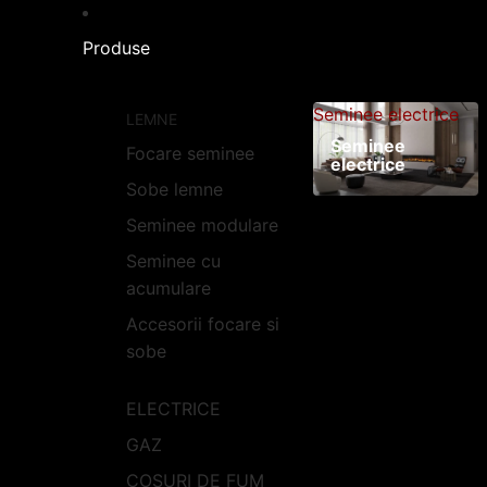
Produse
Seminee electrice
LEMNE
Seminee
Focare seminee
electrice
Sobe lemne
Seminee modulare
Seminee cu
acumulare
Accesorii focare si
sobe
ELECTRICE
GAZ
COSURI DE FUM