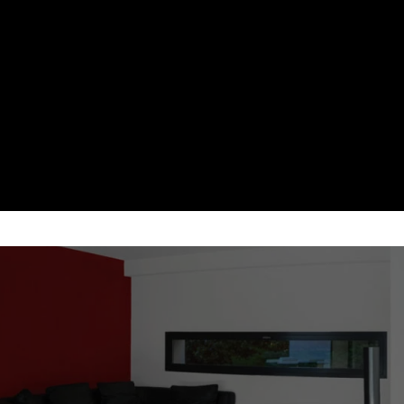
D SI 10 ANI
 SI USOR DE
apid