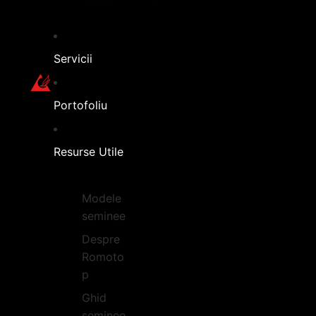
Servicii
Portofoliu
Resurse Utile
Modele
seminee
Despre
Romoto
p
Ghid
seminee