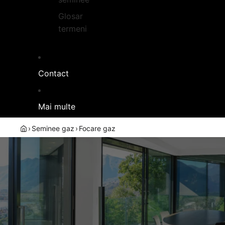
Glosar
termeni
Contact
Mai multe
›
Seminee gaz
›
Focare gaz
FOCARE GAZ
GARANTIE P
Foc