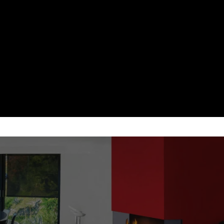
 CU FLACARA REALA, CONTROL RAPI
ENTRU PROIECTE MODERNE, CURATE
FOLOSIT
are pentru seminee pe gaz - flacara reala si control r
Flacara reala
Control din telecomanda
Garantie 10 ani
Dealer autorizat Akos