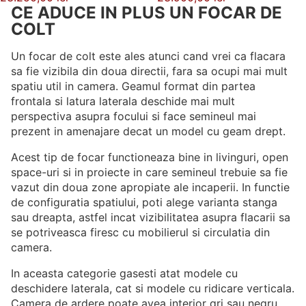
CE ADUCE IN PLUS UN FOCAR DE
COLT
Un focar de colt este ales atunci cand vrei ca flacara
sa fie vizibila din doua directii, fara sa ocupi mai mult
spatiu util in camera. Geamul format din partea
frontala si latura laterala deschide mai mult
perspectiva asupra focului si face semineul mai
prezent in amenajare decat un model cu geam drept.
Acest tip de focar functioneaza bine in livinguri, open
space-uri si in proiecte in care semineul trebuie sa fie
vazut din doua zone apropiate ale incaperii. In functie
de configuratia spatiului, poti alege varianta stanga
sau dreapta, astfel incat vizibilitatea asupra flacarii sa
se potriveasca firesc cu mobilierul si circulatia din
camera.
In aceasta categorie gasesti atat modele cu
deschidere laterala, cat si modele cu ridicare verticala.
Camera de ardere poate avea interior gri sau negru,