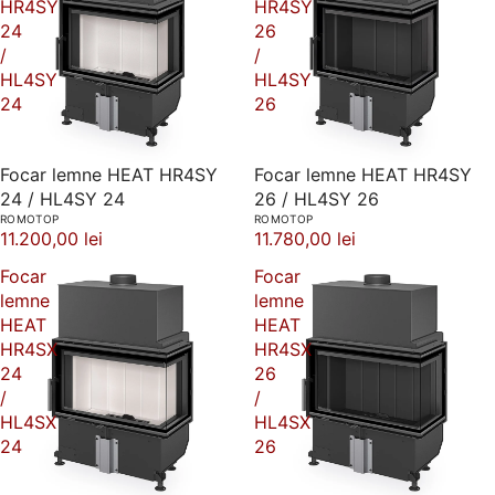
HR4SY
HR4SY
24
26
/
/
HL4SY
HL4SY
24
26
Focar lemne HEAT HR4SY
Focar lemne HEAT HR4SY
24 / HL4SY 24
26 / HL4SY 26
ROMOTOP
ROMOTOP
11.200,00 lei
11.780,00 lei
Focar
Focar
lemne
lemne
HEAT
HEAT
HR4SX
HR4SX
24
26
/
/
HL4SX
HL4SX
24
26