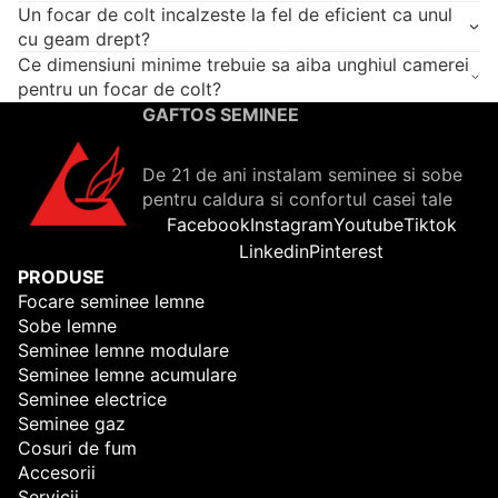
Un focar de colt incalzeste la fel de eficient ca unul
cu geam drept?
Ce dimensiuni minime trebuie sa aiba unghiul camerei
pentru un focar de colt?
GAFTOS SEMINEE
De 21 de ani instalam seminee si sobe
pentru caldura si confortul casei tale
Facebook
Instagram
Youtube
Tiktok
Linkedin
Pinterest
PRODUSE
Focare seminee lemne
Sobe lemne
Seminee lemne modulare
Seminee lemne acumulare
Seminee electrice
Seminee gaz
Cosuri de fum
Accesorii
Servicii