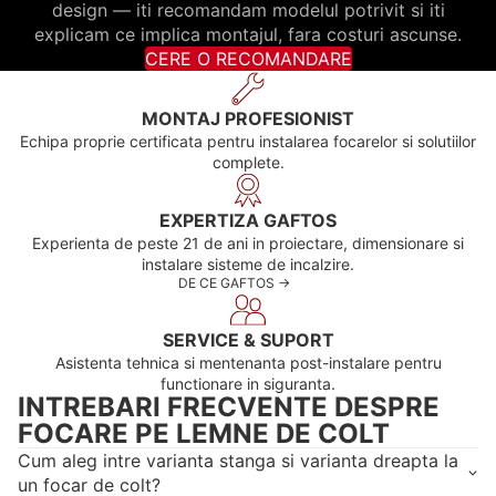
design — iti recomandam modelul potrivit si iti
explicam ce implica montajul, fara costuri ascunse.
CERE O RECOMANDARE
MONTAJ PROFESIONIST
Echipa proprie certificata pentru instalarea focarelor si solutiilor
complete.
EXPERTIZA GAFTOS
Experienta de peste 21 de ani in proiectare, dimensionare si
instalare sisteme de incalzire.
DE CE GAFTOS ->
SERVICE & SUPORT
Asistenta tehnica si mentenanta post-instalare pentru
functionare in siguranta.
INTREBARI FRECVENTE DESPRE
FOCARE PE LEMNE DE COLT
Cum aleg intre varianta stanga si varianta dreapta la
un focar de colt?