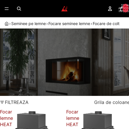
TOTA
ARTICO
IN COS
›
Seminee pe lemne
›
Focare seminee lemne
›
Focare de colt
FOCARE DE COLT – VIZIBILITATE PE
DOUA LATURI PENTRU ORICE
SEMINEU
Focare Romotop de colt — geam pe doua laturi,
flacara vizibila din doua directii, garantie 5 ani.
Dealer autorizat
Randament peste 80%
Romotop
Montaj autorizat
Garantie 5 ani
FILTREAZA
Grila de coloan
Focar
Focar
lemne
lemne
HEAT
HEAT