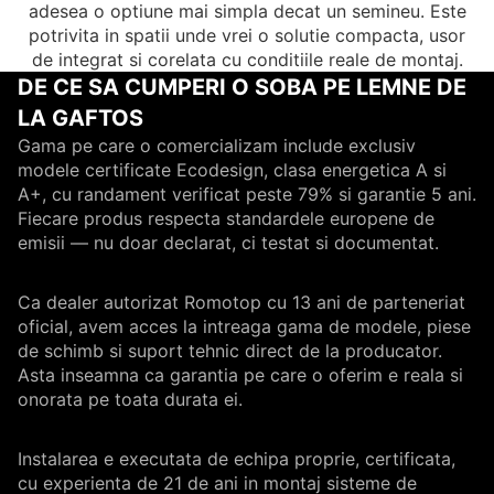
adesea o optiune mai simpla decat un semineu. Este
potrivita in spatii unde vrei o solutie compacta, usor
de integrat si corelata cu conditiile reale de montaj.
DE CE SA CUMPERI O SOBA PE LEMNE DE
LA GAFTOS
Gama pe care o comercializam include exclusiv
modele certificate Ecodesign, clasa energetica A si
A+, cu randament verificat peste 79% si garantie 5 ani.
Fiecare produs respecta standardele europene de
emisii — nu doar declarat, ci testat si documentat.
Ca dealer autorizat Romotop cu 13 ani de parteneriat
oficial, avem acces la intreaga gama de modele, piese
de schimb si suport tehnic direct de la producator.
Asta inseamna ca garantia pe care o oferim e reala si
onorata pe toata durata ei.
Instalarea e executata de echipa proprie, certificata,
cu experienta de 21 de ani in montaj sisteme de