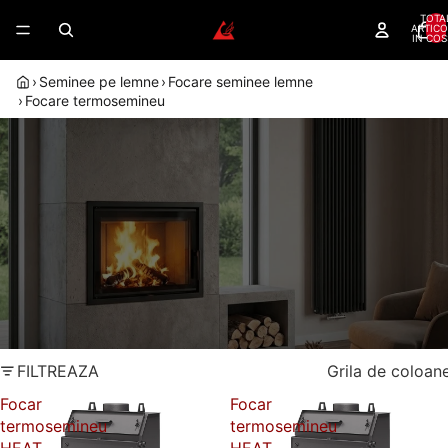
TOTA
ARTICO
IN COS
›
Seminee pe lemne
›
Focare seminee lemne
›
Focare termosemineu
TERMOFOCARE ROMOTOP –
INCALZIRE CENTRALA PE LEMNE
Incalzesti intreaga casa pe lemne, cu foc vizibil in
living — termofocarele Romotop se conecteaza la
instalatia termica existenta.
Dealer autorizat
Randament peste 80%
Romotop
Montaj autorizat
Garantie 5 ani
FILTREAZA
Grila de coloan
Focar
Focar
termosemineu
termosemineu