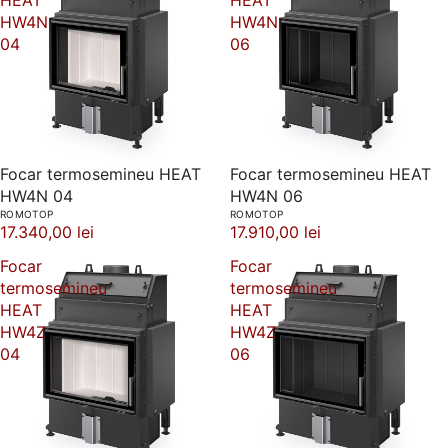
HEAT
HEAT
HW4N
HW4N
04
06
Focar termosemineu HEAT
Focar termosemineu HEAT
HW4N 04
HW4N 06
ROMOTOP
ROMOTOP
17.340,00 lei
17.910,00 lei
Focar
Focar
termosemineu
termosemineu
HEAT
HEAT
HW4Z
HW4Z
04
06