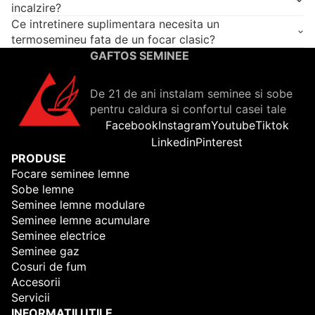
incalzire?
Ce intretinere suplimentara necesita un
termosemineu fata de un focar clasic?
GAFTOS SEMINEE
De 21 de ani instalam seminee si sobe
pentru caldura si confortul casei tale
Facebook
Instagram
Youtube
Tiktok
Linkedin
Pinterest
PRODUSE
Focare seminee lemne
Sobe lemne
Seminee lemne modulare
Seminee lemne acumulare
Seminee electrice
Seminee gaz
Cosuri de fum
Accesorii
Servicii
INFORMATII UTILE