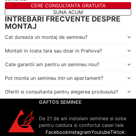
CERE CONSULTANTA GRATUITA
SUNA ACUM
INTREBARI FRECVENTE DESPRE
MONTAJ
Cat dureaza un montaj de semineu?
Montati in toata tara sau doar in Prahova?
Cate garantii am pentru un semineu nou?
Pot monta un semineu intr-un apartament?
Oferiti si consultanta pentru alegerea produsului?
GAFTOS SEMINEE
De 21 de ani instalam seminee si sobe
pentru caldura si confortul casei tale
Facebook
Instagram
Youtube
Tiktok