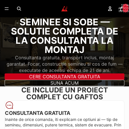
TOTA
ARTICO
IN COS
SEMINEE SI SOBE —
SOLUTIE COMPLETA DE
LA CONSULTANTA LA
MONTAJ
Consultanta gratuita, transport inclus, montaj
garantat. Focar, constructie semineu si cos de fum —
executate de aceeasi echipa de 21 de ani.
CERE CONSULTANTA GRATUITA
SUNA ACUM
CE INCLUDE UN PROIECT
COMPLET CU GAFTOS
CONSULTANTA GRATUITA
Inainte de orice comanda, iti explicam ce optiuni ai — tip de
semineu, dimensiuni, putere termica, sistem de evacuare. Prin