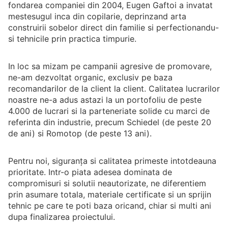
fondarea companiei din 2004, Eugen Gaftoi a invatat
mestesugul inca din copilarie, deprinzand arta
construirii sobelor direct din familie si perfectionandu-
si tehnicile prin practica timpurie.
In loc sa mizam pe campanii agresive de promovare,
ne-am dezvoltat organic, exclusiv pe baza
recomandarilor de la client la client. Calitatea lucrarilor
noastre ne-a adus astazi la un portofoliu de peste
4.000 de lucrari si la parteneriate solide cu marci de
referinta din industrie, precum Schiedel (de peste 20
de ani) si Romotop (de peste 13 ani).
Pentru noi, siguranța si calitatea primeste intotdeauna
prioritate. Intr-o piata adesea dominata de
compromisuri si solutii neautorizate, ne diferentiem
prin asumare totala, materiale certificate si un sprijin
tehnic pe care te poti baza oricand, chiar si multi ani
dupa finalizarea proiectului.