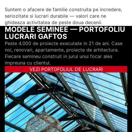
Suntem o afacere de familie construita pe incredere,
seriozitate si lucrari durabile — valori care ne
ghideaza activitatea de peste doua decenii.
MODELE SEMINEE — PORTOFOLIU
LUCRARI GAFTOS
Peste 4.000 de proiecte executate in 21 de ani. Case
noi, renovari, apartamente, proiecte de arhitectura.
Fiecare semineu construit in jurul unui focar ales
impreuna cu clientul.
VEZI PORTOFOLIUL DE LUCRARI