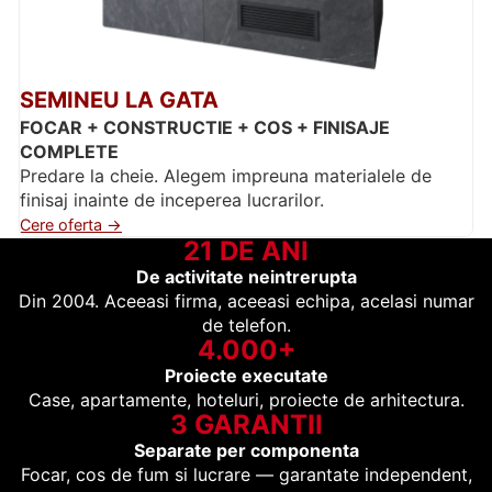
SEMINEU LA GATA
FOCAR + CONSTRUCTIE + COS + FINISAJE
COMPLETE
Predare la cheie. Alegem impreuna materialele de
finisaj inainte de inceperea lucrarilor.
Cere oferta →
21 DE ANI
De activitate neintrerupta
Din 2004. Aceeasi firma, aceeasi echipa, acelasi numar
de telefon.
4.000+
Proiecte executate
Case, apartamente, hoteluri, proiecte de arhitectura.
3 GARANTII
Separate per componenta
Focar, cos de fum si lucrare — garantate independent,