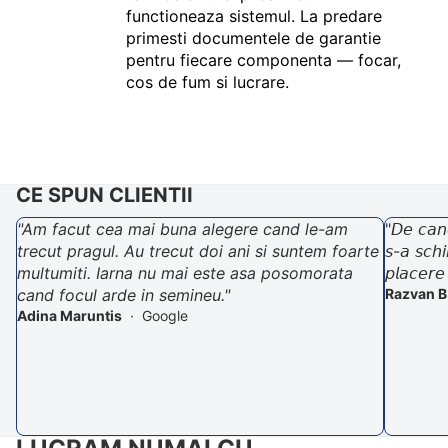
functioneaza sistemul. La predare
primesti documentele de garantie
pentru fiecare componenta — focar,
cos de fum si lucrare.
CE SPUN CLIENTII
"Am facut cea mai buna alegere cand le-am
"𝘋𝘦 𝘤𝘢𝘯
trecut pragul. Au trecut doi ani si suntem foarte
𝘴-𝘢 𝘴𝘤𝘩
multumiti. Iarna nu mai este asa posomorata
𝘱𝘭𝘢𝘤𝘦𝘳𝘦
cand focul arde in semineu."
Razvan B
Adina Maruntis
· Google