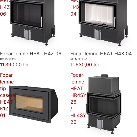
HEAT
HEAT
H4Z
H4X
06
04
Focar lemne HEAT H4Z 06
Focar lemne HEAT H4X 04
ROMOTOP
ROMOTOP
11.390,00 lei
11.630,00 lei
Focar
Focar
lemne
lemne
tip
HEAT
caseta
HR4SY
HEAT
26
K1Z
/
01
HL4SY
26