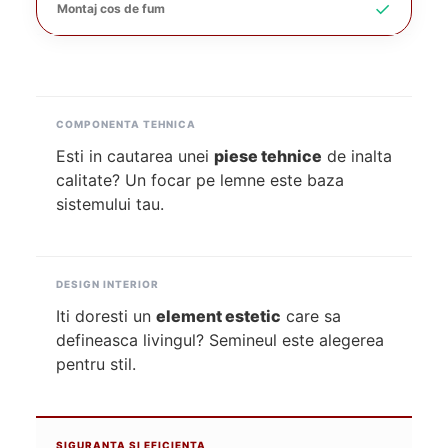
✓
Montaj cos de fum
COMPONENTA TEHNICA
Esti in cautarea unei
piese tehnice
de inalta
calitate? Un focar pe lemne este baza
sistemului tau.
DESIGN INTERIOR
Iti doresti un
element estetic
care sa
defineasca livingul? Semineul este alegerea
pentru stil.
SIGURANTA SI EFICIENTA