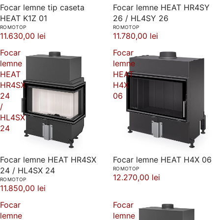
Focar lemne tip caseta
Focar lemne HEAT HR4SY
HEAT K1Z 01
26 / HL4SY 26
ROMOTOP
ROMOTOP
11.630,00 lei
11.780,00 lei
Focar
Focar
lemne
lemne
HEAT
HEAT
HR4SX
H4X
24
06
/
HL4SX
24
Focar lemne HEAT HR4SX
Focar lemne HEAT H4X 06
24 / HL4SX 24
ROMOTOP
12.270,00 lei
ROMOTOP
11.850,00 lei
Focar
Focar
lemne
lemne