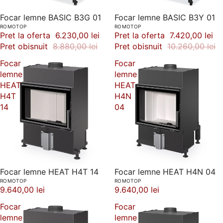
-30%
Focar lemne BASIC B3G 01
-28%
Focar lemne BASIC B3Y 01
ROMOTOP
ROMOTOP
Pret la oferta
6.230,00 lei
Pret la oferta
7.420,00 lei
Pret obisnuit
8.880,00 lei
Pret obisnuit
10.260,00 lei
Focar
Focar
lemne
lemne
HEAT
HEAT
H4T
H4N
14
04
Focar lemne HEAT H4T 14
Focar lemne HEAT H4N 04
ROMOTOP
ROMOTOP
9.640,00 lei
9.640,00 lei
Focar
Focar
lemne
lemne