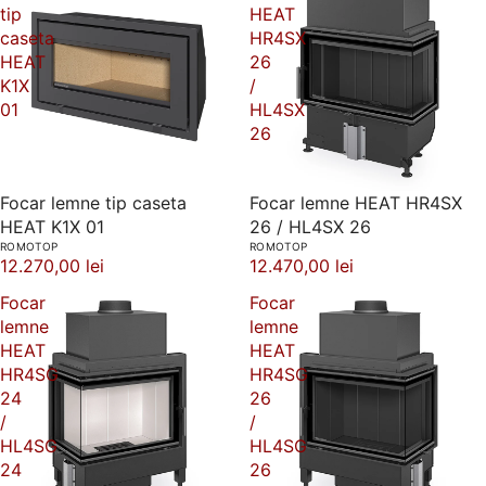
tip
HEAT
caseta
HR4SX
HEAT
26
K1X
/
01
HL4SX
26
Focar lemne tip caseta
Focar lemne HEAT HR4SX
HEAT K1X 01
26 / HL4SX 26
ROMOTOP
ROMOTOP
12.270,00 lei
12.470,00 lei
Focar
Focar
lemne
lemne
HEAT
HEAT
HR4SG
HR4SG
24
26
/
/
HL4SG
HL4SG
24
26