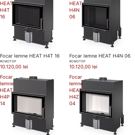
HEAT
HEAT
H4T
H4N
16
06
Focar lemne HEAT H4T 16
Focar lemne HEAT H4N 06
ROMOTOP
ROMOTOP
10.120,00 lei
10.120,00 lei
Focar
Focar
lemne
lemne
HEAT
HEAT
H4P
H4Z
14
04