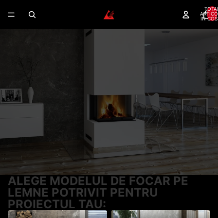
TOTA
ARTICO
IN COS
FOCARE LEMNE – GAMA
COMPLETA PENTRU ORICE
SEMINEU
Focare Romotop certificate — randament 80%+,
garantie 5 ani, montaj autorizat disponibil.
Randament peste 80%
Montaj autorizat
Dealer autorizat
Garantie 5 ani
Romotop
CERE CONSULTANTA GRATUITA
SUNA ACUM
ALEGE MODELUL DE FOCAR PE
LEMNE POTRIVIT PENTRU
PROIECTUL TAU: