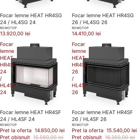
Focar lemne HEAT HR4SG
Focar lemne HEAT HR4SG
24 / HL4SG 24
26 / HL4SG 26
ROMOTOP
ROMOTOP
13.920,00 lei
14.410,00 lei
Focar
Focar
lemne
lemne
HEAT
HEAT
HR4SF
HR4SF
24
26
/
/
HL4SF
HL4SF
24
26
-5%
Focar lemne HEAT HR4SF
-5%
Focar lemne HEAT HR4SF
24 / HL4SF 24
26 / HL4SF 26
ROMOTOP
ROMOTOP
Pret la oferta
14.850,00 lei
Pret la oferta
15.540,00 lei
Pret obisnuit
15.560,00 lei
Pret obisnuit
16.350,00 lei