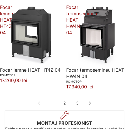
Focar
Focar
lemne
termosemineu
HEAT
HEAT
HT4Z
HW4N
04
04
Focar lemne HEAT HT4Z 04
Focar termosemineu HEAT
ROMOTOP
HW4N 04
17.260,00 lei
ROMOTOP
17.340,00 lei
1
2
3
MONTAJ PROFESIONIST
Echipa proprie certificata pentru instalarea focarelor si solutiilor