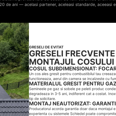
0 de ani — acelasi partener, aceleasi standarde, aceeasi ec
GRESELI DE EVITAT
GRESELI FRECVENTE
MONTAJUL COSULUI
COSUL SUBDIMENSIONAT: FOCAR
Un cos ales gresit pentru combustibilul tau creeaz
functioneaza, aerul din camera se incalzeste cu fu
MATERIALUL GRESIT PENTRU GAZ
Semineele pe gaz si sobele pe peleti produc conde
degradeaza in 3-5 ani, indiferent cat a costat. Inox
tip de solicitare.
MONTAJ NEAUTORIZAT: GARANT
Producatorul acorda garantia doar daca montajul e 
experienta cu sistemele Schiedel poate compromite g