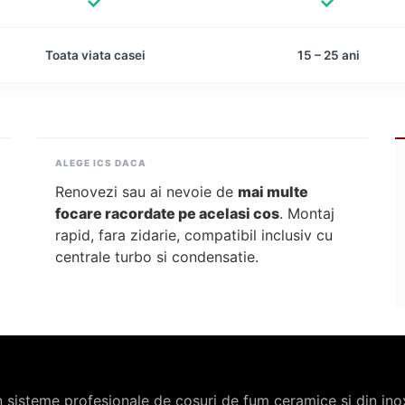
Toata viata casei
15 – 25 ani
ALEGE ICS DACA
Renovezi sau ai nevoie de
mai multe
focare racordate pe acelasi cos
. Montaj
rapid, fara zidarie, compatibil inclusiv cu
centrale turbo si condensatie.
n sisteme profesionale de cosuri de fum ceramice si din ino