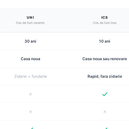
UNI
ICS
Cos de fum ceramic
Cos de fum inox
30 ani
10 ani
Casa noua
Casa noua sau renovare
Zidarie + fundatie
Rapid, fara zidarie