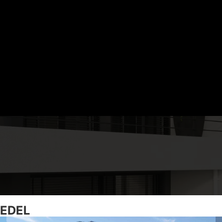
CHIEDEL — MONTAJ AUTORIZAT, GAR
i de fum ceramice si inox pentru seminee, sobe si cen
Partener Schiedel de 20 de ani.
20 ani partener Schiedel
Garantie 30 ani ceramic
Montaj autorizat
Garantie 10 ani inox
CERE CONSULTANTA GRATUITA
SUNA ACUM
IEDEL