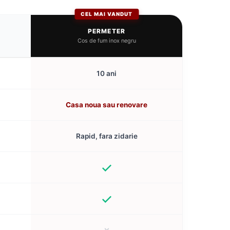
CEL MAI VANDUT
PERMETER
Cos de fum inox negru
10 ani
Casa noua sau renovare
Rapid, fara zidarie