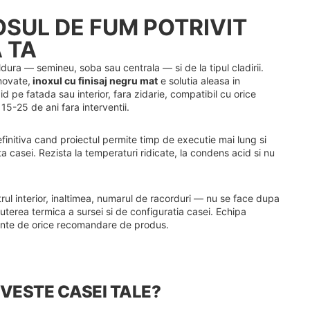
OSUL DE FUM POTRIVIT
 TA
dura — semineu, soba sau centrala — si de la tipul cladirii.
novate,
inoxul cu finisaj negru mat
e solutia aleasa in
id pe fatada sau interior, fara zidarie, compatibil cu orice
15-25 de ani fara interventii.
initiva cand proiectul permite timp de executie mai lung si
ta casei. Rezista la temperaturi ridicate, la condens acid si nu
ul interior, inaltimea, numarul de racorduri — nu se face dupa
uterea termica a sursei si de configuratia casei. Echipa
inte de orice recomandare de produs.
IVESTE CASEI TALE?