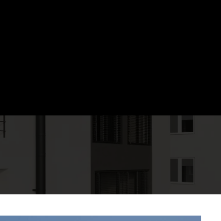
ANTIE PE LUCRARE
trale.
e