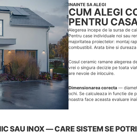
INAINTE SA ALEGI
CUM ALEGI C
PENTRU CASA
Alegerea incepe de la sursa de cal
Pentru case individuale noi sau re
majoritatea proiectelor: montaj rap
combustibil. Arata bine si dureaza 
Cosul ceramic ramane alegerea def
vrei o singura decizie pe toata via
are nevoie de inlocuire.
Dimensionarea corecta
— diametr
ochi. Se calculeaza in functie de p
noastra face aceasta evaluare ina
C SAU INOX — CARE SISTEM SE POTR