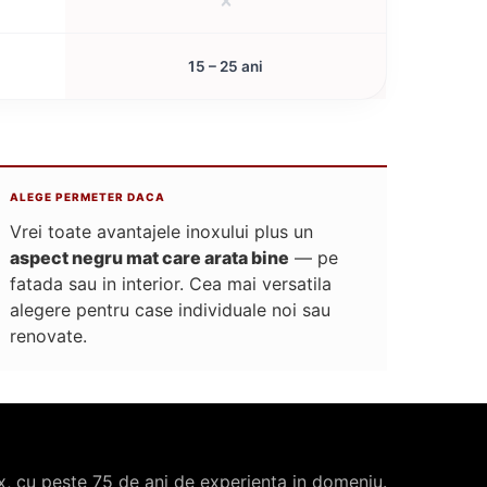
15 – 25 ani
ALEGE PERMETER DACA
Vrei toate avantajele inoxului plus un
aspect negru mat care arata bine
— pe
fatada sau in interior. Cea mai versatila
alegere pentru case individuale noi sau
renovate.
x, cu peste 75 de ani de experienta in domeniu.