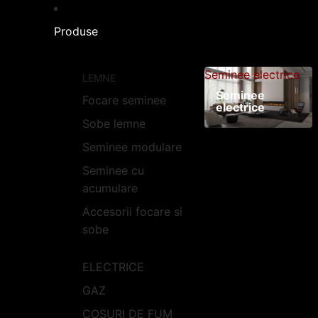
Produse
Seminee electrice
LEMNE
Seminee
Focare seminee
electrice
Sobe lemne
Seminee modulare
Seminee cu
acumulare
Accesorii focare si
sobe
ELECTRICE
GAZ
COSURI DE FUM