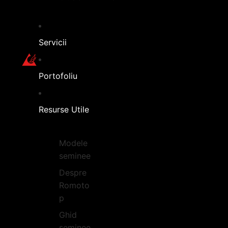
Servicii
Portofoliu
Resurse Utile
Modele
seminee
Despre
Romoto
p
Ghid
seminee