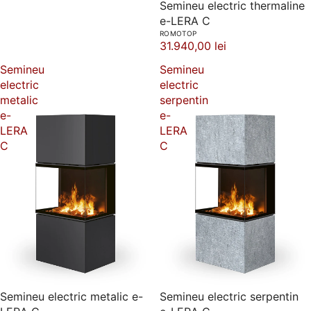
Semineu electric thermaline
e-LERA C
ROMOTOP
31.940,00 lei
Semineu
Semineu
electric
electric
metalic
serpentin
e-
e-
LERA
LERA
C
C
Semineu electric metalic e-
Semineu electric serpentin