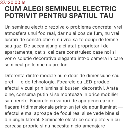
37.120,00 lei
CUM ALEGI SEMINEUL ELECTRIC
POTRIVIT PENTRU SPATIUL TAU
Un semineu electric rezolva o problema concreta: vrei
atmosfera unui foc real, dar nu ai cos de fum, nu vrei
lucrari de constructie si nu vrei sa te ocupi de lemne
sau gaz. De aceea ajung aici atat proprietarii de
apartamente, cat si cei care construiesc case noi si
vor o solutie decorativa eleganta intr-o camera in care
semineul pe lemne nu are loc.
Diferenta dintre modele nu e doar de dimensiune sau
pret — e de tehnologie. Focarele cu LED produc
efectul vizual prin lumina si busteni decorativi. Arata
bine, consuma putin si se monteaza in orice mobilier
sau perete. Focarele cu vapori de apa genereaza o
flacara tridimensionala printr-un jet de abur iluminat —
efectul e mai aproape de focul real si se vede bine si
din unghi lateral. Semineele electrice complete vin cu
carcasa proprie si nu necesita nicio amenajare