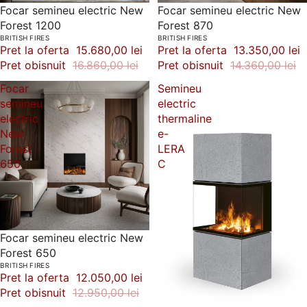
-7%
Focar semineu electric New
-7%
Focar semineu electric New
Forest 1200
Forest 870
BRITISH FIRES
BRITISH FIRES
Pret la oferta
15.680,00 lei
Pret la oferta
13.350,00 lei
Pret obisnuit
16.860,00 lei
Pret obisnuit
14.360,00 lei
Focar
Semineu
semineu
electric
electric
thermaline
New
e-
Forest
LERA
650
C
-7%
Focar semineu electric New
Forest 650
BRITISH FIRES
Pret la oferta
12.050,00 lei
Pret obisnuit
12.950,00 lei