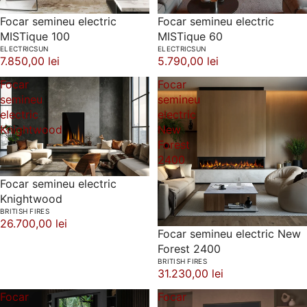
Focar semineu electric
Focar semineu electric
MISTique 100
MISTique 60
ELECTRICSUN
ELECTRICSUN
7.850,00 lei
5.790,00 lei
Focar
Focar
semineu
semineu
electric
electric
Knightwood
New
Forest
2400
Focar semineu electric
Knightwood
BRITISH FIRES
26.700,00 lei
Focar semineu electric New
Forest 2400
BRITISH FIRES
31.230,00 lei
Focar
Focar