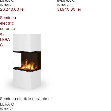
LERA C
e-LERA C
ROMOTOP
ROMOTOP
26.240,00 lei
31.940,00 lei
Semineu
electric
ceramic
e-
LERA
C
Semineu electric ceramic e-
LERA C
ROMOTOP