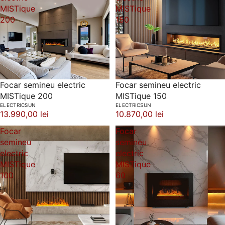
MISTique
MISTique
200
150
Focar semineu electric
Focar semineu electric
MISTique 200
MISTique 150
ELECTRICSUN
ELECTRICSUN
13.990,00 lei
10.870,00 lei
Focar
Focar
semineu
semineu
electric
electric
MISTique
MISTique
100
60