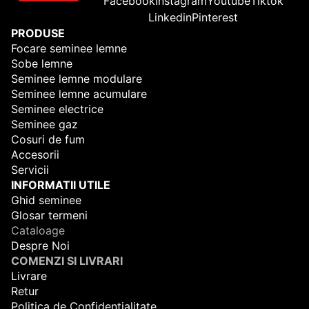
Facebook
Instagram
Youtube
Tiktok
Linkedin
Pinterest
PRODUSE
Focare seminee lemne
Sobe lemne
Seminee lemne modulare
Seminee lemne acumulare
Seminee electrice
Seminee gaz
Cosuri de fum
Accesorii
Servicii
INFORMATII UTILE
Ghid seminee
Glosar termeni
Cataloage
Despre Noi
COMENZI SI LIVRARI
Livrare
Retur
Politica de Confidentialitate