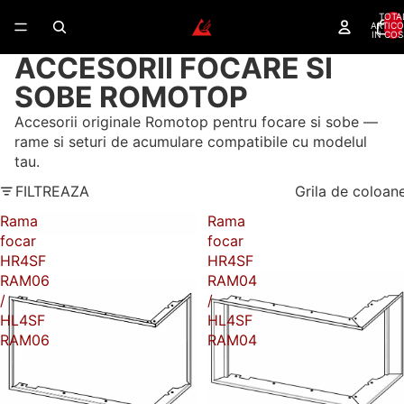
TOTA
ARTICO
IN COS
ACCESORII FOCARE SI
SOBE ROMOTOP
Accesorii originale Romotop pentru focare si sobe —
rame si seturi de acumulare compatibile cu modelul
tau.
FILTREAZA
Grila de coloan
Rama
Rama
focar
focar
HR4SF
HR4SF
RAM06
RAM04
/
/
HL4SF
HL4SF
RAM06
RAM04