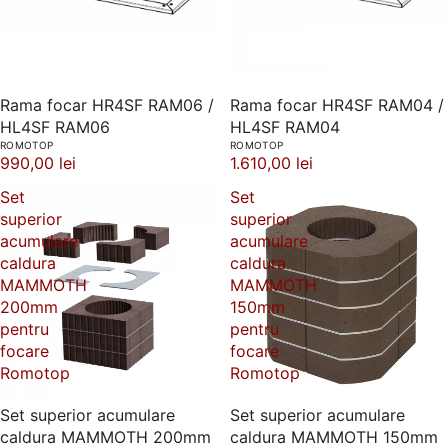
Rama focar HR4SF RAM06 /
Rama focar HR4SF RAM04 /
HL4SF RAM06
HL4SF RAM04
ROMOTOP
ROMOTOP
990,00 lei
1.610,00 lei
Set
Set
superior
superior
acumulare
acumulare
caldura
caldura
MAMMOTH
MAMMOTH
200mm
150mm
pentru
pentru
focare
focare
Romotop
Romotop
Set superior acumulare
Set superior acumulare
caldura MAMMOTH 200mm
caldura MAMMOTH 150mm