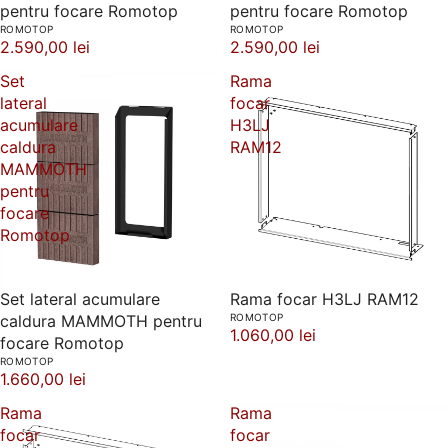
pentru focare Romotop
pentru focare Romotop
ROMOTOP
ROMOTOP
2.590,00 lei
2.590,00 lei
Set
Rama
lateral
focar
acumulare
H3LJ
caldura
RAM12
MAMMOTH
pentru
focare
Romotop
Set lateral acumulare
Rama focar H3LJ RAM12
caldura MAMMOTH pentru
ROMOTOP
1.060,00 lei
focare Romotop
ROMOTOP
1.660,00 lei
Rama
Rama
focar
focar