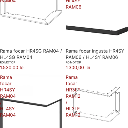
RAM04
HL4SY
RAM06
Rama focar HR4SG RAM04 /
Rama focar ingusta HR4SY
HL4SG RAM04
RAM06 / HL4SY RAM06
ROMOTOP
ROMOTOP
1.530,00 lei
1.300,00 lei
Rama
Rama
focar
focar
HR4SY
HR3LF
RAM04
RAM12
/
/
HL4SY
HL3LF
RAM04
RAM12