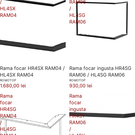
/
RAM06
HL4SX
/
RAM04
HL4SG
RAM06
Rama focar HR4SX RAM04 /
Rama focar ingusta HR4SG
HL4SX RAM04
RAM06 / HL4SG RAM06
ROMOTOP
ROMOTOP
1.680,00 lei
930,00 lei
Rama
Rama
focar
focar
HR4SG
ingusta
RAM04
HR4SY
/
RAM06
HL4SG
/