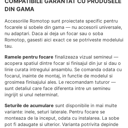
COMPATIBILE GARANTAT CU PRODUSELE
DIN GAMA
Accesoriile Romotop sunt proiectate specific pentru
focarele si sobele din gama — nu accesorii universale,
nu adaptari. Daca ai deja un focar sau o soba
Romotop, gasesti aici exact ce se potriveste modelului
tau.
Ramele pentru focare
finalizeaza vizual semineul —
acopera spatiul dintre focar si finisajul din jur si dau o
linie curata intregului ansamblu. Se comanda odata cu
focarul, inainte de montaj, in functie de modelul si
grosimea finisajului ales. Le recomandam tuturor —
sunt detaliul care face diferenta intre un semineu
ingrijit si unul neterminat.
Seturile de acumulare
sunt disponibile in mai multe
variante: inele, seturi laterale. Pentru focare se
monteaza de la inceput, odata cu instalarea. La sobe
pot fi adaugate si ulterior. Varianta potrivita depinde