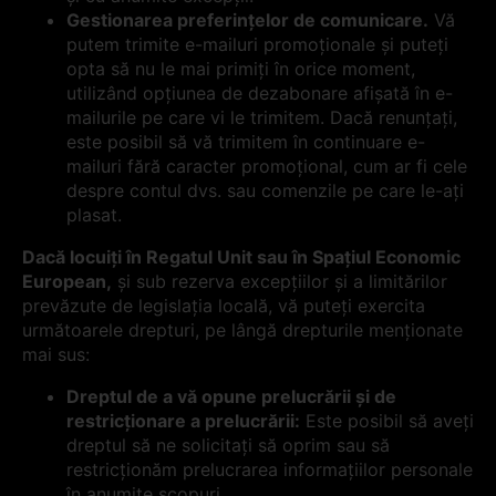
Gestionarea preferințelor de comunicare.
Vă
putem trimite e-mailuri promoționale și puteți
opta să nu le mai primiți în orice moment,
utilizând opțiunea de dezabonare afișată în e-
mailurile pe care vi le trimitem. Dacă renunțați,
este posibil să vă trimitem în continuare e-
mailuri fără caracter promoțional, cum ar fi cele
despre contul dvs. sau comenzile pe care le-ați
plasat.
Dacă locuiți în Regatul Unit sau în Spațiul Economic
European,
și sub rezerva excepțiilor și a limitărilor
prevăzute de legislația locală, vă puteți exercita
următoarele drepturi, pe lângă drepturile menționate
mai sus:
Dreptul de a vă opune prelucrării și de
restricționare a prelucrării:
Este posibil să aveți
dreptul să ne solicitați să oprim sau să
restricționăm prelucrarea informațiilor personale
în anumite scopuri.