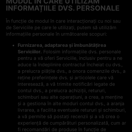
MODUL ÎN CARE UTILIZĂM
INFORMAȚIILE DVS. PERSONALE
În funcție de modul în care interacționați cu noi sau
de Serviciile pe care le utilizați, putem să utilizăm
informațiile personale în următoarele scopuri:
Furnizarea, adaptarea și îmbunătățirea
Serviciilor.
Folosim informațiile dvs. personale
pentru a vă oferi Serviciile, inclusiv pentru a ne
aduce la îndeplinire contractul încheiat cu dvs.,
a prelucra plățile dvs., a onora comenzile dvs., a
reține preferințele dvs. și articolele care vă
interesează, a vă trimite notificări legate de
contul dvs., a prelucra achiziții, retururi,
schimburi sau alte operațiuni, a crea, a menține
și a gestiona în alte moduri contul dvs., a aranja
livrarea, a facilita eventuale retururi și schimburi,
a vă permite să postați recenzii și a vă crea o
experiență de cumpărături personalizată, cum ar
fi recomandări de produse în funcție de