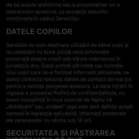
de pe aceste platforme sau a proprietarilor ori a
operatorilor acestora, cu excepția cazurilor
menționate în cadrul Serviciilor.
DATELE COPIILOR
Serviciile nu sunt destinate utilizării de către copii și
nu colectăm cu bună știință nicio informație
personală despre copiii sub vârsta majoratului în
jurisdicția dvs. Dacă sunteți părintele sau tutorele
unui copil care ne-a furnizat informații personale, ne
puteți contacta folosind datele de contact de mai jos
pentru a solicita ștergerea acestora. La data intrării în
vigoare a prezentei Politici de confidențialitate, nu
avem cunoștință în mod concret de faptul că
„distribuim” sau „vindem” (așa cum sunt definiți acești
termeni în legislația aplicabilă) informații personale
ale persoanelor cu vârsta sub 16 ani.
SECURITATEA ȘI PĂSTRAREA