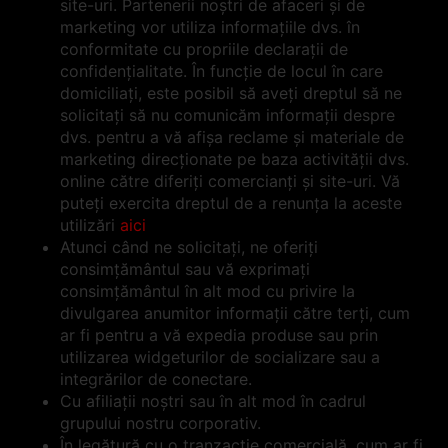
site-uri. Partenerii noștri de afaceri și de
marketing vor utiliza informațiile dvs. în
conformitate cu propriile declarații de
confidențialitate. În funcție de locul în care
domiciliați, este posibil să aveți dreptul să ne
solicitați să nu comunicăm informații despre
dvs. pentru a vă afișa reclame și materiale de
marketing direcționate pe baza activității dvs.
online către diferiți comercianți și site-uri. Vă
puteți exercita dreptul de a renunța la aceste
utilizări
aici
Atunci când ne solicitați, ne oferiți
consimțământul sau vă exprimați
consimțământul în alt mod cu privire la
divulgarea anumitor informații către terți, cum
ar fi pentru a vă expedia produse sau prin
utilizarea widgeturilor de socializare sau a
integrărilor de conectare.
Cu afiliații noștri sau în alt mod în cadrul
grupului nostru corporativ.
În legătură cu o tranzacție comercială, cum ar fi