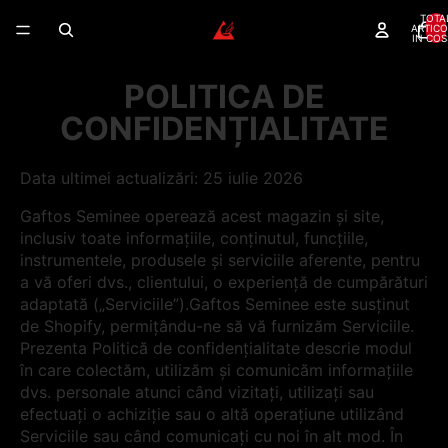
TOTA
ARTICO
IN COS
POLITICA DE
CONFIDENȚIALITATE
Data ultimei actualizări: 25 iulie 2026
Gaftos Seminee operează acest magazin și site,
inclusiv toate informațiile, conținutul, funcțiile,
instrumentele, produsele și serviciile aferente, pentru
a vă oferi dvs., clientului, o experiență de cumpărături
adaptată („Serviciile”).Gaftos Seminee este susținut
de Shopify, permițându-ne să vă furnizăm Serviciile.
Prezenta Politică de confidențialitate descrie modul
în care colectăm, utilizăm și comunicăm informațiile
dvs. personale atunci când vizitați, utilizați sau
efectuați o achiziție sau o altă operațiune utilizând
Serviciile sau când comunicați cu noi în alt mod. În