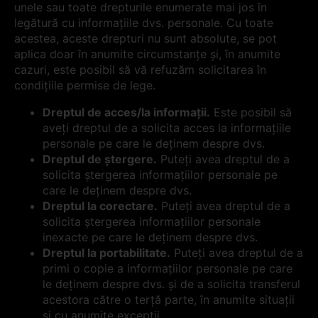
unele sau toate drepturile enumerate mai jos în
legătură cu informațiile dvs. personale. Cu toate
acestea, aceste drepturi nu sunt absolute, se pot
aplica doar în anumite circumstanțe și, în anumite
cazuri, este posibil să vă refuzăm solicitarea în
condițiile permise de lege.
Dreptul de acces/la informații.
Este posibil să
aveți dreptul de a solicita acces la informațiile
personale pe care le deținem despre dvs.
Dreptul de ștergere.
Puteți avea dreptul de a
solicita ștergerea informațiilor personale pe
care le deținem despre dvs.
Dreptul la corectare.
Puteți avea dreptul de a
solicita ștergerea informațiilor personale
inexacte pe care le deținem despre dvs.
Dreptul la portabilitate.
Puteți avea dreptul de a
primi o copie a informațiilor personale pe care
le deținem despre dvs. și de a solicita transferul
acestora către o terță parte, în anumite situații
și cu anumite excepții.