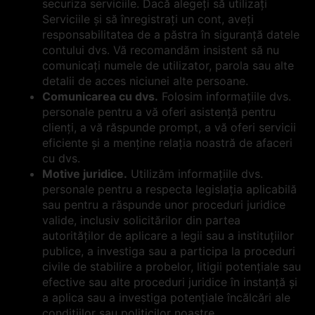
securiza serviciile. Dacă alegeți să utilizați
Serviciile și să înregistrați un cont, aveți
responsabilitatea de a păstra în siguranță datele
contului dvs. Vă recomandăm insistent să nu
comunicați numele de utilizator, parola sau alte
detalii de acces niciunei alte persoane.
Comunicarea cu dvs.
Folosim informațiile dvs.
personale pentru a vă oferi asistență pentru
clienți, a vă răspunde prompt, a vă oferi servicii
eficiente și a menține relația noastră de afaceri
cu dvs.
Motive juridice.
Utilizăm informațiile dvs.
personale pentru a respecta legislația aplicabilă
sau pentru a răspunde unor proceduri juridice
valide, inclusiv solicitărilor din partea
autorităților de aplicare a legii sau a instituțiilor
publice, a investiga sau a participa la proceduri
civile de stabilire a probelor, litigii potențiale sau
efective sau alte proceduri juridice în instanță și
a aplica sau a investiga potențiale încălcări ale
condițiilor sau politicilor noastre.