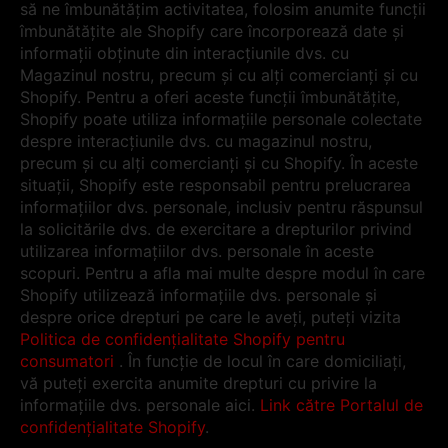
să ne îmbunătățim activitatea, folosim anumite funcții
îmbunătățite ale Shopify care încorporează date și
informații obținute din interacțiunile dvs. cu
Magazinul nostru, precum și cu alți comercianți și cu
Shopify. Pentru a oferi aceste funcții îmbunătățite,
Shopify poate utiliza informațiile personale colectate
despre interacțiunile dvs. cu magazinul nostru,
precum și cu alți comercianți și cu Shopify. În aceste
situații, Shopify este responsabil pentru prelucrarea
informațiilor dvs. personale, inclusiv pentru răspunsul
la solicitările dvs. de exercitare a drepturilor privind
utilizarea informațiilor dvs. personale în aceste
scopuri. Pentru a afla mai multe despre modul în care
Shopify utilizează informațiile dvs. personale și
despre orice drepturi pe care le aveți, puteți vizita
Politica de confidențialitate Shopify pentru
consumatori
. În funcție de locul în care domiciliați,
vă puteți exercita anumite drepturi cu privire la
informațiile dvs. personale aici.
Link către Portalul de
confidențialitate Shopify
.