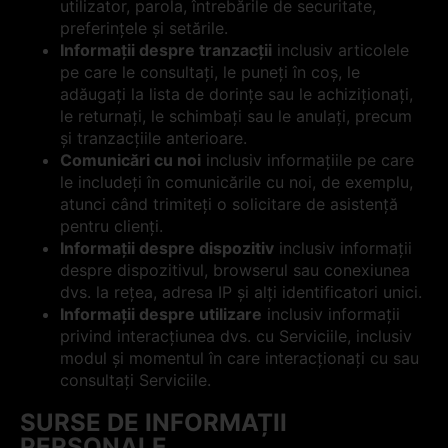
utilizator, parola, întrebările de securitate,
preferințele și setările.
Informații despre tranzacții
inclusiv articolele
pe care le consultați, le puneți în coș, le
adăugați la lista de dorințe sau le achiziționați,
le returnați, le schimbați sau le anulați, precum
și tranzacțiile anterioare.
Comunicări cu noi
inclusiv informațiile pe care
le includeți în comunicările cu noi, de exemplu,
atunci când trimiteți o solicitare de asistență
pentru clienți.
Informații despre dispozitiv
inclusiv informații
despre dispozitivul, browserul sau conexiunea
dvs. la rețea, adresa IP și alți identificatori unici.
Informații despre utilizare
inclusiv informații
privind interacțiunea dvs. cu Serviciile, inclusiv
modul și momentul în care interacționați cu sau
consultați Serviciile.
SURSE DE INFORMAȚII
PERSONALE