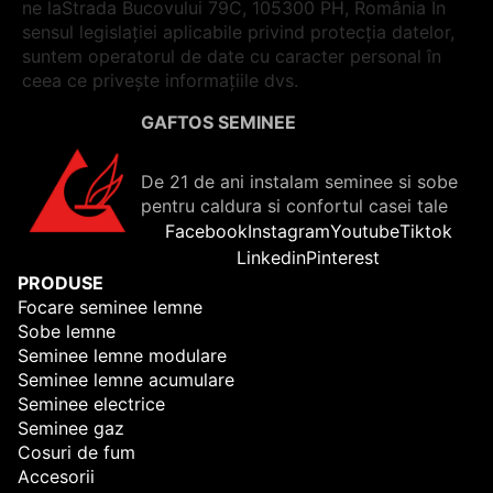
ne laStrada Bucovului 79C, 105300 PH, România În
sensul legislației aplicabile privind protecția datelor,
suntem operatorul de date cu caracter personal în
ceea ce privește informațiile dvs.
GAFTOS SEMINEE
De 21 de ani instalam seminee si sobe
pentru caldura si confortul casei tale
Facebook
Instagram
Youtube
Tiktok
Linkedin
Pinterest
PRODUSE
Focare seminee lemne
Sobe lemne
Seminee lemne modulare
Seminee lemne acumulare
Seminee electrice
Seminee gaz
Cosuri de fum
Accesorii