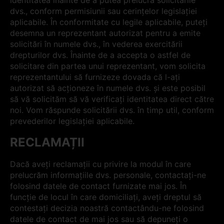
identitatea înainte de a putea prelucra solicitările
dvs., conform permisiunii sau cerințelor legislației
aplicabile. În conformitate cu legile aplicabile, puteți
desemna un reprezentant autorizat pentru a emite
solicitări în numele dvs., în vederea exercitării
drepturilor dvs. Înainte de a accepta o astfel de
solicitare din partea unui reprezentant, vom solicita
reprezentantului să furnizeze dovada că l-ați
autorizat să acționeze în numele dvs. și este posibil
să vă solicităm să vă verificați identitatea direct către
noi. Vom răspunde solicitării dvs. în timp util, conform
prevederilor legislației aplicabile.
RECLAMAȚII
Dacă aveți reclamații cu privire la modul în care
prelucrăm informațiile dvs. personale, contactați-ne
folosind datele de contact furnizate mai jos. În
funcție de locul în care domiciliați, aveți dreptul să
contestați decizia noastră contactându-ne folosind
datele de contact de mai jos sau să depuneți o