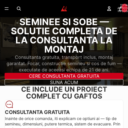
TOTA
ARTICO
IN COS
SEMINEE SI SOBE —
SOLUTIE COMPLETA DE
LA CONSULTANTA LA
MONTAJ
Consultanta gratuita, transport inclus, montaj
garantat. Focar, constructie semineu si cos de fum —
executate de aceeasi echipa de 21 de ani.
CERE CONSULTANTA GRATUITA
SUNA ACUM
CE INCLUDE UN PROIECT
COMPLET CU GAFTOS
CONSULTANTA GRATUITA
Inainte de orice comanda, iti explicam ce optiuni ai — tip de
semineu, dimensiuni, putere termica, sistem de evacuare. Prin