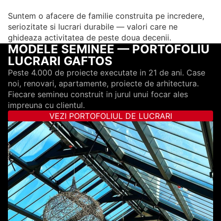
Suntem o afacere de familie construita pe incredere,
seriozitate si lucrari durabile — valori care ne
ghideaza activitatea de peste doua decenii.
MODELE SEMINEE — PORTOFOLIU
LUCRARI GAFTOS
Peste 4.000 de proiecte executate in 21 de ani. Case
noi, renovari, apartamente, proiecte de arhitectura.
Fiecare semineu construit in jurul unui focar ales
impreuna cu clientul.
VEZI PORTOFOLIUL DE LUCRARI