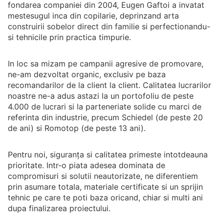
fondarea companiei din 2004, Eugen Gaftoi a invatat
mestesugul inca din copilarie, deprinzand arta
construirii sobelor direct din familie si perfectionandu-
si tehnicile prin practica timpurie.
In loc sa mizam pe campanii agresive de promovare,
ne-am dezvoltat organic, exclusiv pe baza
recomandarilor de la client la client. Calitatea lucrarilor
noastre ne-a adus astazi la un portofoliu de peste
4.000 de lucrari si la parteneriate solide cu marci de
referinta din industrie, precum Schiedel (de peste 20
de ani) si Romotop (de peste 13 ani).
Pentru noi, siguranța si calitatea primeste intotdeauna
prioritate. Intr-o piata adesea dominata de
compromisuri si solutii neautorizate, ne diferentiem
prin asumare totala, materiale certificate si un sprijin
tehnic pe care te poti baza oricand, chiar si multi ani
dupa finalizarea proiectului.