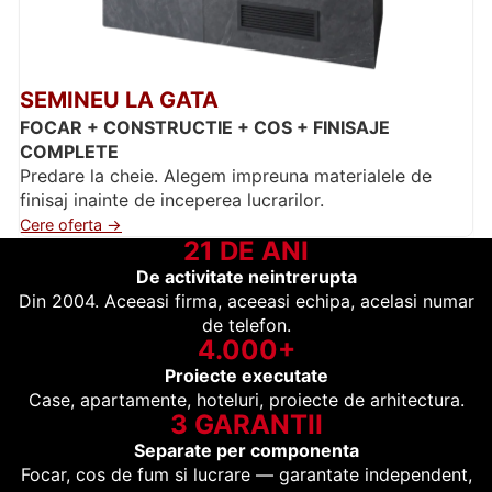
SEMINEU LA GATA
FOCAR + CONSTRUCTIE + COS + FINISAJE
COMPLETE
Predare la cheie. Alegem impreuna materialele de
finisaj inainte de inceperea lucrarilor.
Cere oferta →
21 DE ANI
De activitate neintrerupta
Din 2004. Aceeasi firma, aceeasi echipa, acelasi numar
de telefon.
4.000+
Proiecte executate
Case, apartamente, hoteluri, proiecte de arhitectura.
3 GARANTII
Separate per componenta
Focar, cos de fum si lucrare — garantate independent,