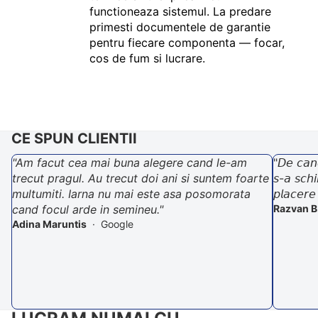
functioneaza sistemul. La predare
primesti documentele de garantie
pentru fiecare componenta — focar,
cos de fum si lucrare.
CE SPUN CLIENTII
"Am facut cea mai buna alegere cand le-am
"𝘋𝘦 𝘤𝘢𝘯
trecut pragul. Au trecut doi ani si suntem foarte
𝘴-𝘢 𝘴𝘤𝘩
multumiti. Iarna nu mai este asa posomorata
𝘱𝘭𝘢𝘤𝘦𝘳𝘦
cand focul arde in semineu."
Razvan B
Adina Maruntis
· Google