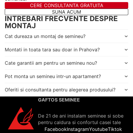
CERE CONSULTANTA GRATUITA
SUNA ACUM
INTREBARI FRECVENTE DESPRE
MONTAJ
Cat dureaza un montaj de semineu?
Montati in toata tara sau doar in Prahova?
Cate garantii am pentru un semineu nou?
Pot monta un semineu intr-un apartament?
Oferiti si consultanta pentru alegerea produsului?
GAFTOS SEMINEE
De 21 de ani instalam seminee si sobe
pentru caldura si confortul casei tale
Facebook
Instagram
Youtube
Tiktok