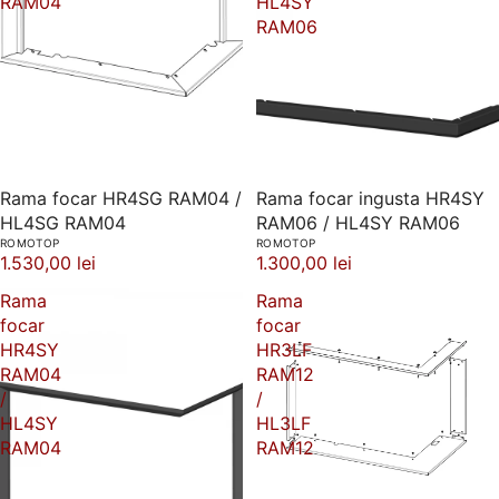
RAM04
HL4SY
RAM06
Rama focar HR4SG RAM04 /
Rama focar ingusta HR4SY
HL4SG RAM04
RAM06 / HL4SY RAM06
ROMOTOP
ROMOTOP
1.530,00 lei
1.300,00 lei
Rama
Rama
focar
focar
HR4SY
HR3LF
RAM04
RAM12
/
/
HL4SY
HL3LF
RAM04
RAM12