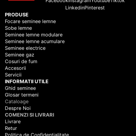
Facebook
Instagram
Youtube
Tiktok
Linkedin
Pinterest
PRODUSE
Focare seminee lemne
Sobe lemne
Seminee lemne modulare
Seminee lemne acumulare
Seminee electrice
Seminee gaz
Cosuri de fum
Accesorii
Servicii
INFORMATII UTILE
Ghid seminee
Glosar termeni
Cataloage
Despre Noi
COMENZI SI LIVRARI
Livrare
Retur
Politica de Confidentialitate