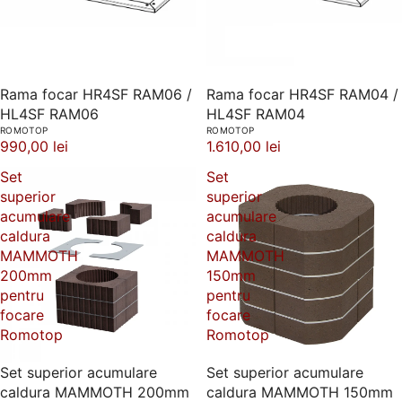
Rama focar HR4SF RAM06 /
Rama focar HR4SF RAM04 /
HL4SF RAM06
HL4SF RAM04
ROMOTOP
ROMOTOP
990,00 lei
1.610,00 lei
Set
Set
superior
superior
acumulare
acumulare
caldura
caldura
MAMMOTH
MAMMOTH
200mm
150mm
pentru
pentru
focare
focare
Romotop
Romotop
Set superior acumulare
Set superior acumulare
caldura MAMMOTH 200mm
caldura MAMMOTH 150mm