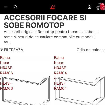
TOTA
ARTICO
IN COS
ACCESORII FOCARE SI
SOBE ROMOTOP
Accesorii originale Romotop pentru focare si sobe —
rame si seturi de acumulare compatibile cu modelul
tau.
FILTREAZA
Grila de coloan
Rama
Rama
focar
focar
HR4SF
HR4SF
RAM06
RAM04
/
/
HL4SF
HL4SF
RAM06
RAM04