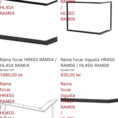
/
RAM06
HL4SX
/
RAM04
HL4SG
RAM06
Rama focar HR4SX RAM04 /
Rama focar ingusta HR4SG
HL4SX RAM04
RAM06 / HL4SG RAM06
ROMOTOP
ROMOTOP
1.680,00 lei
930,00 lei
Rama
Rama
focar
focar
HR4SG
ingusta
RAM04
HR4SY
/
RAM06
HL4SG
/