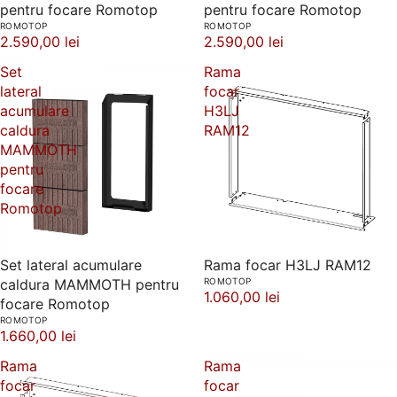
pentru focare Romotop
pentru focare Romotop
ROMOTOP
ROMOTOP
2.590,00 lei
2.590,00 lei
Set
Rama
lateral
focar
acumulare
H3LJ
caldura
RAM12
MAMMOTH
pentru
focare
Romotop
Set lateral acumulare
Rama focar H3LJ RAM12
caldura MAMMOTH pentru
ROMOTOP
1.060,00 lei
focare Romotop
ROMOTOP
1.660,00 lei
Rama
Rama
focar
focar