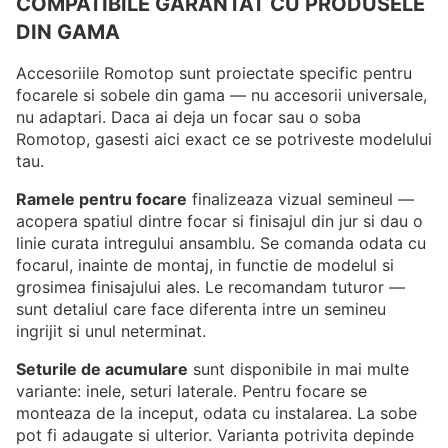
COMPATIBILE GARANTAT CU PRODUSELE
DIN GAMA
Accesoriile Romotop sunt proiectate specific pentru
focarele si sobele din gama — nu accesorii universale,
nu adaptari. Daca ai deja un focar sau o soba
Romotop, gasesti aici exact ce se potriveste modelului
tau.
Ramele pentru focare
finalizeaza vizual semineul —
acopera spatiul dintre focar si finisajul din jur si dau o
linie curata intregului ansamblu. Se comanda odata cu
focarul, inainte de montaj, in functie de modelul si
grosimea finisajului ales. Le recomandam tuturor —
sunt detaliul care face diferenta intre un semineu
ingrijit si unul neterminat.
Seturile de acumulare
sunt disponibile in mai multe
variante: inele, seturi laterale. Pentru focare se
monteaza de la inceput, odata cu instalarea. La sobe
pot fi adaugate si ulterior. Varianta potrivita depinde