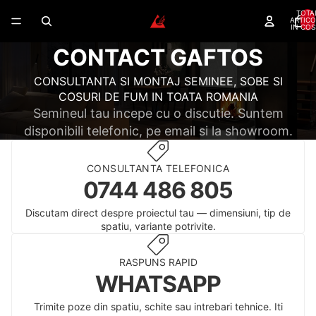
TOTA
ARTICO
IN COS
CONTACT GAFTOS
CONSULTANTA SI MONTAJ SEMINEE, SOBE SI
COSURI DE FUM IN TOATA ROMANIA
Semineul tau incepe cu o discutie. Suntem
disponibili telefonic, pe email si la showroom.
CONSULTANTA TELEFONICA
0744 486 805
Discutam direct despre proiectul tau — dimensiuni, tip de
spatiu, variante potrivite.
RASPUNS RAPID
WHATSAPP
Trimite poze din spatiu, schite sau intrebari tehnice. Iti