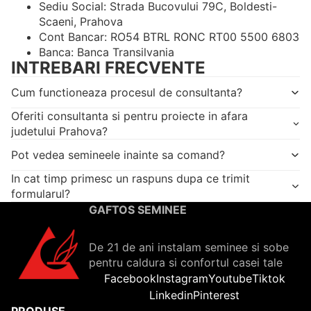
Sediu Social: Strada Bucovului 79C, Boldesti-
Scaeni, Prahova
Cont Bancar: RO54 BTRL RONC RT00 5500 6803
Banca: Banca Transilvania
INTREBARI FRECVENTE
Cum functioneaza procesul de consultanta?
Oferiti consultanta si pentru proiecte in afara
judetului Prahova?
Pot vedea semineele inainte sa comand?
In cat timp primesc un raspuns dupa ce trimit
formularul?
GAFTOS SEMINEE
De 21 de ani instalam seminee si sobe
pentru caldura si confortul casei tale
Facebook
Instagram
Youtube
Tiktok
Linkedin
Pinterest
PRODUSE