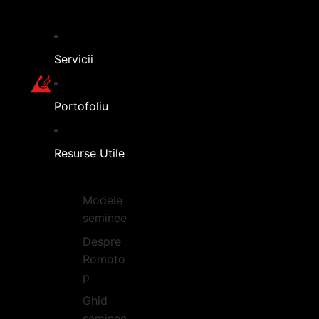
Servicii
Portofoliu
Resurse Utile
Modele
seminee
Despre
Romoto
p
Ghid
seminee