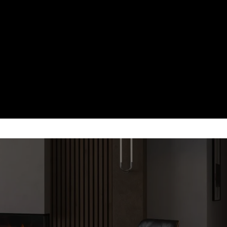
 COS DE FUM
sat —
al.