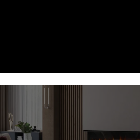
ECTRICE - FLACARA REALISTA, FARA
re electrice si seminee complete cu efect vizual avan
stalare simpla in apartament, casa sau spatiu comerci
Fara cos de fum
Instalare in orice spatiu
Efect de flacara realist
Montaj fara lucrari