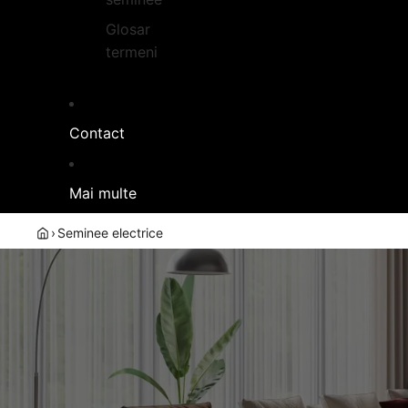
Glosar
termeni
Contact
Mai multe
›
Seminee electrice
SEMINEE EL
Foca
in