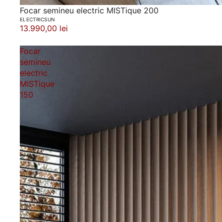
Focar semineu electric MISTique 200
ELECTRICSUN
13.990,00 lei
Focar
semineu
electric
MISTique
150