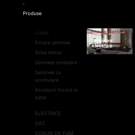
Produse
Seminee electrice
LEMNE
Seminee
Focare seminee
electrice
Sobe lemne
Seminee modulare
Seminee cu
acumulare
Accesorii focare si
sobe
ELECTRICE
GAZ
COSURI DE FUM