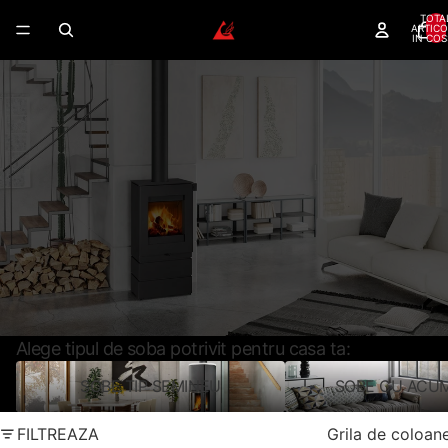
TOTA
ARTICO
IN COS
SOBE PE LEMNE –
DESIGN MODERN SI EFICIENTA
TERMICA CERTIFICATA
Modele certificate Ecodesign, clasa A si A+, cu
finisaje din ceramica, piatra naturala sau otel.
Randament peste 80%
Montaj rapid si curat
Partener Oficial Romotop
Livrare nationala
CERE CONSULTANTA GRATUITA
SUNA ACUM
Alege tipul de soba potrivit pentru casa ta:
SOBE TIP SEMINEU
SOBE CU ACU
SOBE TIP SEMINEU
SOBE CU ACUM
FILTREAZA
Grila de coloan