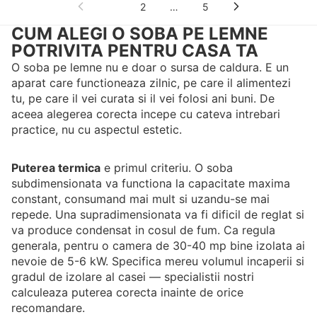
1
2
…
5
CUM ALEGI O SOBA PE LEMNE
POTRIVITA PENTRU CASA TA
O soba pe lemne nu e doar o sursa de caldura. E un
aparat care functioneaza zilnic, pe care il alimentezi
tu, pe care il vei curata si il vei folosi ani buni. De
aceea alegerea corecta incepe cu cateva intrebari
practice, nu cu aspectul estetic.
Puterea termica
e primul criteriu. O soba
subdimensionata va functiona la capacitate maxima
constant, consumand mai mult si uzandu-se mai
repede. Una supradimensionata va fi dificil de reglat si
va produce condensat in cosul de fum. Ca regula
generala, pentru o camera de 30-40 mp bine izolata ai
nevoie de 5-6 kW. Specifica mereu volumul incaperii si
gradul de izolare al casei — specialistii nostri
calculeaza puterea corecta inainte de orice
recomandare.