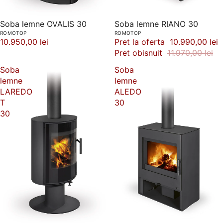
Soba lemne OVALIS 30
-8%
Soba lemne RIANO 30
ROMOTOP
ROMOTOP
10.950,00 lei
Pret la oferta
10.990,00 lei
Pret obisnuit
11.970,00 lei
Soba
Soba
lemne
lemne
LAREDO
ALEDO
T
30
30