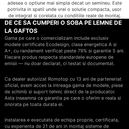
adesea o optiune mai simpla decat un semineu. Este
potrivita in spatii unde vrei o solutie compacta, usor
de integrat si corelata cu conditiile reale de montaj.
DE CE SA CUMPERI O SOBA PE LEMNE DE
LA GAFTOS
Gama pe care o comercializam include exclusiv
modele certificate Ecodesign, clasa energetica A si
A+, cu randament verificat peste 79% si garantie 5 ani.
Fiecare produs respecta standardele europene de
emisii — nu doar declarat, ci testat si documentat.
Ca dealer autorizat Romotop cu 13 ani de parteneriat
oficial, avem acces la intreaga gama de modele, piese
de schimb si suport tehnic direct de la producator.
Asta inseamna ca garantia pe care o oferim e reala si
onorata pe toata durata ei.
Instalarea e executata de echipa proprie, certificata,
cu experienta de 21 de ani in montaj sisteme de