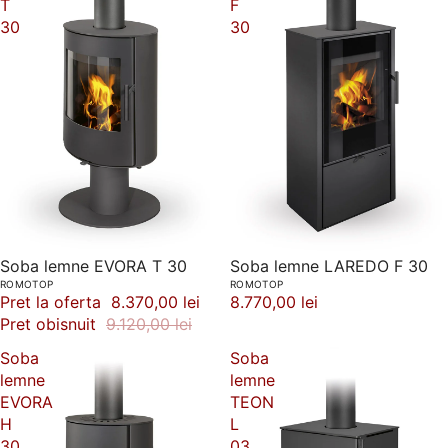
T
F
30
30
-8%
Soba lemne EVORA T 30
Soba lemne LAREDO F 30
ROMOTOP
ROMOTOP
Pret la oferta
8.370,00 lei
8.770,00 lei
Pret obisnuit
9.120,00 lei
Soba
Soba
lemne
lemne
EVORA
TEON
H
L
30
03