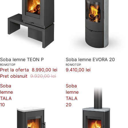
Soba lemne EVORA 20
-9%
Soba lemne TEON P
ROMOTOP
ROMOTOP
9.410,00 lei
Pret la oferta
8.990,00 lei
Pret obisnuit
9.920,00 lei
Soba
Soba
lemne
lemne
TALA
TALA
10
20