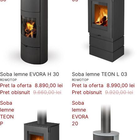
-8%
Soba lemne EVORA H 30
-9%
Soba lemne TEON L 03
ROMOTOP
ROMOTOP
Pret la oferta
8.890,00 lei
Pret la oferta
8.990,00 lei
Pret obisnuit
9.660,00 lei
Pret obisnuit
9.920,00 lei
Soba
Soba
lemne
lemne
TEON
EVORA
P
20