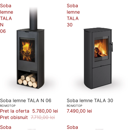
Soba
Soba
lemne
lemne
TALA
TALA
N
30
06
-25%
Soba lemne TALA N 06
Soba lemne TALA 30
ROMOTOP
ROMOTOP
Pret la oferta
5.780,00 lei
7.490,00 lei
Pret obisnuit
7.710,00 lei
Soba
Soba