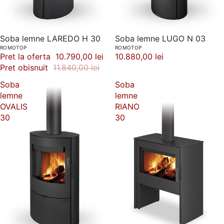
-9%
Soba lemne LAREDO H 30
Soba lemne LUGO N 03
ROMOTOP
ROMOTOP
Pret la oferta
10.790,00 lei
10.880,00 lei
Pret obisnuit
11.840,00 lei
Soba
Soba
lemne
lemne
OVALIS
RIANO
30
30