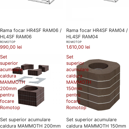
Rama focar HR4SF RAM06 /
Rama focar HR4SF RAM04 /
HL4SF RAM06
HL4SF RAM04
ROMOTOP
ROMOTOP
990,00 lei
1.610,00 lei
Set
Set
superior
superior
acumulare
acumulare
caldura
caldura
MAMMOTH
MAMMOTH
200mm
150mm
pentru
pentru
focare
focare
Romotop
Romotop
Set superior acumulare
Set superior acumulare
caldura MAMMOTH 200mm
caldura MAMMOTH 150mm