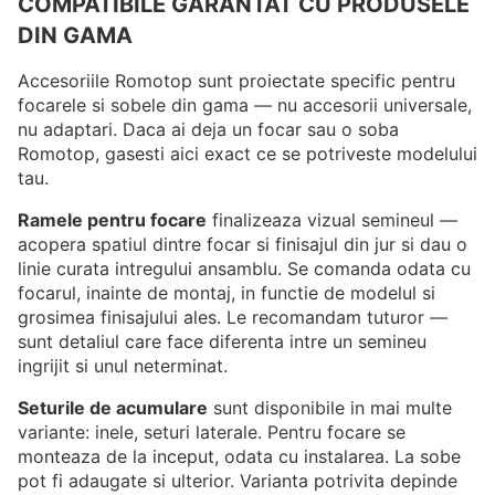
COMPATIBILE GARANTAT CU PRODUSELE
DIN GAMA
Accesoriile Romotop sunt proiectate specific pentru
focarele si sobele din gama — nu accesorii universale,
nu adaptari. Daca ai deja un focar sau o soba
Romotop, gasesti aici exact ce se potriveste modelului
tau.
Ramele pentru focare
finalizeaza vizual semineul —
acopera spatiul dintre focar si finisajul din jur si dau o
linie curata intregului ansamblu. Se comanda odata cu
focarul, inainte de montaj, in functie de modelul si
grosimea finisajului ales. Le recomandam tuturor —
sunt detaliul care face diferenta intre un semineu
ingrijit si unul neterminat.
Seturile de acumulare
sunt disponibile in mai multe
variante: inele, seturi laterale. Pentru focare se
monteaza de la inceput, odata cu instalarea. La sobe
pot fi adaugate si ulterior. Varianta potrivita depinde