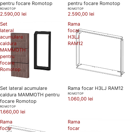
pentru focare Romotop
pentru focare Romotop
ROMOTOP
ROMOTOP
2.590,00 lei
2.590,00 lei
Set
Rama
lateral
focar
acumulare
H3LJ
caldura
RAM12
MAMMOTH
pentru
focare
Romotop
Set lateral acumulare
Rama focar H3LJ RAM12
caldura MAMMOTH pentru
ROMOTOP
1.060,00 lei
focare Romotop
ROMOTOP
1.660,00 lei
Rama
Rama
focar
focar