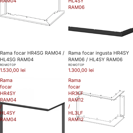
RAM04
HL4SY
RAM06
Rama focar HR4SG RAM04 /
Rama focar ingusta HR4SY
HL4SG RAM04
RAM06 / HL4SY RAM06
ROMOTOP
ROMOTOP
1.530,00 lei
1.300,00 lei
Rama
Rama
focar
focar
HR4SY
HR3LF
RAM04
RAM12
/
/
HL4SY
HL3LF
RAM04
RAM12