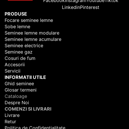
Facebook
Instagram
Youtube
Tiktok
Linkedin
Pinterest
PRODUSE
Focare seminee lemne
Sobe lemne
Seminee lemne modulare
Seminee lemne acumulare
Seminee electrice
Seminee gaz
Cosuri de fum
Accesorii
Servicii
INFORMATII UTILE
Ghid seminee
Glosar termeni
Cataloage
Despre Noi
COMENZI SI LIVRARI
Livrare
Retur
Politica de Confidentialitate