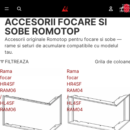
TOTA
ARTICO
IN COS
ACCESORII FOCARE SI
SOBE ROMOTOP
Accesorii originale Romotop pentru focare si sobe —
rame si seturi de acumulare compatibile cu modelul
tau.
FILTREAZA
Grila de coloan
Rama
Rama
focar
focar
HR4SF
HR4SF
RAM06
RAM04
/
/
HL4SF
HL4SF
RAM06
RAM04