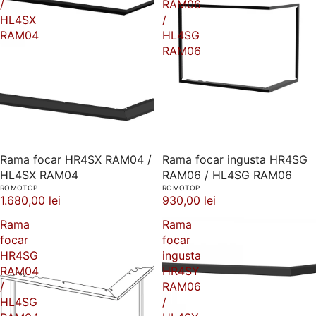
/
RAM06
HL4SX
/
RAM04
HL4SG
RAM06
Rama focar HR4SX RAM04 /
Rama focar ingusta HR4SG
HL4SX RAM04
RAM06 / HL4SG RAM06
ROMOTOP
ROMOTOP
1.680,00 lei
930,00 lei
Rama
Rama
focar
focar
HR4SG
ingusta
RAM04
HR4SY
/
RAM06
HL4SG
/