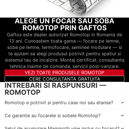
ALEGE UN FOCAR SAU SOBA
ROMOTOP PRIN GAFTOS
Gaftos este dealer autorizat Romotop in Romania de
13 ani. Cunoastem toata gama — focare pe lemne,
sobe pe lemne, termofocare, seminee modulare — si
te ajutam sa alegi produsul potrivit pentru spatiul si
sistemul tau de incalzire. Montaj certificat, consultanta
tehnica inainte de comanda, servicii post-vanzare.
VEZI TOATE PRODUSELE ROMOTOP
CERE CONSULTANTA GRATUITA
INTREBARI SI RASPUNSURI —
ROMOTOP
Romotop e potrivit si pentru case noi sau etanse?
Ce garantie au focarele si sobele Romotop?
Setul de acumulare Mammoth vine inclus cu focarul?