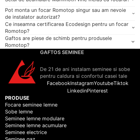
Pot monta un focar Romotop singur sau am nevoie
de instalator autorizat?
Ce inseamna certificarea Ecodesign pentru un focar
Romotop?
Gaftos are piese de schimb pentru produsele
Romotop?
GAFTOS SEMINEE
De 21 de ani instalam seminee si sobe
pentru caldura si confortul casei tale
Facebook
Instagram
Youtube
Tiktok
Linkedin
Pinterest
PRODUSE
Focare seminee lemne
Sobe lemne
Seminee lemne modulare
Seminee lemne acumulare
Seminee electrice
Seminee gaz