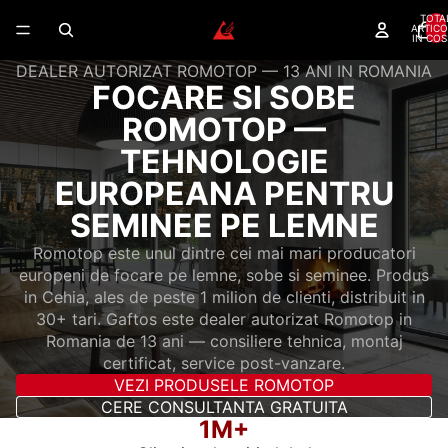
TOTA
ARTICO
IN COS
DEALER AUTORIZAT ROMOTOP — 13 ANI IN ROMANIA
FOCARE SI SOBE
ROMOTOP —
TEHNOLOGIE
EUROPEANA PENTRU
SEMINEE PE LEMNE
Romotop este unul dintre cei mai mari producatori
europeni de focare pe lemne, sobe si seminee. Produs
in Cehia, ales de peste 1 milion de clienti, distribuit in
30+ tari. Gaftos este dealer autorizat Romotop in
Romania de 13 ani — consiliere tehnica, montaj
certificat, service post-vanzare.
VEZI PRODUSELE ROMOTOP
CERE CONSULTANTA GRATUITA
1M+