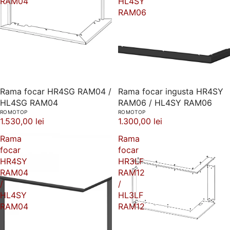
RAM04
HL4SY
RAM06
Rama focar HR4SG RAM04 /
Rama focar ingusta HR4SY
HL4SG RAM04
RAM06 / HL4SY RAM06
ROMOTOP
ROMOTOP
1.530,00 lei
1.300,00 lei
Rama
Rama
focar
focar
HR4SY
HR3LF
RAM04
RAM12
/
/
HL4SY
HL3LF
RAM04
RAM12