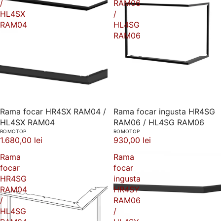
/
RAM06
HL4SX
/
RAM04
HL4SG
RAM06
Rama focar HR4SX RAM04 /
Rama focar ingusta HR4SG
HL4SX RAM04
RAM06 / HL4SG RAM06
ROMOTOP
ROMOTOP
1.680,00 lei
930,00 lei
Rama
Rama
focar
focar
HR4SG
ingusta
RAM04
HR4SY
/
RAM06
HL4SG
/