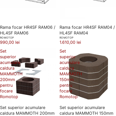
Rama focar HR4SF RAM06 /
Rama focar HR4SF RAM04 /
HL4SF RAM06
HL4SF RAM04
ROMOTOP
ROMOTOP
990,00 lei
1.610,00 lei
Set
Set
superior
superior
acumulare
acumulare
caldura
caldura
MAMMOTH
MAMMOTH
200mm
150mm
pentru
pentru
focare
focare
Romotop
Romotop
Set superior acumulare
Set superior acumulare
caldura MAMMOTH 200mm
caldura MAMMOTH 150mm