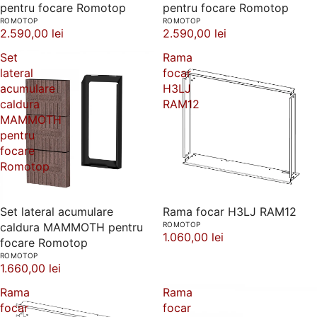
pentru focare Romotop
pentru focare Romotop
ROMOTOP
ROMOTOP
2.590,00 lei
2.590,00 lei
Set
Rama
lateral
focar
acumulare
H3LJ
caldura
RAM12
MAMMOTH
pentru
focare
Romotop
Set lateral acumulare
Rama focar H3LJ RAM12
caldura MAMMOTH pentru
ROMOTOP
1.060,00 lei
focare Romotop
ROMOTOP
1.660,00 lei
Rama
Rama
focar
focar