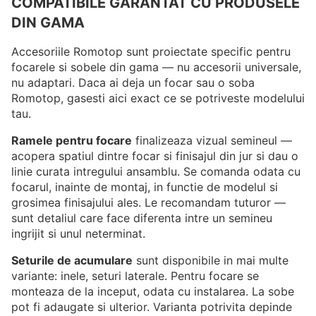
COMPATIBILE GARANTAT CU PRODUSELE
DIN GAMA
Accesoriile Romotop sunt proiectate specific pentru
focarele si sobele din gama — nu accesorii universale,
nu adaptari. Daca ai deja un focar sau o soba
Romotop, gasesti aici exact ce se potriveste modelului
tau.
Ramele pentru focare
finalizeaza vizual semineul —
acopera spatiul dintre focar si finisajul din jur si dau o
linie curata intregului ansamblu. Se comanda odata cu
focarul, inainte de montaj, in functie de modelul si
grosimea finisajului ales. Le recomandam tuturor —
sunt detaliul care face diferenta intre un semineu
ingrijit si unul neterminat.
Seturile de acumulare
sunt disponibile in mai multe
variante: inele, seturi laterale. Pentru focare se
monteaza de la inceput, odata cu instalarea. La sobe
pot fi adaugate si ulterior. Varianta potrivita depinde