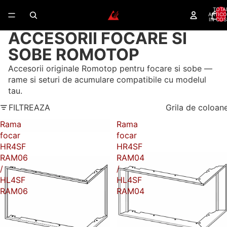
TOTA
ARTICO
IN COS
ACCESORII FOCARE SI
SOBE ROMOTOP
Accesorii originale Romotop pentru focare si sobe —
rame si seturi de acumulare compatibile cu modelul
tau.
FILTREAZA
Grila de coloan
Rama
Rama
focar
focar
HR4SF
HR4SF
RAM06
RAM04
/
/
HL4SF
HL4SF
RAM06
RAM04