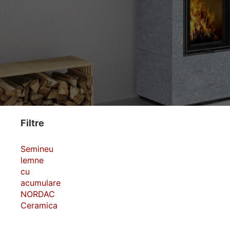
Filtre
Semineu
lemne
cu
acumulare
NORDAC
Ceramica