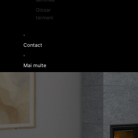
Glosar
termeni
Contact
Mai multe
SEMINEE CU
Tehnolo
pen