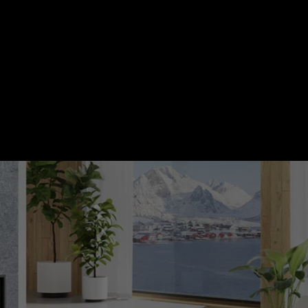
 ACUMULARE – CALDURA CONSTANTA
ORE
gie de stocare a energiei cu magnetita si inele de a
tru un confort termic sustinut si consum redus de le