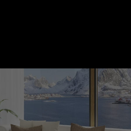
 PANA LA 12
cumulare
mne.