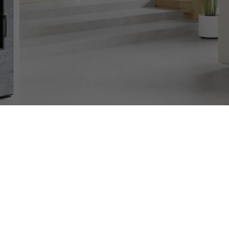
12h Caldura Radianta
Masa Acumulare 230 kg
Montaj Autorizat Romotop
Eficienta Energetica A+
CERE CONSULTANTA GRATUITA
SUNA CUM