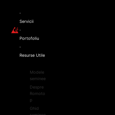
Servicii
Portofoliu
Resurse Utile
Modele
seminee
Despre
Romoto
p
Ghid
seminee