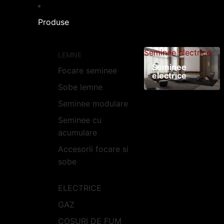
Produse
Seminee electrice
LEMNE
Seminee
Focare seminee
electrice
Sobe lemne
Seminee modulare
Seminee cu
acumulare
Accesorii focare si
sobe
ELECTRICE
GAZ
COSURI DE FUM