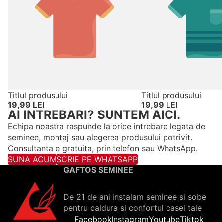
Titlul produsului
Titlul produsului
19,99 LEI
19,99 LEI
AI INTREBARI? SUNTEM AICI.
Echipa noastra raspunde la orice intrebare legata de
seminee, montaj sau alegerea produsului potrivit.
Consultanta e gratuita, prin telefon sau WhatsApp.
SUNA ACUM
SCRIE PE WHATSAPP
GAFTOS SEMINEE
De 21 de ani instalam seminee si sobe
pentru caldura si confortul casei tale
Facebook
Instagram
Youtube
Tiktok