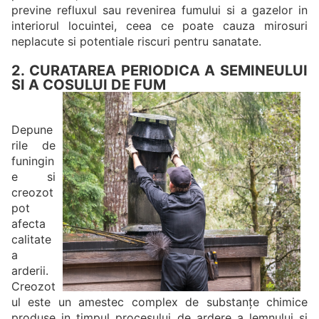
previne refluxul sau revenirea fumului si a gazelor in
interiorul locuintei, ceea ce poate cauza mirosuri
neplacute si potentiale riscuri pentru sanatate.
2. CURATAREA PERIODICA A SEMINEULUI
SI A COSULUI DE FUM
Depune
rile de
funingin
e si
creozot
pot
afecta
calitate
a
arderii.
Creozot
ul este un amestec complex de substanțe chimice
produse in timpul procesului de ardere a lemnului si