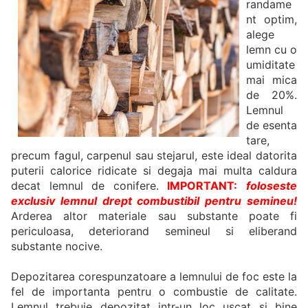
randame
nt optim,
alege
lemn cu o
umiditate
mai mica
de 20%.
Lemnul
de esenta
tare,
precum fagul, carpenul sau stejarul, este ideal datorita
puterii calorice ridicate si degaja mai multa caldura
decat lemnul de conifere.
IMPORTANT:
foloseste
exclusiv lemnul drept combustibil pentru semineu!
Arderea altor materiale sau substante poate fi
periculoasa, deteriorand semineul si eliberand
substante nocive.
Depozitarea corespunzatoare a lemnului de foc este la
fel de importanta pentru o combustie de calitate.
Lemnul trebuie depozitat intr-un loc uscat si bine