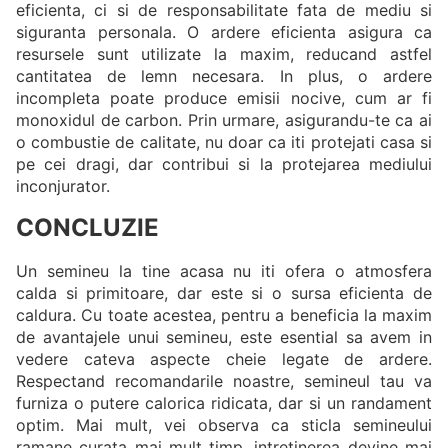
eficienta, ci si de responsabilitate fata de mediu si
siguranta personala. O ardere eficienta asigura ca
resursele sunt utilizate la maxim, reducand astfel
cantitatea de lemn necesara. In plus, o ardere
incompleta poate produce emisii nocive, cum ar fi
monoxidul de carbon. Prin urmare, asigurandu-te ca ai
o combustie de calitate, nu doar ca iti protejati casa si
pe cei dragi, dar contribui si la protejarea mediului
inconjurator.
CONCLUZIE
Un semineu la tine acasa nu iti ofera o atmosfera
calda si primitoare, dar este si o sursa eficienta de
caldura. Cu toate acestea, pentru a beneficia la maxim
de avantajele unui semineu, este esential sa avem in
vedere cateva aspecte cheie legate de ardere.
Respectand recomandarile noastre, semineul tau va
furniza o putere calorica ridicata, dar si un randament
optim. Mai mult, vei observa ca sticla semineului
ramane curata mai mult timp, intretinerea devine mai