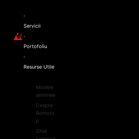
Servicii
Portofoliu
Resurse Utile
Modele
seminee
Despre
Romoto
p
Ghid
seminee