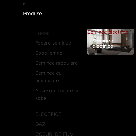
Produse
Seminee electrice
LEMNE
Seminee
Focare seminee
electrice
Sobe lemne
Seminee modulare
Seminee cu
acumulare
Accesorii focare si
sobe
ELECTRICE
GAZ
COSURI DE FUM