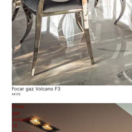
Focar gaz Volcano F3
AKOS
Focar
gaz
Volcano
F2