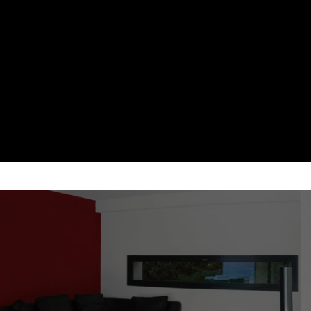
D SI 10 ANI
 SI USOR DE
apid