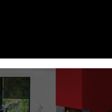
 CU FLACARA REALA, CONTROL RAPI
ENTRU PROIECTE MODERNE, CURATE
FOLOSIT
are pentru seminee pe gaz - flacara reala si control r
Flacara reala
Control din telecomanda
Garantie 10 ani
Dealer autorizat Akos