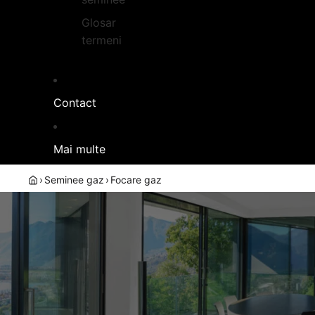
Glosar
termeni
Contact
Mai multe
›
Seminee gaz
›
Focare gaz
FOCARE GAZ
GARANTIE P
Foc