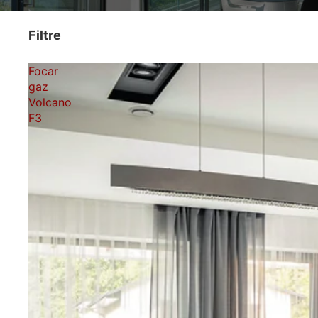
Filtre
Focar
gaz
Volcano
F3