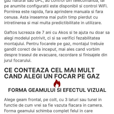
gaz natural sau GPL, au control din telecomanda, iar
pe anumite configuratii este disponibil si control WiFi.
Pornirea este rapida, fara aprindere manuala si fara
cenusa. Asta inseamna mai putin timp pierdut cu
intretinerea si mai multa predictibilitate in utilizare.
Gaftos lucreaza de 7 ani cu Akos si te ajuta nu doar sa
alegi modelul potrivit, ci si sa verifici fezabilitatea
montajului. Pentru focarele pe gaz, montajul trebuie
gandit corect de la inceput, mai ales cand vorbim
despre traseul de evacuare, racordare si finisajele din
jurul focarului.
CE CONTEAZA CEL MAI MULT
CAND ALEGI UN FOCAR PE GAZ
FORMA GEAMULUI SI EFECTUL VIZUAL
Alege geam frontal, pe colt, cu 3 laturi sau tunel in
functie de cum vrei sa fie vazuta flacara in camera.
Forma geamului schimba complet felul in care