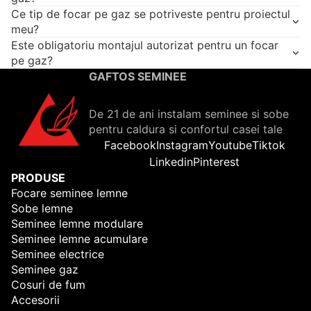
Ce tip de focar pe gaz se potriveste pentru proiectul
meu?
Este obligatoriu montajul autorizat pentru un focar
pe gaz?
GAFTOS SEMINEE
De 21 de ani instalam seminee si sobe
pentru caldura si confortul casei tale
Facebook
Instagram
Youtube
Tiktok
Linkedin
Pinterest
PRODUSE
Focare seminee lemne
Sobe lemne
Seminee lemne modulare
Seminee lemne acumulare
Seminee electrice
Seminee gaz
Cosuri de fum
Accesorii