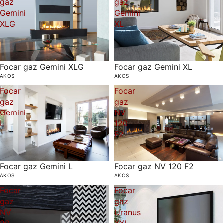
gaz
gaz
Gemini
Gemini
XLG
XL
Focar gaz Gemini XLG
Focar gaz Gemini XL
AKOS
AKOS
Focar
Focar
gaz
gaz
Gemini
NV
L
120
F2
Focar gaz Gemini L
Focar gaz NV 120 F2
AKOS
AKOS
Focar
Focar
gaz
gaz
NV
Uranus