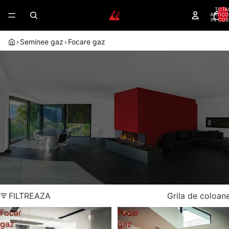
TOTA
ARTICO
IN COS
›
Seminee gaz
›
Focare gaz
FOCARE GAZ CU FLACARA REALA,
CONTROL RAPID SI 10 ANI GARANTIE
PENTRU PROIECTE MODERNE,
CURATE SI USOR DE FOLOSIT
Focare pentru seminee pe gaz - flacara reala si
control rapid
Control din
Flacara reala
telecomanda
Garantie 10 ani
Dealer autorizat Akos
FILTREAZA
Grila de coloan
Focar
Focar
gaz
gaz