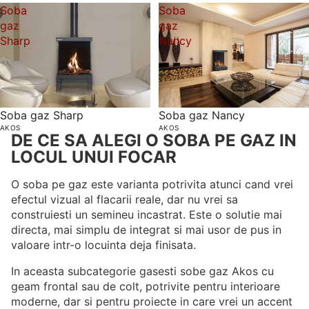
Soba
Soba
gaz
gaz
Sharp
Nancy
Soba gaz Sharp
Soba gaz Nancy
AKOS
AKOS
DE CE SA ALEGI O SOBA PE GAZ IN
LOCUL UNUI FOCAR
O soba pe gaz este varianta potrivita atunci cand vrei
efectul vizual al flacarii reale, dar nu vrei sa
construiesti un semineu incastrat. Este o solutie mai
directa, mai simplu de integrat si mai usor de pus in
valoare intr-o locuinta deja finisata.
In aceasta subcategorie gasesti sobe gaz Akos cu
geam frontal sau de colt, potrivite pentru interioare
moderne, dar si pentru proiecte in care vrei un accent