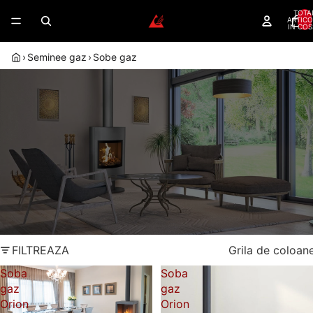
TOTA
ARTICO
IN COS
›
Seminee gaz
›
Sobe gaz
SOBE PE GAZ PENTRU CONFORT
RAPID, CU FLACARA REALA, MONTAJ
RAPID SI INTEGRARE USOARA IN
LOCUINTE MODERNE
Sobe gaz - flacara reala si montaj simplu
Control din
Flacara reala
telecomanda
Garantie 10 ani
Dealer autorizat Akos
FILTREAZA
Grila de coloan
Soba
Soba
gaz
gaz
Orion
Orion