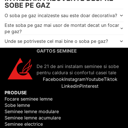
SOBE PE GAZ
O soba pe gaz incalzeste sau este doar decorativa?
Este soba pe gaz mai usor de montat decat un focar
pe gaz?
Unde se potriveste cel mai bine o soba pe gaz?
GAFTOS SEMINEE
De 21 de ani instalam seminee si sobe
pentru caldura si confortul casei tale
Facebook
Instagram
Youtube
Tiktok
Linkedin
Pinterest
PRODUSE
Focare seminee lemne
Sobe lemne
Seminee lemne modulare
Seminee lemne acumulare
Seminee electrice