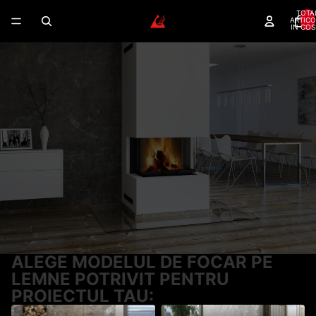
TOTA
ARTICO
IN COS
FOCARE LEMNE – GAMA
COMPLETA PENTRU ORICE
SEMINEU
Focare Romotop certificate — randament 80%+,
garantie 5 ani, montaj autorizat disponibil.
Randament peste 80%
Montaj autorizat
Dealer autorizat
Garantie 5 ani
Romotop
CERE CONSULTANTA GRATUITA
SUNA ACUM
ALEGE MODELUL DE FOCAR PE
LEMNE POTRIVIT PENTRU
PROIECTUL TAU: