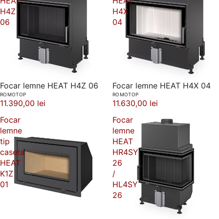
HEAT
HEAT
H4Z
H4X
06
04
Focar lemne HEAT H4Z 06
Focar lemne HEAT H4X 04
ROMOTOP
ROMOTOP
11.390,00 lei
11.630,00 lei
Focar
Focar
lemne
lemne
tip
HEAT
caseta
HR4SY
HEAT
26
K1Z
/
01
HL4SY
26