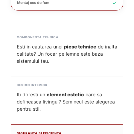
✓
Montaj cos de fum
COMPONENTA TEHNICA
Esti in cautarea unei
piese tehnice
de inalta
calitate? Un focar pe lemne este baza
sistemului tau.
DESIGN INTERIOR
Iti doresti un
element estetic
care sa
defineasca livingul? Semineul este alegerea
pentru stil.
SIGURANTA SI EFICIENTA