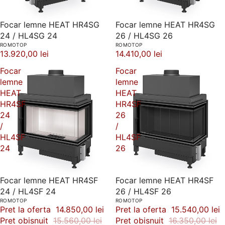
Focar lemne HEAT HR4SG
Focar lemne HEAT HR4SG
24 / HL4SG 24
26 / HL4SG 26
ROMOTOP
ROMOTOP
13.920,00 lei
14.410,00 lei
Focar
Focar
lemne
lemne
HEAT
HEAT
HR4SF
HR4SF
24
26
/
/
HL4SF
HL4SF
24
26
-5%
Focar lemne HEAT HR4SF
-5%
Focar lemne HEAT HR4SF
24 / HL4SF 24
26 / HL4SF 26
ROMOTOP
ROMOTOP
Pret la oferta
14.850,00 lei
Pret la oferta
15.540,00 lei
Pret obisnuit
15.560,00 lei
Pret obisnuit
16.350,00 lei