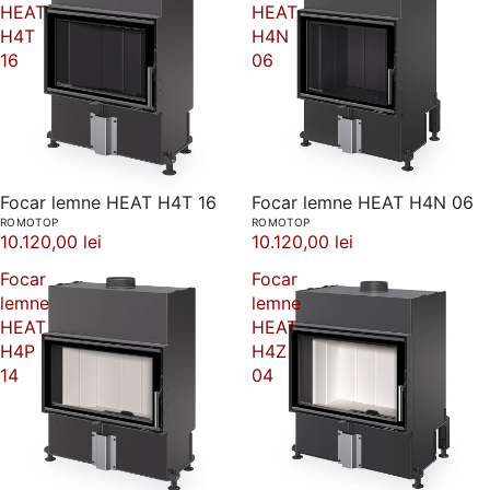
HEAT
HEAT
H4T
H4N
16
06
Focar lemne HEAT H4T 16
Focar lemne HEAT H4N 06
ROMOTOP
ROMOTOP
10.120,00 lei
10.120,00 lei
Focar
Focar
lemne
lemne
HEAT
HEAT
H4P
H4Z
14
04