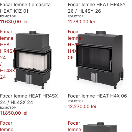
Focar lemne tip caseta
Focar lemne HEAT HR4SY
HEAT K1Z 01
26 / HL4SY 26
ROMOTOP
ROMOTOP
11.630,00 lei
11.780,00 lei
Focar
Focar
lemne
lemne
HEAT
HEAT
HR4SX
H4X
24
06
/
HL4SX
24
Focar lemne HEAT HR4SX
Focar lemne HEAT H4X 06
24 / HL4SX 24
ROMOTOP
12.270,00 lei
ROMOTOP
11.850,00 lei
Focar
Focar
lemne
lemne