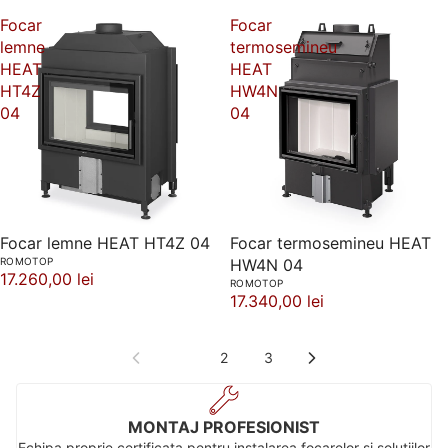
Focar
Focar
lemne
termosemineu
HEAT
HEAT
HT4Z
HW4N
04
04
Focar lemne HEAT HT4Z 04
Focar termosemineu HEAT
ROMOTOP
HW4N 04
17.260,00 lei
ROMOTOP
17.340,00 lei
1
2
3
MONTAJ PROFESIONIST
Echipa proprie certificata pentru instalarea focarelor si solutiilor