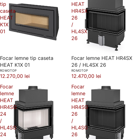
tip
HEAT
caseta
HR4SX
HEAT
26
K1X
/
01
HL4SX
26
Focar lemne tip caseta
Focar lemne HEAT HR4SX
HEAT K1X 01
26 / HL4SX 26
ROMOTOP
ROMOTOP
12.270,00 lei
12.470,00 lei
Focar
Focar
lemne
lemne
HEAT
HEAT
HR4SG
HR4SG
24
26
/
/
HL4SG
HL4SG
24
26