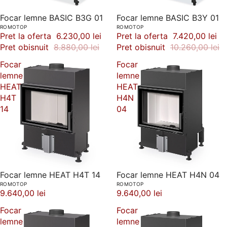
-30%
Focar lemne BASIC B3G 01
-28%
Focar lemne BASIC B3Y 01
ROMOTOP
ROMOTOP
Pret la oferta
6.230,00 lei
Pret la oferta
7.420,00 lei
Pret obisnuit
8.880,00 lei
Pret obisnuit
10.260,00 lei
Focar
Focar
lemne
lemne
HEAT
HEAT
H4T
H4N
14
04
Focar lemne HEAT H4T 14
Focar lemne HEAT H4N 04
ROMOTOP
ROMOTOP
9.640,00 lei
9.640,00 lei
Focar
Focar
lemne
lemne