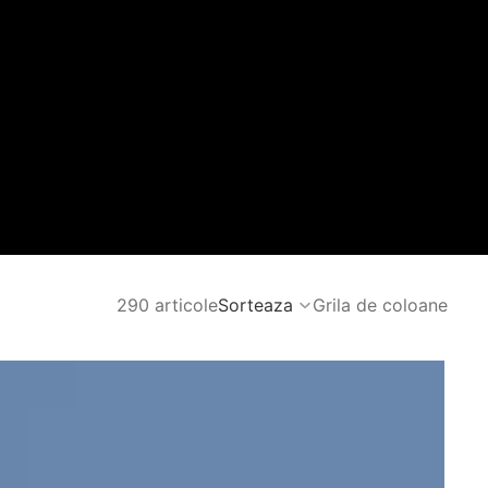
290 articole
Sorteaza
Grila de coloane