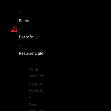
Servicii
Portofoliu
Resurse Utile
Modele
seminee
Despre
Romoto
p
Ghid
seminee