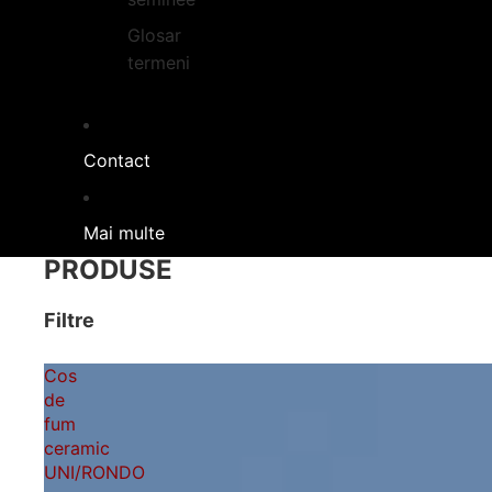
Glosar
termeni
Contact
Mai multe
PRODUSE
Filtre
Cos
de
fum
ceramic
UNI/RONDO