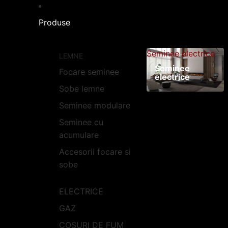
Produse
Seminee electrice
LEMNE
Seminee
Focare seminee
electrice
Sobe lemne
Seminee modulare
Seminee cu
acumulare
Accesorii focare si
sobe
ELECTRICE
GAZ
COSURI DE FUM