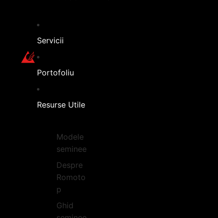
Servicii
Portofoliu
Resurse Utile
Modele
seminee
Despre
Romoto
p
Ghid
seminee