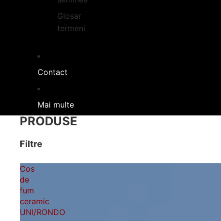
Glosar
termeni
Contact
Mai multe
PRODUSE
Filtre
Cos
de
fum
ceramic
UNI/RONDO