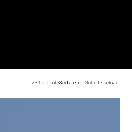
293 articole
Sorteaza
Grila de coloane