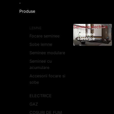
Produse
Seminee electrice
LEMNE
Seminee
Focare seminee
electrice
Sobe lemne
Seminee modulare
Seminee cu
acumulare
Accesorii focare si
sobe
ELECTRICE
GAZ
COSURI DE FUM