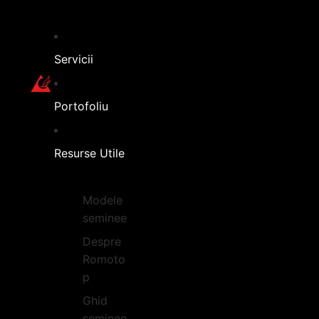
Servicii
Portofoliu
Resurse Utile
Modele
seminee
Despre
Romoto
p
Ghid
seminee