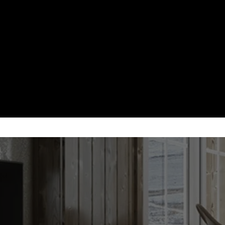
 PENTRU ORICE
ila din
p