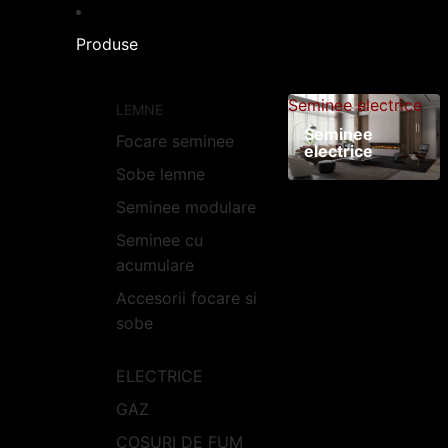
Produse
Seminee electrice
LEMNE
Seminee
Focare seminee
electrice
Sobe lemne
Seminee modulare
Seminee cu
acumulare
Accesorii focare si
sobe
ELECTRICE
GAZ
COSURI DE FUM