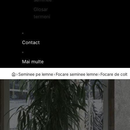
Glosar
termeni
Contact
Mai multe
›
Seminee pe lemne
›
Focare seminee lemne
›
Focare de colt
FOCARE DE CO
Focare