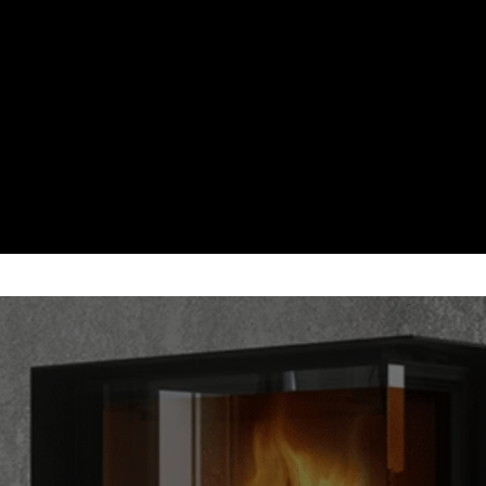
LT – VIZIBILITATE PE DOUA LATURI
SEMINEU
 Romotop de colt — geam pe doua laturi, flacara vizib
doua directii, garantie 5 ani.
Randament peste 80%
Dealer autorizat Romoto
Montaj autorizat
Garantie 5 ani