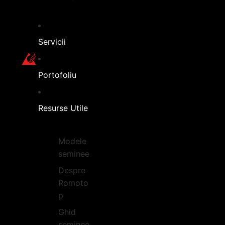
Servicii
Portofoliu
Resurse Utile
Modele
seminee
Despre
Romoto
p
Ghid
seminee