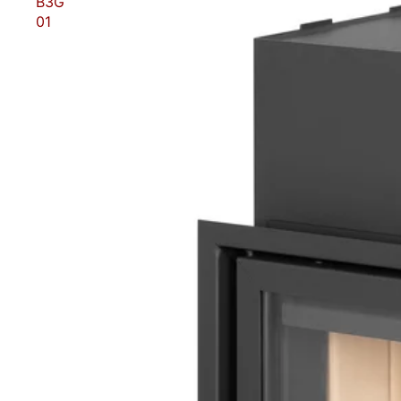
B3G
01