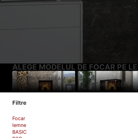
ALEGE MODELUL DE FOCAR PE LE
FOCARE CU GEAM
FOCARE CU GEAM
FOCARE DE COLT
DREPT
FOCARE DE COLT
DREPT
Filtre
Focar
lemne
BASIC