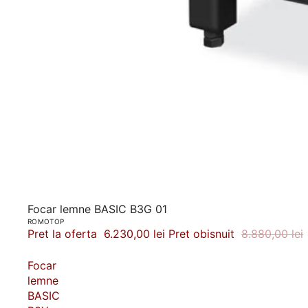
-30%
Focar lemne BASIC B3G 01
ROMOTOP
Pret la oferta
6.230,00 lei
Pret obisnuit
8.880,00 lei
Focar
lemne
BASIC