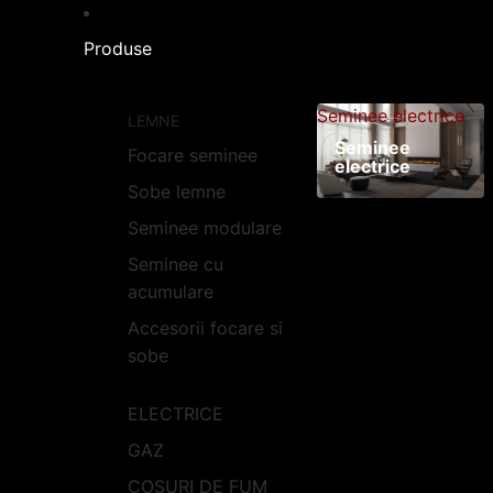
Produse
Seminee electrice
LEMNE
Seminee
Focare seminee
electrice
Sobe lemne
Seminee modulare
Seminee cu
acumulare
Accesorii focare si
sobe
ELECTRICE
GAZ
COSURI DE FUM