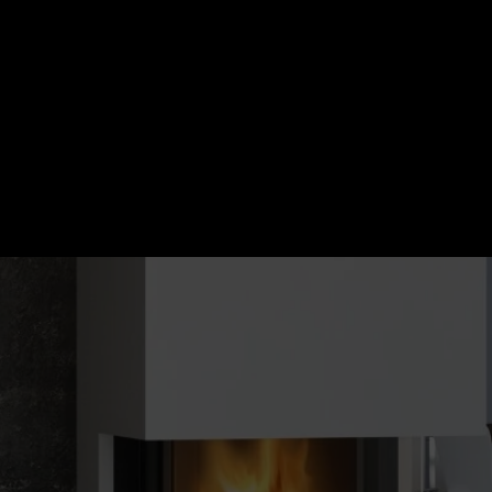
– GAMA COMPLETA PENTRU
e Romotop certificate — randament 80%+, garantie 
montaj autorizat disponibil.