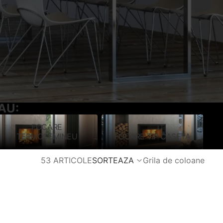
AU:
FOCARE
FOCARE
FOCARE TIP
TERMOSEMINEU
FOCARE TIP CASETA
TERMOSEMINEU
CASETA
53 ARTICOLE
SORTEAZA
Grila de coloane