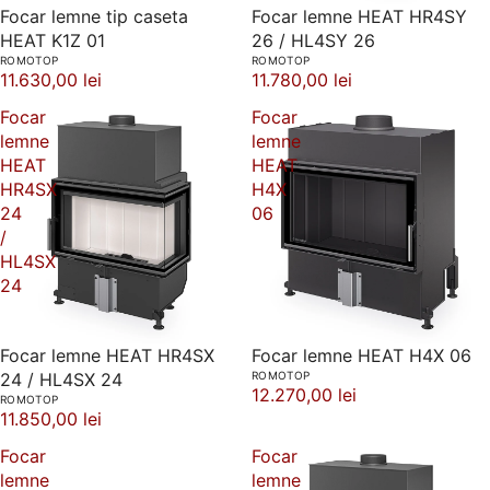
Focar lemne tip caseta
Focar lemne HEAT HR4SY
HEAT K1Z 01
26 / HL4SY 26
ROMOTOP
ROMOTOP
11.630,00 lei
11.780,00 lei
Focar
Focar
lemne
lemne
HEAT
HEAT
HR4SX
H4X
24
06
/
HL4SX
24
Focar lemne HEAT HR4SX
Focar lemne HEAT H4X 06
24 / HL4SX 24
ROMOTOP
12.270,00 lei
ROMOTOP
11.850,00 lei
Focar
Focar
lemne
lemne