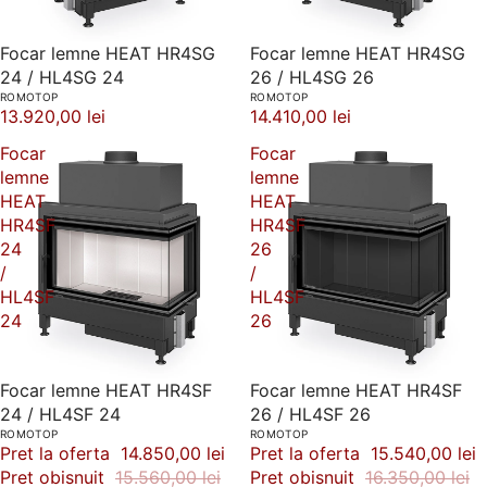
Focar lemne HEAT HR4SG
Focar lemne HEAT HR4SG
24 / HL4SG 24
26 / HL4SG 26
ROMOTOP
ROMOTOP
13.920,00 lei
14.410,00 lei
Focar
Focar
lemne
lemne
HEAT
HEAT
HR4SF
HR4SF
24
26
/
/
HL4SF
HL4SF
24
26
-5%
Focar lemne HEAT HR4SF
-5%
Focar lemne HEAT HR4SF
24 / HL4SF 24
26 / HL4SF 26
ROMOTOP
ROMOTOP
Pret la oferta
14.850,00 lei
Pret la oferta
15.540,00 lei
Pret obisnuit
15.560,00 lei
Pret obisnuit
16.350,00 lei