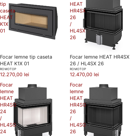
tip
HEAT
caseta
HR4SX
HEAT
26
K1X
/
01
HL4SX
26
Focar lemne tip caseta
Focar lemne HEAT HR4SX
HEAT K1X 01
26 / HL4SX 26
ROMOTOP
ROMOTOP
12.270,00 lei
12.470,00 lei
Focar
Focar
lemne
lemne
HEAT
HEAT
HR4SG
HR4SG
24
26
/
/
HL4SG
HL4SG
24
26