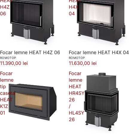
HEAT
HEAT
H4Z
H4X
06
04
Focar lemne HEAT H4Z 06
Focar lemne HEAT H4X 04
ROMOTOP
ROMOTOP
11.390,00 lei
11.630,00 lei
Focar
Focar
lemne
lemne
tip
HEAT
caseta
HR4SY
HEAT
26
K1Z
/
01
HL4SY
26