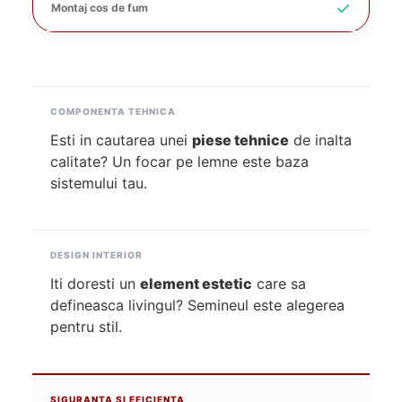
✓
Montaj cos de fum
COMPONENTA TEHNICA
Esti in cautarea unei
piese tehnice
de inalta
calitate? Un focar pe lemne este baza
sistemului tau.
DESIGN INTERIOR
Iti doresti un
element estetic
care sa
defineasca livingul? Semineul este alegerea
pentru stil.
SIGURANTA SI EFICIENTA