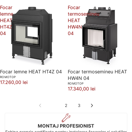
Focar
Focar
lemne
termosemineu
HEAT
HEAT
HT4Z
HW4N
04
04
Focar lemne HEAT HT4Z 04
Focar termosemineu HEAT
ROMOTOP
HW4N 04
17.260,00 lei
ROMOTOP
17.340,00 lei
1
2
3
MONTAJ PROFESIONIST
Echipa proprie certificata pentru instalarea focarelor si solutiilor