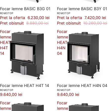
-30%
Focar lemne BASIC B3G 01
-28%
Focar lemne BASIC B3Y 01
ROMOTOP
ROMOTOP
Pret la oferta
6.230,00 lei
Pret la oferta
7.420,00 lei
Pret obisnuit
8.880,00 lei
Pret obisnuit
10.260,00 lei
Focar
Focar
lemne
lemne
HEAT
HEAT
H4T
H4N
14
04
Focar lemne HEAT H4T 14
Focar lemne HEAT H4N 04
ROMOTOP
ROMOTOP
9.640,00 lei
9.640,00 lei
Focar
Focar
lemne
lemne