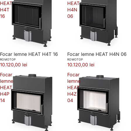
HEAT
HEAT
H4T
H4N
16
06
Focar lemne HEAT H4T 16
Focar lemne HEAT H4N 06
ROMOTOP
ROMOTOP
10.120,00 lei
10.120,00 lei
Focar
Focar
lemne
lemne
HEAT
HEAT
H4P
H4Z
14
04