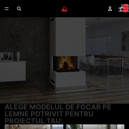
TOTA
ARTICO
IN COS
FOCARE LEMNE – GAMA
COMPLETA PENTRU ORICE
SEMINEU
Focare Romotop certificate — randament 80%+,
garantie 5 ani, montaj autorizat disponibil.
Randament peste 80%
Montaj autorizat
Dealer autorizat
Garantie 5 ani
Romotop
CERE CONSULTANTA GRATUITA
SUNA ACUM
ALEGE MODELUL DE FOCAR PE
LEMNE POTRIVIT PENTRU
PROIECTUL TAU: