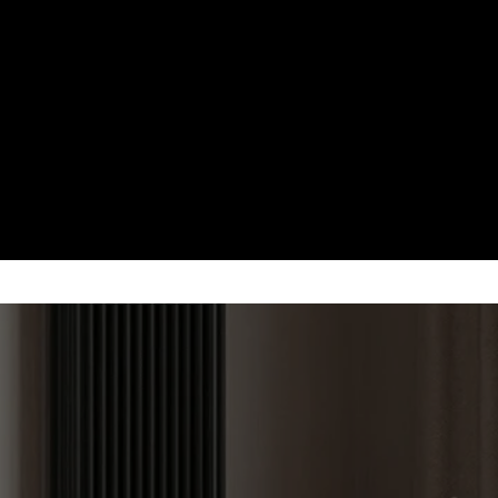
A PE LEMNE
g —
mica
p