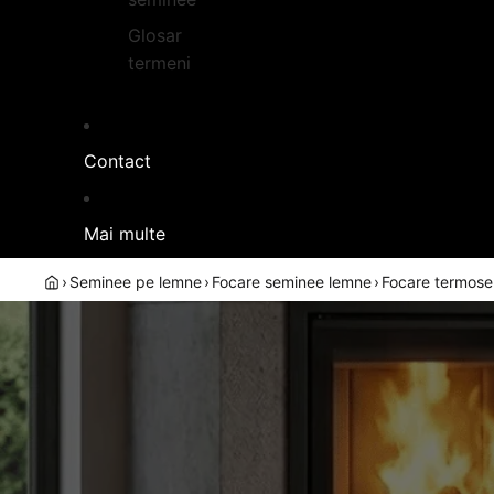
Glosar
termeni
Contact
Mai multe
›
Seminee pe lemne
›
Focare seminee lemne
›
Focare termos
TERMOFOCA
In
ter