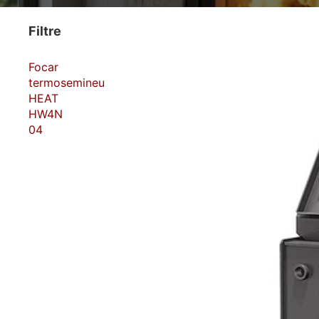
Filtre
Focar
termosemineu
HEAT
HW4N
04