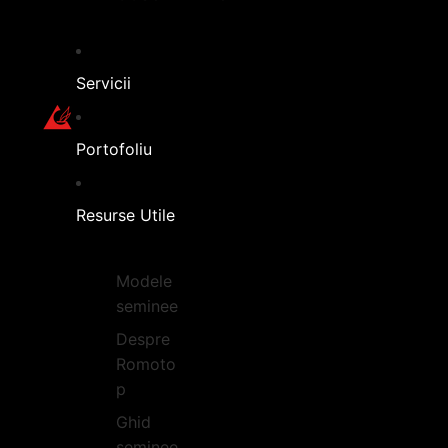
Servicii
Portofoliu
Resurse Utile
Modele
seminee
Despre
Romoto
p
Ghid
seminee