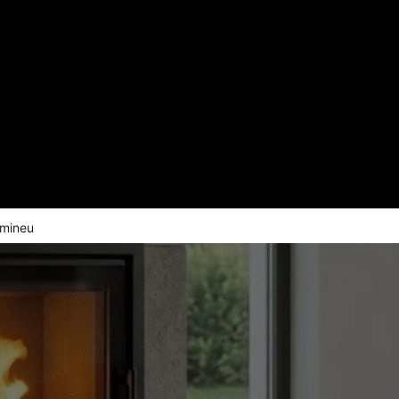
emineu
RE ROMOTOP – INCALZIRE CENTRAL
calzesti intreaga casa pe lemne, cu foc vizibil in livin
mofocarele Romotop se conecteaza la instalatia ter
existenta.
Randament peste 80%
Dealer autorizat Romoto
Montaj autorizat
Garantie 5 ani