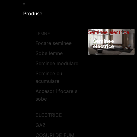
Produse
Seminee electrice
LEMNE
Seminee
Focare seminee
electrice
Sobe lemne
Seminee modulare
Seminee cu
acumulare
Accesorii focare si
sobe
ELECTRICE
GAZ
COSURI DE FUM