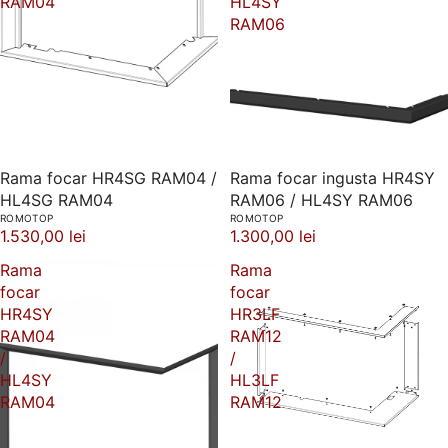
RAM04
HL4SY
RAM06
Rama focar HR4SG RAM04 /
Rama focar ingusta HR4SY
HL4SG RAM04
RAM06 / HL4SY RAM06
ROMOTOP
ROMOTOP
1.530,00 lei
1.300,00 lei
Rama
Rama
focar
focar
HR4SY
HR3LF
RAM04
RAM12
/
/
HL4SY
HL3LF
RAM04
RAM12