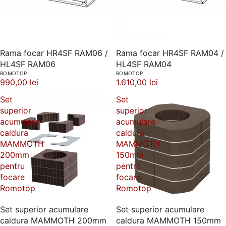
Rama focar HR4SF RAM06 /
Rama focar HR4SF RAM04 /
HL4SF RAM06
HL4SF RAM04
ROMOTOP
ROMOTOP
990,00 lei
1.610,00 lei
Set
Set
superior
superior
acumulare
acumulare
caldura
caldura
MAMMOTH
MAMMOTH
200mm
150mm
pentru
pentru
focare
focare
Romotop
Romotop
Set superior acumulare
Set superior acumulare
caldura MAMMOTH 200mm
caldura MAMMOTH 150mm