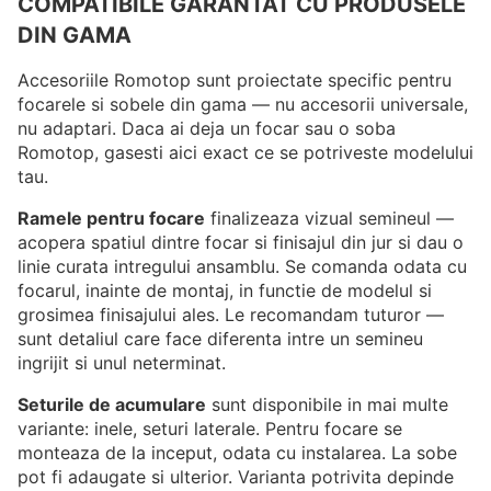
COMPATIBILE GARANTAT CU PRODUSELE
DIN GAMA
Accesoriile Romotop sunt proiectate specific pentru
focarele si sobele din gama — nu accesorii universale,
nu adaptari. Daca ai deja un focar sau o soba
Romotop, gasesti aici exact ce se potriveste modelului
tau.
Ramele pentru focare
finalizeaza vizual semineul —
acopera spatiul dintre focar si finisajul din jur si dau o
linie curata intregului ansamblu. Se comanda odata cu
focarul, inainte de montaj, in functie de modelul si
grosimea finisajului ales. Le recomandam tuturor —
sunt detaliul care face diferenta intre un semineu
ingrijit si unul neterminat.
Seturile de acumulare
sunt disponibile in mai multe
variante: inele, seturi laterale. Pentru focare se
monteaza de la inceput, odata cu instalarea. La sobe
pot fi adaugate si ulterior. Varianta potrivita depinde