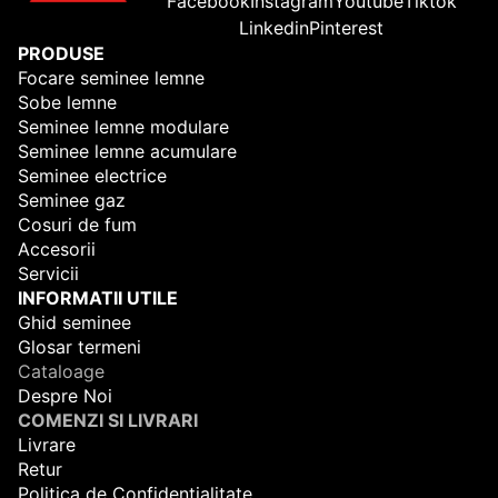
Facebook
Instagram
Youtube
Tiktok
Linkedin
Pinterest
PRODUSE
Focare seminee lemne
Sobe lemne
Seminee lemne modulare
Seminee lemne acumulare
Seminee electrice
Seminee gaz
Cosuri de fum
Accesorii
Servicii
INFORMATII UTILE
Ghid seminee
Glosar termeni
Cataloage
Despre Noi
COMENZI SI LIVRARI
Livrare
Retur
Politica de Confidentialitate