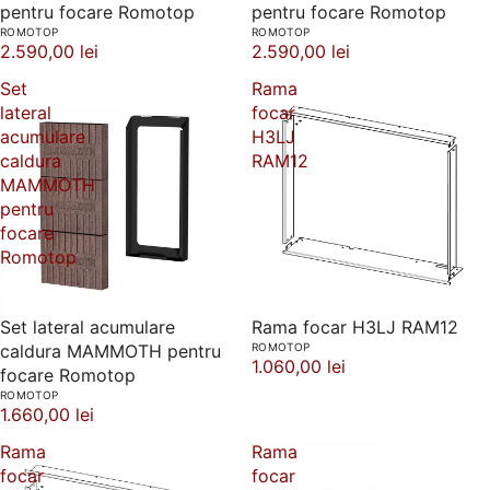
pentru focare Romotop
pentru focare Romotop
ROMOTOP
ROMOTOP
2.590,00 lei
2.590,00 lei
Set
Rama
lateral
focar
acumulare
H3LJ
caldura
RAM12
MAMMOTH
pentru
focare
Romotop
Set lateral acumulare
Rama focar H3LJ RAM12
caldura MAMMOTH pentru
ROMOTOP
1.060,00 lei
focare Romotop
ROMOTOP
1.660,00 lei
Rama
Rama
focar
focar