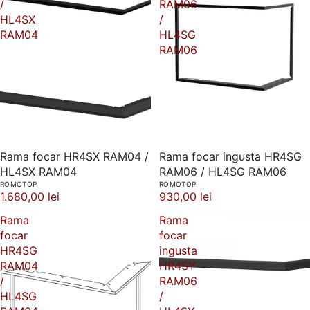
/
RAM06
HL4SX
/
RAM04
HL4SG
RAM06
Rama focar HR4SX RAM04 /
Rama focar ingusta HR4SG
HL4SX RAM04
RAM06 / HL4SG RAM06
ROMOTOP
ROMOTOP
1.680,00 lei
930,00 lei
Rama
Rama
focar
focar
HR4SG
ingusta
RAM04
HR4SY
/
RAM06
HL4SG
/