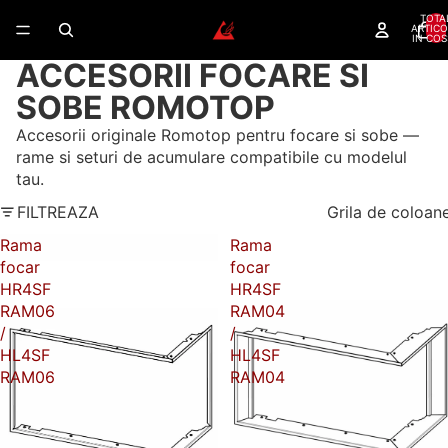
TOTA
ARTICO
IN COS
ACCESORII FOCARE SI
SOBE ROMOTOP
Accesorii originale Romotop pentru focare si sobe —
rame si seturi de acumulare compatibile cu modelul
tau.
FILTREAZA
Grila de coloan
Rama
Rama
focar
focar
HR4SF
HR4SF
RAM06
RAM04
/
/
HL4SF
HL4SF
RAM06
RAM04