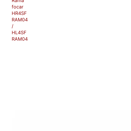
Rama
focar
HR4SF
RAM04
/
HL4SF
RAM04