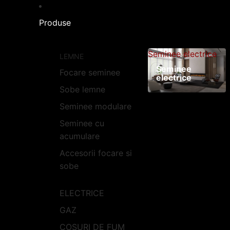
Produse
Seminee electrice
LEMNE
Seminee
Focare seminee
electrice
Sobe lemne
Seminee modulare
Seminee cu
acumulare
Accesorii focare si
sobe
ELECTRICE
GAZ
COSURI DE FUM