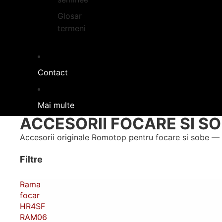
Glosar
termeni
Contact
Mai multe
ACCESORII FOCARE SI S
Accesorii originale Romotop pentru focare si sobe — 
Filtre
Rama
focar
HR4SF
RAM06