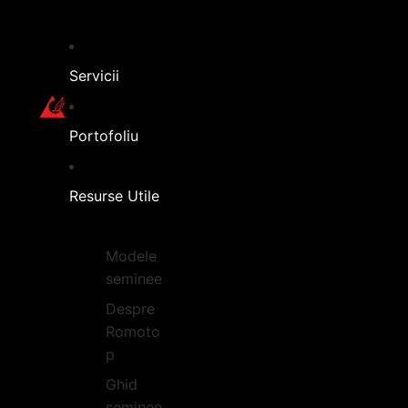
Servicii
Portofoliu
Resurse Utile
Modele
seminee
Despre
Romoto
p
Ghid
seminee