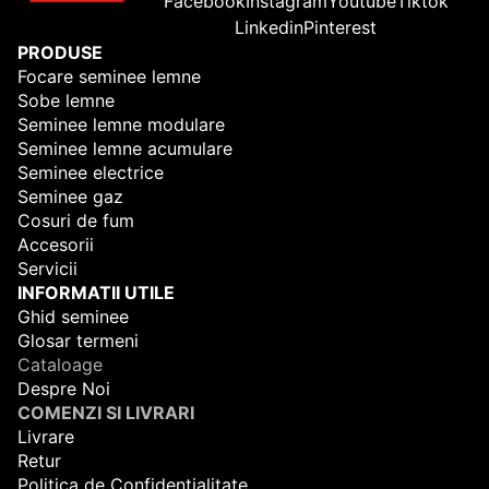
Facebook
Instagram
Youtube
Tiktok
Linkedin
Pinterest
PRODUSE
Focare seminee lemne
Sobe lemne
Seminee lemne modulare
Seminee lemne acumulare
Seminee electrice
Seminee gaz
Cosuri de fum
Accesorii
Servicii
INFORMATII UTILE
Ghid seminee
Glosar termeni
Cataloage
Despre Noi
COMENZI SI LIVRARI
Livrare
Retur
Politica de Confidentialitate