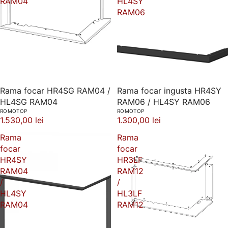
RAM04
HL4SY
RAM06
Rama focar HR4SG RAM04 /
Rama focar ingusta HR4SY
HL4SG RAM04
RAM06 / HL4SY RAM06
ROMOTOP
ROMOTOP
1.530,00 lei
1.300,00 lei
Rama
Rama
focar
focar
HR4SY
HR3LF
RAM04
RAM12
/
/
HL4SY
HL3LF
RAM04
RAM12