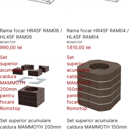
Rama focar HR4SF RAM06 /
Rama focar HR4SF RAM04 /
HL4SF RAM06
HL4SF RAM04
ROMOTOP
ROMOTOP
990,00 lei
1.610,00 lei
Set
Set
superior
superior
acumulare
acumulare
caldura
caldura
MAMMOTH
MAMMOTH
200mm
150mm
pentru
pentru
focare
focare
Romotop
Romotop
Set superior acumulare
Set superior acumulare
caldura MAMMOTH 200mm
caldura MAMMOTH 150mm