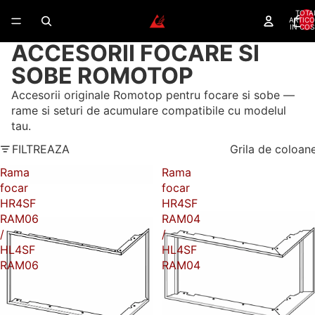
TOTA
ARTICO
IN COS
ACCESORII FOCARE SI
SOBE ROMOTOP
Accesorii originale Romotop pentru focare si sobe —
rame si seturi de acumulare compatibile cu modelul
tau.
FILTREAZA
Grila de coloan
Rama
Rama
focar
focar
HR4SF
HR4SF
RAM06
RAM04
/
/
HL4SF
HL4SF
RAM06
RAM04