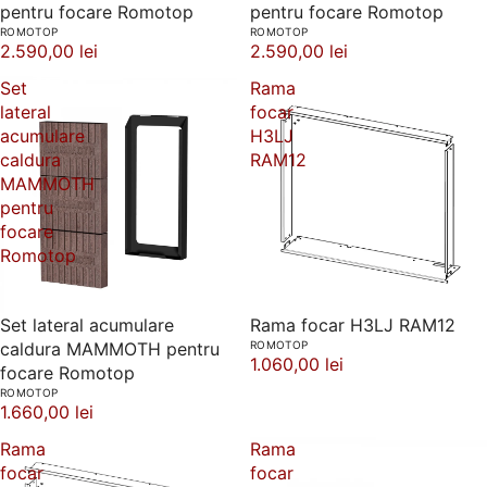
pentru focare Romotop
pentru focare Romotop
ROMOTOP
ROMOTOP
2.590,00 lei
2.590,00 lei
Set
Rama
lateral
focar
acumulare
H3LJ
caldura
RAM12
MAMMOTH
pentru
focare
Romotop
Set lateral acumulare
Rama focar H3LJ RAM12
caldura MAMMOTH pentru
ROMOTOP
1.060,00 lei
focare Romotop
ROMOTOP
1.660,00 lei
Rama
Rama
focar
focar