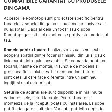
COMPATIBILE GARANTAT CU PRODUSELE
DIN GAMA
Accesoriile Romotop sunt proiectate specific pentru
focarele si sobele din gama — nu accesorii universale,
nu adaptari. Daca ai deja un focar sau o soba
Romotop, gasesti aici exact ce se potriveste modelului
tau.
Ramele pentru focare
finalizeaza vizual semineul —
acopera spatiul dintre focar si finisajul din jur si dau o
linie curata intregului ansamblu. Se comanda odata cu
focarul, inainte de montaj, in functie de modelul si
grosimea finisajului ales. Le recomandam tuturor —
sunt detaliul care face diferenta intre un semineu
ingrijit si unul neterminat.
Seturile de acumulare
sunt disponibile in mai multe
variante: inele, seturi laterale. Pentru focare se
monteaza de la inceput, odata cu instalarea. La sobe
pot fi adaugate si ulterior. Varianta potrivita depinde