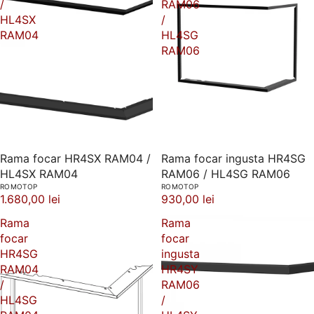
/
RAM06
HL4SX
/
RAM04
HL4SG
RAM06
Rama focar HR4SX RAM04 /
Rama focar ingusta HR4SG
HL4SX RAM04
RAM06 / HL4SG RAM06
ROMOTOP
ROMOTOP
1.680,00 lei
930,00 lei
Rama
Rama
focar
focar
HR4SG
ingusta
RAM04
HR4SY
/
RAM06
HL4SG
/