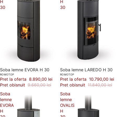
H
H
30
30
-8%
Soba lemne EVORA H 30
-9%
Soba lemne LAREDO H 30
ROMOTOP
ROMOTOP
Pret la oferta
8.890,00 lei
Pret la oferta
10.790,00 lei
Pret obisnuit
9.660,00 lei
Pret obisnuit
11.840,00 lei
Soba
Soba
lemne
lemne
EVORA
OVALIS
H
H
20
30