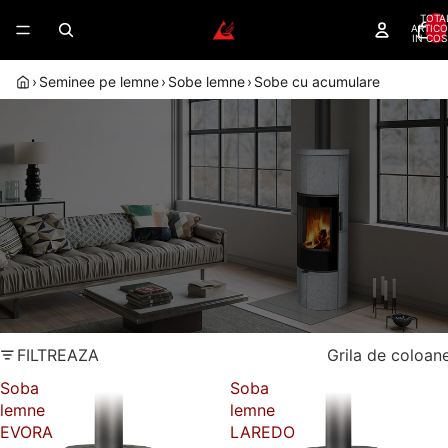
TOTA
ARTICO
IN COS
›
Seminee pe lemne
›
Sobe lemne
›
Sobe cu acumulare
SOBE CU ACUMULARE DE CALDURA
— INCALZIRE CONTINUA CU MAI
PUTINE ALIMENTARI
Soba cu acumulare de caldura stocheaza caldura si o
elibereaza treptat, ore dupa stingerea focului.
Dealer autorizat
Randament peste 80%
Romotop
Montaj autorizat
Garantie 5 ani
FILTREAZA
Grila de coloan
Soba
Soba
lemne
lemne
EVORA
LAREDO