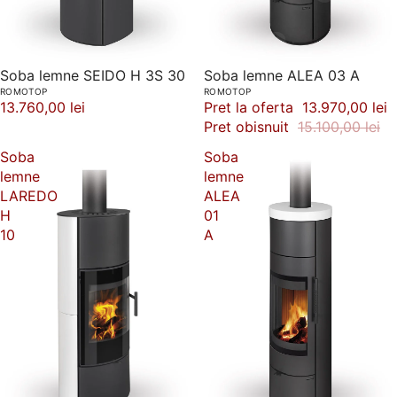
Soba lemne SEIDO H 3S 30
-7%
Soba lemne ALEA 03 A
ROMOTOP
ROMOTOP
13.760,00 lei
Pret la oferta
13.970,00 lei
Pret obisnuit
15.100,00 lei
Soba
Soba
lemne
lemne
LAREDO
ALEA
H
01
10
A