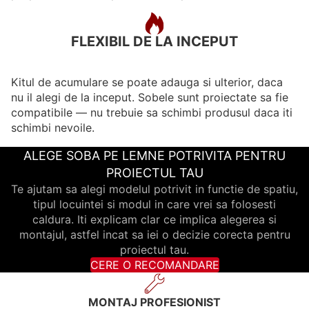
FLEXIBIL DE LA INCEPUT
Kitul de acumulare se poate adauga si ulterior, daca
nu il alegi de la inceput. Sobele sunt proiectate sa fie
compatibile — nu trebuie sa schimbi produsul daca iti
schimbi nevoile.
ALEGE SOBA PE LEMNE POTRIVITA PENTRU
PROIECTUL TAU
Te ajutam sa alegi modelul potrivit in functie de spatiu,
tipul locuintei si modul in care vrei sa folosesti
caldura. Iti explicam clar ce implica alegerea si
montajul, astfel incat sa iei o decizie corecta pentru
proiectul tau.
CERE O RECOMANDARE
MONTAJ PROFESIONIST