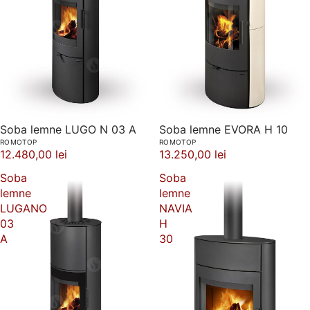
Soba lemne EVORA H 10
Soba lemne LUGO N 03 A
ROMOTOP
ROMOTOP
13.250,00 lei
12.480,00 lei
Soba
Soba
lemne
lemne
LUGANO
NAVIA
03
H
A
30