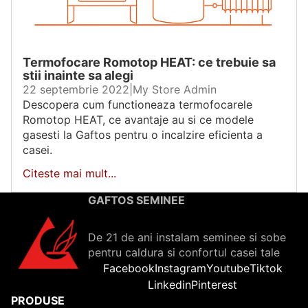
Termofocare Romotop HEAT: ce trebuie sa
stii inainte sa alegi
22 septembrie 2022
|
My Store Admin
Descopera cum functioneaza termofocarele
Romotop HEAT, ce avantaje au si ce modele
gasesti la Gaftos pentru o incalzire eficienta a
casei.
Citeste mai mult...
GAFTOS SEMINEE
De 21 de ani instalam seminee si sobe
pentru caldura si confortul casei tale
Facebook
Instagram
Youtube
Tiktok
Linkedin
Pinterest
PRODUSE