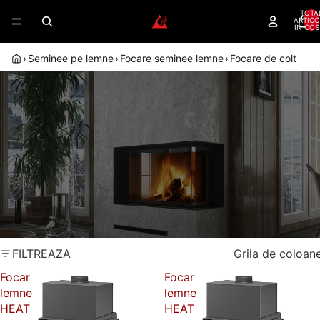
TOTA
ARTICO
IN COS
›
Seminee pe lemne
›
Focare seminee lemne
›
Focare de colt
FOCARE DE COLT – VIZIBILITATE PE
DOUA LATURI PENTRU ORICE
SEMINEU
Focare Romotop de colt — geam pe doua laturi,
flacara vizibila din doua directii, garantie 5 ani.
Dealer autorizat
Randament peste 80%
Romotop
Montaj autorizat
Garantie 5 ani
FILTREAZA
Grila de coloan
Focar
Focar
lemne
lemne
HEAT
HEAT