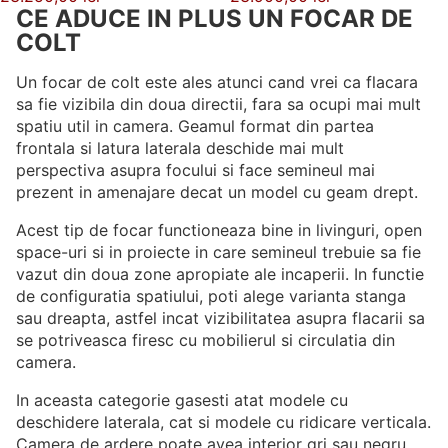
CE ADUCE IN PLUS UN FOCAR DE
COLT
Un focar de colt este ales atunci cand vrei ca flacara
sa fie vizibila din doua directii, fara sa ocupi mai mult
spatiu util in camera. Geamul format din partea
frontala si latura laterala deschide mai mult
perspectiva asupra focului si face semineul mai
prezent in amenajare decat un model cu geam drept.
Acest tip de focar functioneaza bine in livinguri, open
space-uri si in proiecte in care semineul trebuie sa fie
vazut din doua zone apropiate ale incaperii. In functie
de configuratia spatiului, poti alege varianta stanga
sau dreapta, astfel incat vizibilitatea asupra flacarii sa
se potriveasca firesc cu mobilierul si circulatia din
camera.
In aceasta categorie gasesti atat modele cu
deschidere laterala, cat si modele cu ridicare verticala.
Camera de ardere poate avea interior gri sau negru,