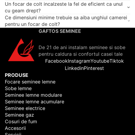
Un focar de colt incalzeste la fel de eficient ca unul
cu geam drept?
Ce dimensiuni minime trebuie sa aiba unghiul camerei
pentru un focar de colt?
GAFTOS SEMINEE
De 21 de ani instalam seminee si sobe
pentru caldura si confortul casei tale
Facebook
Instagram
Youtube
Tiktok
Linkedin
Pinterest
PRODUSE
Focare seminee lemne
Sobe lemne
Seminee lemne modulare
Seminee lemne acumulare
Seminee electrice
Seminee gaz
Cosuri de fum
Accesorii
Servicii