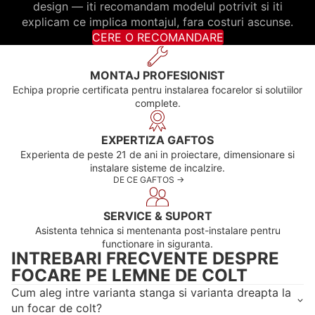
design — iti recomandam modelul potrivit si iti
explicam ce implica montajul, fara costuri ascunse.
CERE O RECOMANDARE
MONTAJ PROFESIONIST
Echipa proprie certificata pentru instalarea focarelor si solutiilor
complete.
EXPERTIZA GAFTOS
Experienta de peste 21 de ani in proiectare, dimensionare si
instalare sisteme de incalzire.
DE CE GAFTOS ->
SERVICE & SUPORT
Asistenta tehnica si mentenanta post-instalare pentru
functionare in siguranta.
INTREBARI FRECVENTE DESPRE
FOCARE PE LEMNE DE COLT
Cum aleg intre varianta stanga si varianta dreapta la
un focar de colt?