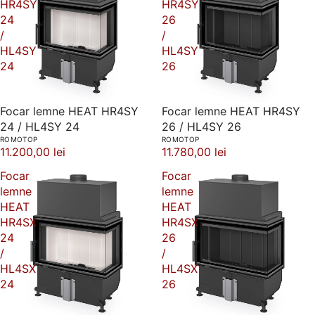
HR4SY
HR4SY
24
26
/
/
HL4SY
HL4SY
24
26
Focar lemne HEAT HR4SY
Focar lemne HEAT HR4SY
24 / HL4SY 24
26 / HL4SY 26
ROMOTOP
ROMOTOP
11.200,00 lei
11.780,00 lei
Focar
Focar
lemne
lemne
HEAT
HEAT
HR4SX
HR4SX
24
26
/
/
HL4SX
HL4SX
24
26