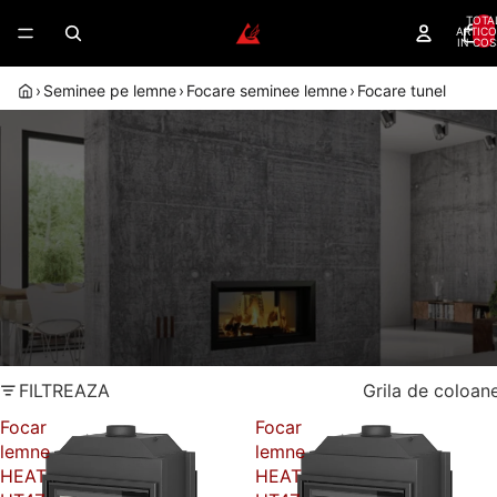
TOTA
ARTICO
IN COS
›
Seminee pe lemne
›
Focare seminee lemne
›
Focare tunel
FOCARE SEMINEU TUNEL - FOC
VIZIBIL DIN AMBELE INCAPERI
Focarele tunel leaga vizual doua zone ale casei prin
flacara vizibila din ambele parti si devin un punct clar
de interes in amenajare.
Dealer autorizat
Randament peste 80%
Romotop
Montaj autorizat
Garantie 5 ani
FILTREAZA
Grila de coloan
Focar
Focar
lemne
lemne
HEAT
HEAT