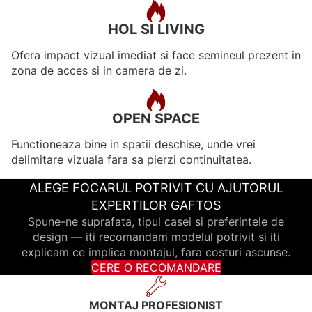
HOL SI LIVING
Ofera impact vizual imediat si face semineul prezent in
zona de acces si in camera de zi.
OPEN SPACE
Functioneaza bine in spatii deschise, unde vrei
delimitare vizuala fara sa pierzi continuitatea.
ALEGE FOCARUL POTRIVIT CU AJUTORUL
EXPERTILOR GAFTOS
Spune-ne suprafata, tipul casei si preferintele de
design — iti recomandam modelul potrivit si iti
explicam ce implica montajul, fara costuri ascunse.
CERE O RECOMANDARE
MONTAJ PROFESIONIST