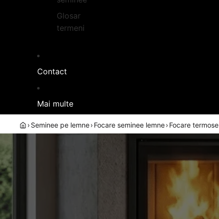
Glosar
termeni
Contact
Mai multe
›
Seminee pe lemne
›
Focare seminee lemne
›
Focare termos
TERMOFOCA
In
ter