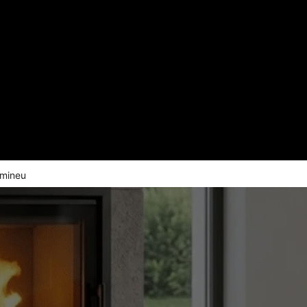
emineu
RE ROMOTOP – INCALZIRE CENTRAL
calzesti intreaga casa pe lemne, cu foc vizibil in livin
mofocarele Romotop se conecteaza la instalatia ter
existenta.
Randament peste 80%
Dealer autorizat Romoto
Montaj autorizat
Garantie 5 ani