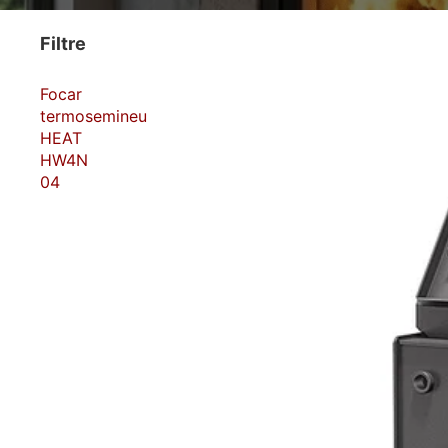
Filtre
Focar
termosemineu
HEAT
HW4N
04