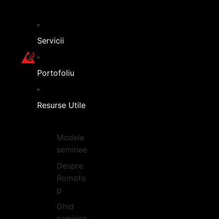
Servicii
Portofoliu
Resurse Utile
Modele
seminee
Despre
Romoto
p
Ghid
seminee