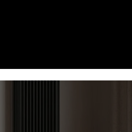
A PE LEMNE
g —
mica
p