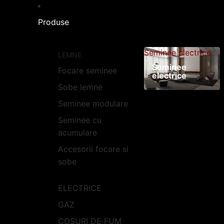
Produse
Seminee electrice
LEMNE
Seminee
Focare seminee
electrice
Sobe lemne
Seminee modulare
Seminee cu
acumulare
Accesorii focare si
sobe
ELECTRICE
GAZ
COSURI DE FUM