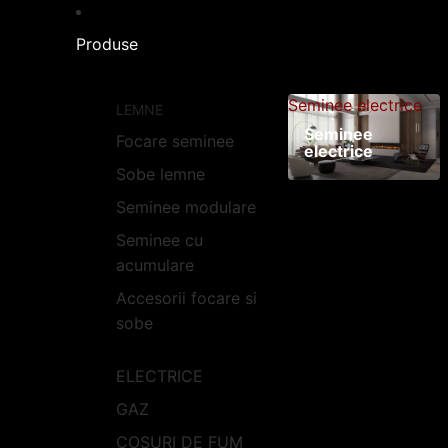
Produse
Seminee electrice
LEMNE
Seminee
Focare seminee
electrice
Sobe lemne
Seminee modulare
Seminee cu
acumulare
Accesorii focare si
sobe
ELECTRICE
GAZ
COSURI DE FUM