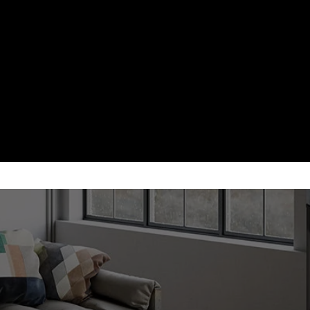
MULARE DE CALDURA — INCALZIRE
MAI PUTINE ALIMENTARI
cu acumulare de caldura stocheaza caldura si o elib
treptat, ore dupa stingerea focului.
Randament peste 80%
Dealer autorizat Romoto
Montaj autorizat
Garantie 5 ani