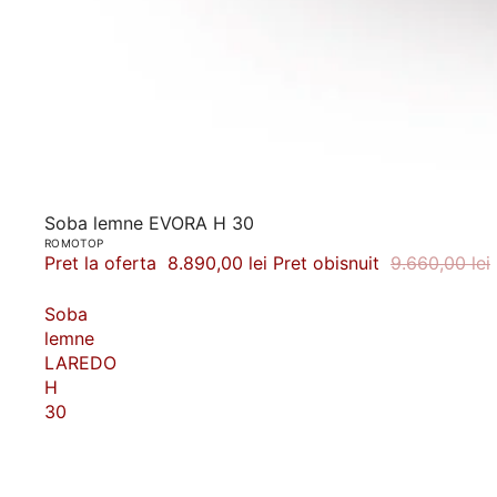
-8%
Soba lemne EVORA H 30
ROMOTOP
Pret la oferta
8.890,00 lei
Pret obisnuit
9.660,00 lei
Soba
lemne
LAREDO
H
30