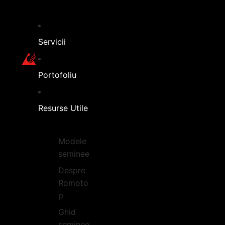
Servicii
Portofoliu
Resurse Utile
Modele
seminee
Despre
Romoto
p
Ghid
seminee