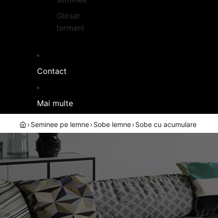
Glosar
termeni
Contact
Mai multe
›
Seminee pe lemne
›
Sobe lemne
›
Sobe cu acumulare
SOBE CU ACU
Soba 