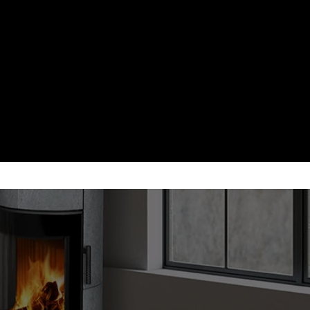
 CONTINUA CU
ereaza
p