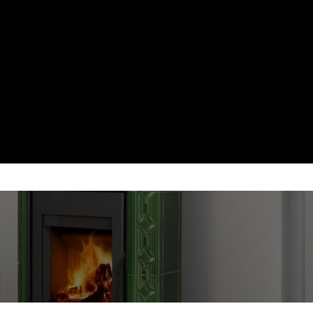
evine
p