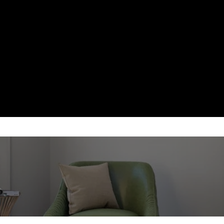
SOBE CERAMICE PE LEMNE
mica lucrata manual, gama larga de culori — soba d
element de design in orice interior.
Randament peste 80%
Dealer autorizat Romoto
Montaj autorizat
Garantie 5 ani