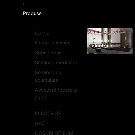
Produse
Seminee electrice
LEMNE
Seminee
Focare seminee
electrice
Sobe lemne
Seminee modulare
Seminee cu
acumulare
Accesorii focare si
sobe
ELECTRICE
GAZ
COSURI DE FUM