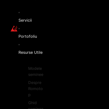
Servicii
Portofoliu
Resurse Utile
Modele
seminee
Despre
Romoto
p
Ghid
seminee