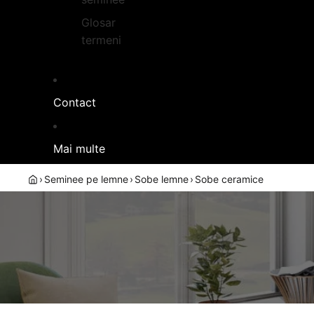
Glosar
termeni
Contact
Mai multe
›
Seminee pe lemne
›
Sobe lemne
›
Sobe ceramice
Cera