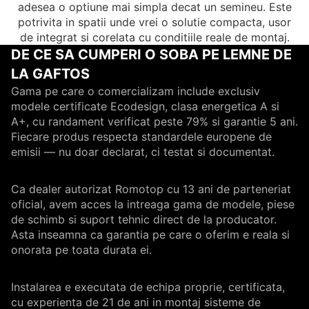
adesea o optiune mai simpla decat un semineu. Este
potrivita in spatii unde vrei o solutie compacta, usor
de integrat si corelata cu conditiile reale de montaj.
DE CE SA CUMPERI O SOBA PE LEMNE DE
LA GAFTOS
Gama pe care o comercializam include exclusiv
modele certificate Ecodesign, clasa energetica A si
A+, cu randament verificat peste 79% si garantie 5 ani.
Fiecare produs respecta standardele europene de
emisii — nu doar declarat, ci testat si documentat.
Ca dealer autorizat Romotop cu 13 ani de parteneriat
oficial, avem acces la intreaga gama de modele, piese
de schimb si suport tehnic direct de la producator.
Asta inseamna ca garantia pe care o oferim e reala si
onorata pe toata durata ei.
Instalarea e executata de echipa proprie, certificata,
cu experienta de 21 de ani in montaj sisteme de