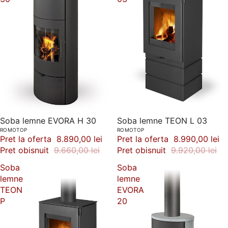
-8%
Soba lemne EVORA H 30
-9%
Soba lemne TEON L 03
ROMOTOP
ROMOTOP
Pret la oferta
8.890,00 lei
Pret la oferta
8.990,00 lei
Pret obisnuit
9.660,00 lei
Pret obisnuit
9.920,00 lei
Soba
Soba
lemne
lemne
TEON
EVORA
P
20