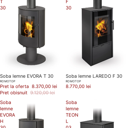
T
F
30
30
-8%
Soba lemne EVORA T 30
Soba lemne LAREDO F 30
ROMOTOP
ROMOTOP
Pret la oferta
8.370,00 lei
8.770,00 lei
Pret obisnuit
9.120,00 lei
Soba
Soba
lemne
lemne
EVORA
TEON
H
L
30
03