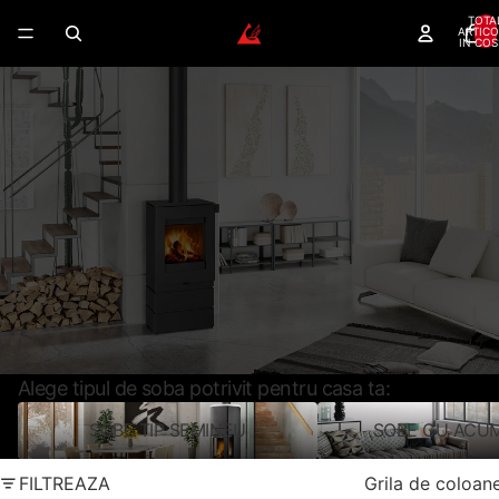
TOTA
ARTICO
IN COS
SOBE PE LEMNE –
DESIGN MODERN SI EFICIENTA
TERMICA CERTIFICATA
Modele certificate Ecodesign, clasa A si A+, cu
finisaje din ceramica, piatra naturala sau otel.
Randament peste 80%
Montaj rapid si curat
Partener Oficial Romotop
Livrare nationala
CERE CONSULTANTA GRATUITA
SUNA ACUM
Alege tipul de soba potrivit pentru casa ta:
SOBE TIP SEMINEU
SOBE CU ACU
SOBE TIP SEMINEU
SOBE CU ACUM
FILTREAZA
Grila de coloan