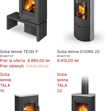
Soba lemne EVORA 20
-9%
Soba lemne TEON P
ROMOTOP
ROMOTOP
9.410,00 lei
Pret la oferta
8.990,00 lei
Pret obisnuit
9.920,00 lei
Soba
Soba
lemne
lemne
TALA
TALA
10
20