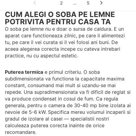
1
2
…
5
CUM ALEGI O SOBA PE LEMNE
POTRIVITA PENTRU CASA TA
O soba pe lemne nu e doar o sursa de caldura. E un
aparat care functioneaza zilnic, pe care il alimentezi
tu, pe care il vei curata si il vei folosi ani buni. De
aceea alegerea corecta incepe cu cateva intrebari
practice, nu cu aspectul estetic.
Puterea termica
e primul criteriu. O soba
subdimensionata va functiona la capacitate maxima
constant, consumand mai mult si uzandu-se mai
repede. Una supradimensionata va fi dificil de reglat si
va produce condensat in cosul de fum. Ca regula
generala, pentru o camera de 30-40 mp bine izolata ai
nevoie de 5-6 kW. Specifica mereu volumul incaperii si
gradul de izolare al casei — specialistii nostri
calculeaza puterea corecta inainte de orice
recomandare.