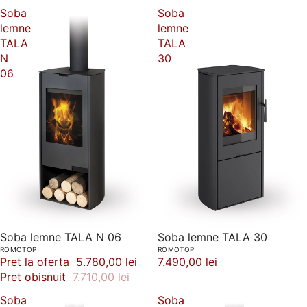
Soba
Soba
lemne
lemne
TALA
TALA
N
30
06
-25%
Soba lemne TALA N 06
Soba lemne TALA 30
ROMOTOP
ROMOTOP
Pret la oferta
5.780,00 lei
7.490,00 lei
Pret obisnuit
7.710,00 lei
Soba
Soba