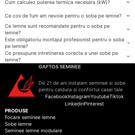
Cum calculez puterea termica necesara (kW)?
Ce cos de fum am nevoie pentru o soba pe lemne?
Ce lemne sunt recomandate pentru o soba pe
lemne?
Este obligatoriu montajul profesionist pentru o soba
pe lemne?
Ce presupune intretinerea corecta a unei sobe pe
lemne?
GAFTOS SEMINEE
De 21 de ani instalam seminee si sobe
pentru caldura si confortul casei tale
Facebook
Instagram
Youtube
Tiktok
Linkedin
Pinterest
PRODUSE
Focare seminee lemne
Sobe lemne
Seminee lemne modulare