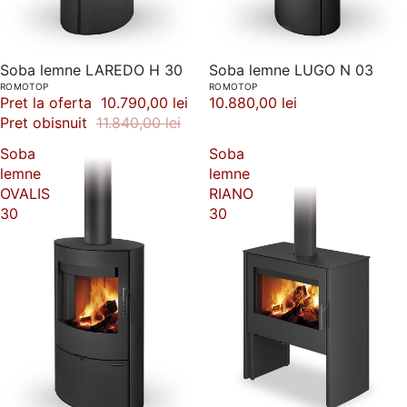
-9%
Soba lemne LAREDO H 30
Soba lemne LUGO N 03
ROMOTOP
ROMOTOP
Pret la oferta
10.790,00 lei
10.880,00 lei
Pret obisnuit
11.840,00 lei
Soba
Soba
lemne
lemne
OVALIS
RIANO
30
30