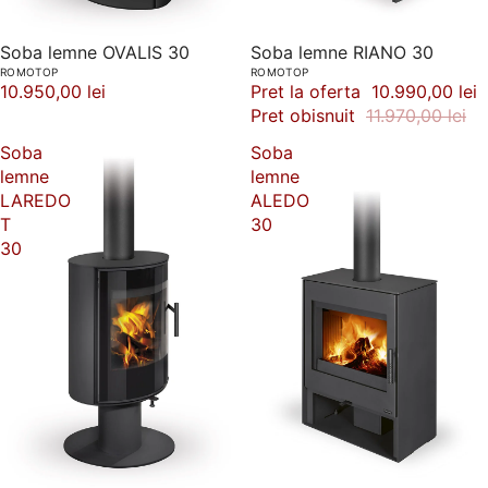
Soba lemne OVALIS 30
-8%
Soba lemne RIANO 30
ROMOTOP
ROMOTOP
10.950,00 lei
Pret la oferta
10.990,00 lei
Pret obisnuit
11.970,00 lei
Soba
Soba
lemne
lemne
LAREDO
ALEDO
T
30
30