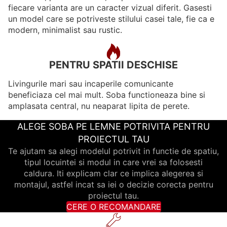
fiecare varianta are un caracter vizual diferit. Gasesti
un model care se potriveste stilului casei tale, fie ca e
modern, minimalist sau rustic.
PENTRU SPATII DESCHISE
Livingurile mari sau incaperile comunicante
beneficiaza cel mai mult. Soba functioneaza bine si
amplasata central, nu neaparat lipita de perete.
ALEGE SOBA PE LEMNE POTRIVITA PENTRU
PROIECTUL TAU
Te ajutam sa alegi modelul potrivit in functie de spatiu,
tipul locuintei si modul in care vrei sa folosesti
caldura. Iti explicam clar ce implica alegerea si
montajul, astfel incat sa iei o decizie corecta pentru
proiectul tau.
CERE O RECOMANDARE