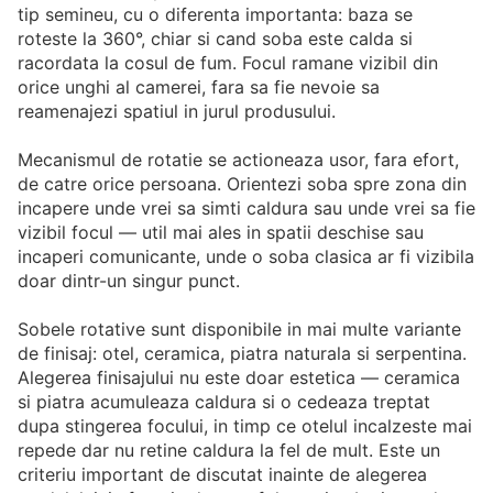
tip semineu, cu o diferenta importanta: baza se
roteste la 360°, chiar si cand soba este calda si
racordata la cosul de fum. Focul ramane vizibil din
orice unghi al camerei, fara sa fie nevoie sa
reamenajezi spatiul in jurul produsului.
Mecanismul de rotatie se actioneaza usor, fara efort,
de catre orice persoana. Orientezi soba spre zona din
incapere unde vrei sa simti caldura sau unde vrei sa fie
vizibil focul — util mai ales in spatii deschise sau
incaperi comunicante, unde o soba clasica ar fi vizibila
doar dintr-un singur punct.
Sobele rotative sunt disponibile in mai multe variante
de finisaj: otel, ceramica, piatra naturala si serpentina.
Alegerea finisajului nu este doar estetica — ceramica
si piatra acumuleaza caldura si o cedeaza treptat
dupa stingerea focului, in timp ce otelul incalzeste mai
repede dar nu retine caldura la fel de mult. Este un
criteriu important de discutat inainte de alegerea