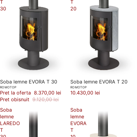
T
T
30
20
-8%
Soba lemne EVORA T 30
Soba lemne EVORA T 20
ROMOTOP
ROMOTOP
Pret la oferta
8.370,00 lei
10.430,00 lei
Pret obisnuit
9.120,00 lei
Soba
Soba
lemne
lemne
LAREDO
EVORA
T
T
30
10