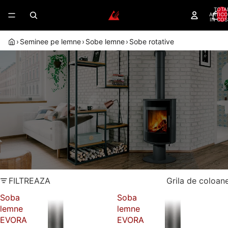
TOTA
ARTICO
IN COS
›
Seminee pe lemne
›
Sobe lemne
›
Sobe rotative
SOBE ROTATIVE PE LEMNE — FOC
VIZIBIL DIN ORICE UNGHI AL
INCAPERII
Soba rotativa pe lemne cu mecanism 360°, design
modern si garantie 5 ani.
Dealer autorizat
Randament peste 80%
Romotop
Montaj autorizat
Garantie 5 ani
FILTREAZA
Grila de coloan
Soba
Soba
lemne
lemne
EVORA
EVORA