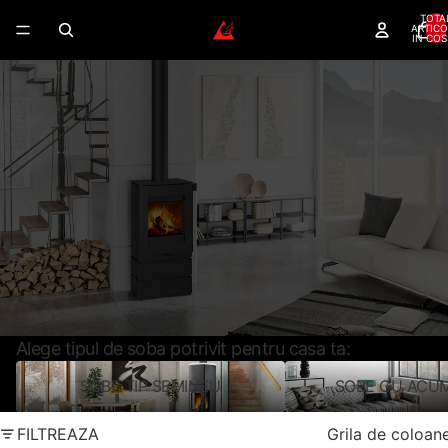
TOTA
ARTICO
IN COS
SOBE PE LEMNE –
DESIGN MODERN SI EFICIENTA
TERMICA CERTIFICATA
Modele certificate Ecodesign, clasa A si A+, cu
finisaje din ceramica, piatra naturala sau otel.
Randament peste 80%
Montaj rapid si curat
Partener Oficial Romotop
Livrare nationala
CERE CONSULTANTA GRATUITA
SUNA ACUM
Alege tipul de soba potrivit pentru casa ta:
SOBE TIP SEMINEU
SOBE CU ACU
SOBE TIP SEMINEU
SOBE CU ACUM
FILTREAZA
Grila de coloan