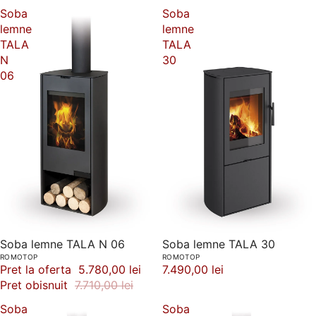
Soba
Soba
lemne
lemne
TALA
TALA
N
30
06
-25%
Soba lemne TALA N 06
Soba lemne TALA 30
ROMOTOP
ROMOTOP
Pret la oferta
5.780,00 lei
7.490,00 lei
Pret obisnuit
7.710,00 lei
Soba
Soba