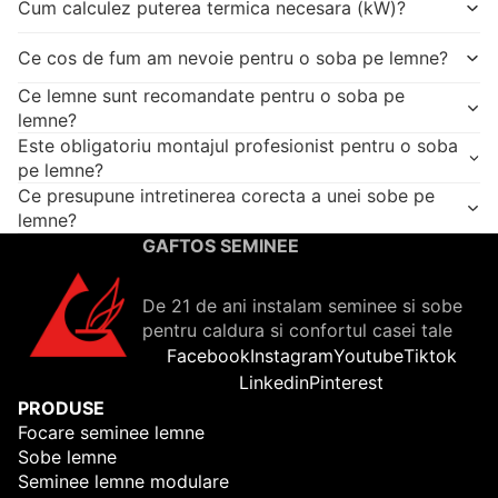
Cum calculez puterea termica necesara (kW)?
Ce cos de fum am nevoie pentru o soba pe lemne?
Ce lemne sunt recomandate pentru o soba pe
lemne?
Este obligatoriu montajul profesionist pentru o soba
pe lemne?
Ce presupune intretinerea corecta a unei sobe pe
lemne?
GAFTOS SEMINEE
De 21 de ani instalam seminee si sobe
pentru caldura si confortul casei tale
Facebook
Instagram
Youtube
Tiktok
Linkedin
Pinterest
PRODUSE
Focare seminee lemne
Sobe lemne
Seminee lemne modulare