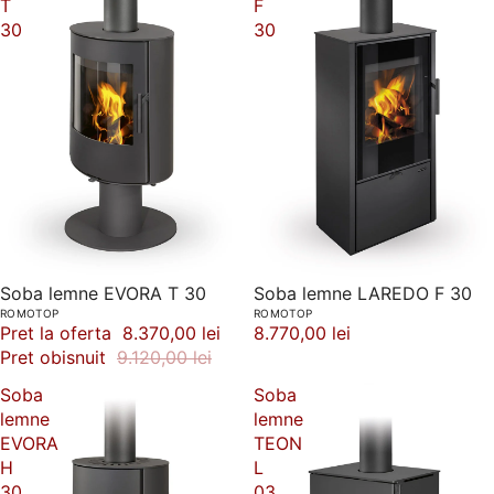
T
F
30
30
-8%
Soba lemne EVORA T 30
Soba lemne LAREDO F 30
ROMOTOP
ROMOTOP
Pret la oferta
8.370,00 lei
8.770,00 lei
Pret obisnuit
9.120,00 lei
Soba
Soba
lemne
lemne
EVORA
TEON
H
L
30
03