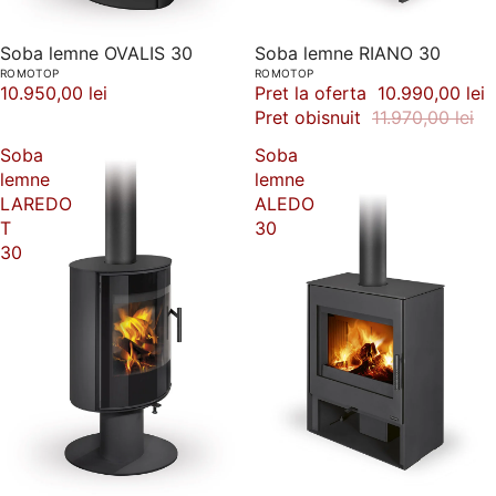
Soba lemne OVALIS 30
-8%
Soba lemne RIANO 30
ROMOTOP
ROMOTOP
10.950,00 lei
Pret la oferta
10.990,00 lei
Pret obisnuit
11.970,00 lei
Soba
Soba
lemne
lemne
LAREDO
ALEDO
T
30
30