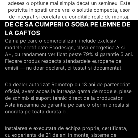
adesea o optiune mai simpla decat un semineu. Este
potrivita in spatii unde vrei o solutie compacta, usor
de integrat si corelata cu conditiile reale de montaj.
DE CE SA CUMPERI O SOBA PE LEMNE DE
LA GAFTOS
Gama pe care o comercializam include exclusiv
modele certificate Ecodesign, clasa energetica A si
A+, cu randament verificat peste 79% si garantie 5 ani.
Fiecare produs respecta standardele europene de
emisii — nu doar declarat, ci testat si documentat.
Ca dealer autorizat Romotop cu 13 ani de parteneriat
oficial, avem acces la intreaga gama de modele, piese
de schimb si suport tehnic direct de la producator.
Asta inseamna ca garantia pe care o oferim e reala si
onorata pe toata durata ei.
Instalarea e executata de echipa proprie, certificata,
cu experienta de 21 de ani in montaj sisteme de