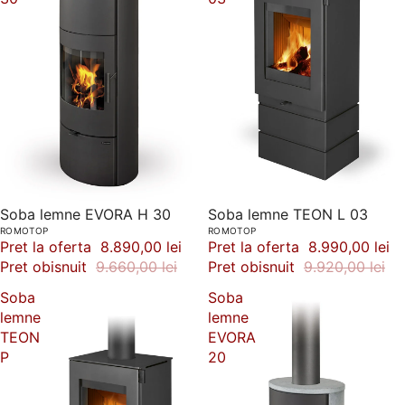
-8%
Soba lemne EVORA H 30
-9%
Soba lemne TEON L 03
ROMOTOP
ROMOTOP
Pret la oferta
8.890,00 lei
Pret la oferta
8.990,00 lei
Pret obisnuit
9.660,00 lei
Pret obisnuit
9.920,00 lei
Soba
Soba
lemne
lemne
TEON
EVORA
P
20