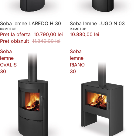
-9%
Soba lemne LAREDO H 30
Soba lemne LUGO N 03
ROMOTOP
ROMOTOP
Pret la oferta
10.790,00 lei
10.880,00 lei
Pret obisnuit
11.840,00 lei
Soba
Soba
lemne
lemne
OVALIS
RIANO
30
30