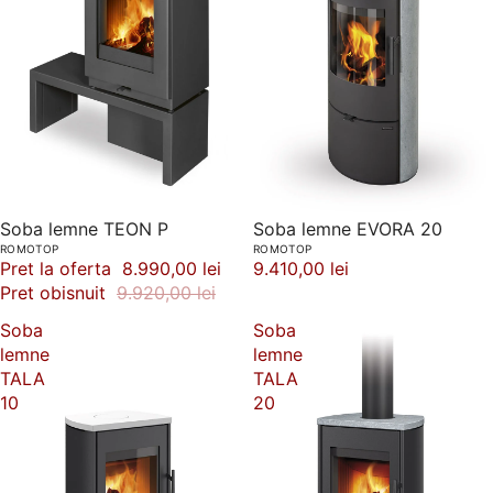
Soba lemne EVORA 20
-9%
Soba lemne TEON P
ROMOTOP
ROMOTOP
9.410,00 lei
Pret la oferta
8.990,00 lei
Pret obisnuit
9.920,00 lei
Soba
Soba
lemne
lemne
TALA
TALA
10
20