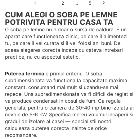
1
2
…
5
CUM ALEGI O SOBA PE LEMNE
POTRIVITA PENTRU CASA TA
O soba pe lemne nu e doar o sursa de caldura. E un
aparat care functioneaza zilnic, pe care il alimentezi
tu, pe care il vei curata si il vei folosi ani buni. De
aceea alegerea corecta incepe cu cateva intrebari
practice, nu cu aspectul estetic.
Puterea termica
e primul criteriu. O soba
subdimensionata va functiona la capacitate maxima
constant, consumand mai mult si uzandu-se mai
repede. Una supradimensionata va fi dificil de reglat si
va produce condensat in cosul de fum. Ca regula
generala, pentru o camera de 30-40 mp bine izolata ai
nevoie de 5-6 kW. Specifica mereu volumul incaperii si
gradul de izolare al casei — specialistii nostri
calculeaza puterea corecta inainte de orice
recomandare.