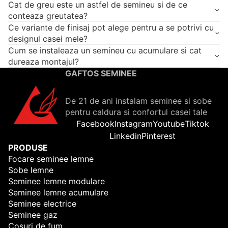
Cat de greu este un astfel de semineu si de ce
conteaza greutatea?
Ce variante de finisaj pot alege pentru a se potrivi cu
designul casei mele?
Cum se instaleaza un semineu cu acumulare si cat
dureaza montajul?
GAFTOS SEMINEE
De 21 de ani instalam seminee si sobe
pentru caldura si confortul casei tale
Facebook
Instagram
Youtube
Tiktok
Linkedin
Pinterest
PRODUSE
Focare seminee lemne
Sobe lemne
Seminee lemne modulare
Seminee lemne acumulare
Seminee electrice
Seminee gaz
Cosuri de fum