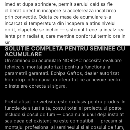
imediat dupa aprindere, permit aerului cald sa fie
eliberat direct in incapere si accelereaza incalzirea
prin convectie. Odata ce masa de acumulare s-a
incarcat si temperatura din incapere a atins nivelul
dorit, clapetele se inchid — sistemul trece la incalzirea
lenta prin radiatie, care mentine confortul termic ore in
sir.
SOLUTIE COMPLETA PENTRU SEMINEE CU
ACUMULARE
Un semineu cu acumulare NORDAC necesita evaluare
tehnica si montaj autorizat pentru a functiona la
parametrii garantati. Echipa Gaftos, dealer autorizat
Romotop in Romania, iti ofera tot ce ai nevoie pentru
o instalare corecta si sigura.
Pretul afisat pe website este exclusiv pentru produs. In
functie de situatia ta, costul total al proiectului poate
include si cosul de fum — daca nu ai unul deja instalat
sau daca cel existent nu este compatibil — precum si
montajul profesional al semineului si al cosului de fum,