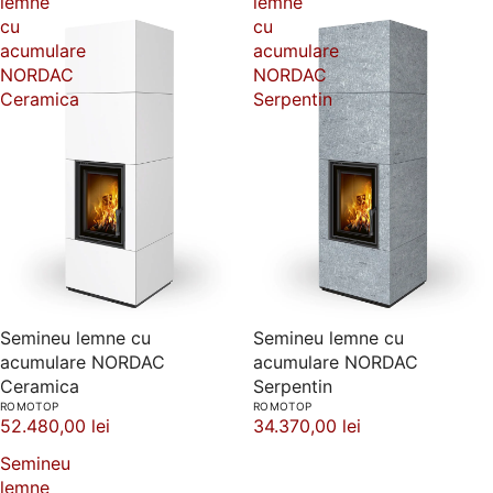
lemne
lemne
cu
cu
acumulare
acumulare
NORDAC
NORDAC
Ceramica
Serpentin
Semineu lemne cu
Semineu lemne cu
acumulare NORDAC
acumulare NORDAC
Ceramica
Serpentin
ROMOTOP
ROMOTOP
52.480,00 lei
34.370,00 lei
Semineu
lemne