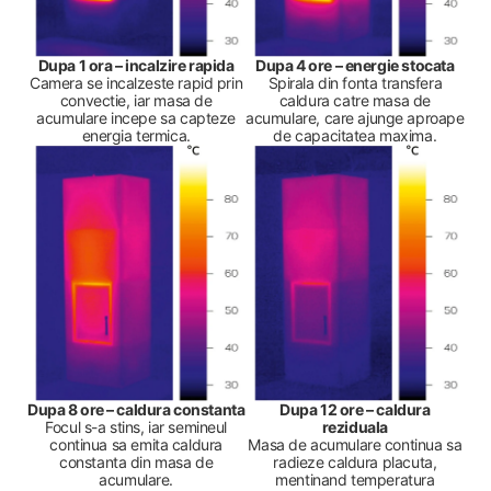
Dupa 1 ora – incalzire rapida
Dupa 4 ore – energie stocata
Camera se incalzeste rapid prin
Spirala din fonta transfera
convectie, iar masa de
caldura catre masa de
acumulare incepe sa capteze
acumulare, care ajunge aproape
energia termica.
de capacitatea maxima.
Dupa 8 ore – caldura constanta
Dupa 12 ore – caldura
Focul s-a stins, iar semineul
reziduala
continua sa emita caldura
Masa de acumulare continua sa
constanta din masa de
radieze caldura placuta,
acumulare.
mentinand temperatura