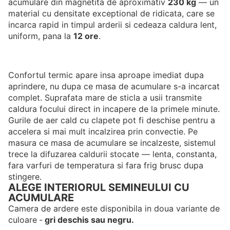
acumulare din magnetita de aproximativ
230 kg
— un
material cu densitate exceptional de ridicata, care se
incarca rapid in timpul arderii si cedeaza caldura lent,
uniform, pana la
12 ore
.
Confortul termic apare insa aproape imediat dupa
aprindere, nu dupa ce masa de acumulare s-a incarcat
complet. Suprafata mare de sticla a usii transmite
caldura focului direct in incapere de la primele minute.
Gurile de aer cald cu clapete pot fi deschise pentru a
accelera si mai mult incalzirea prin convectie. Pe
masura ce masa de acumulare se incalzeste, sistemul
trece la difuzarea caldurii stocate — lenta, constanta,
fara varfuri de temperatura si fara frig brusc dupa
stingere.
ALEGE INTERIORUL SEMINEULUI CU
ACUMULARE
Camera de ardere este disponibila in doua variante de
culoare
-
gri deschis sau negru.