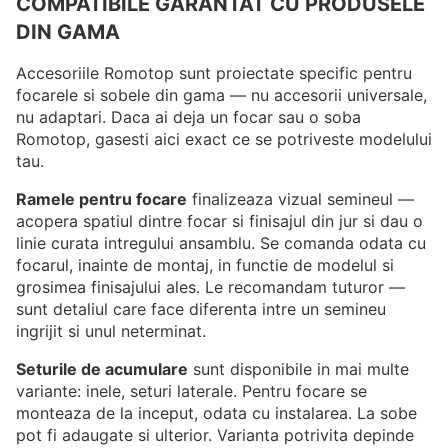
COMPATIBILE GARANTAT CU PRODUSELE
DIN GAMA
Accesoriile Romotop sunt proiectate specific pentru
focarele si sobele din gama — nu accesorii universale,
nu adaptari. Daca ai deja un focar sau o soba
Romotop, gasesti aici exact ce se potriveste modelului
tau.
Ramele pentru focare
finalizeaza vizual semineul —
acopera spatiul dintre focar si finisajul din jur si dau o
linie curata intregului ansamblu. Se comanda odata cu
focarul, inainte de montaj, in functie de modelul si
grosimea finisajului ales. Le recomandam tuturor —
sunt detaliul care face diferenta intre un semineu
ingrijit si unul neterminat.
Seturile de acumulare
sunt disponibile in mai multe
variante: inele, seturi laterale. Pentru focare se
monteaza de la inceput, odata cu instalarea. La sobe
pot fi adaugate si ulterior. Varianta potrivita depinde