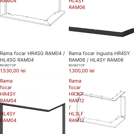
RAM04
HL4SY
RAM06
Rama focar HR4SG RAM04 /
Rama focar ingusta HR4SY
HL4SG RAM04
RAM06 / HL4SY RAM06
ROMOTOP
ROMOTOP
1.530,00 lei
1.300,00 lei
Rama
Rama
focar
focar
HR4SY
HR3LF
RAM04
RAM12
/
/
HL4SY
HL3LF
RAM04
RAM12