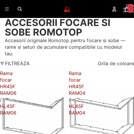
TOTA
ARTICO
IN COS
ACCESORII FOCARE SI
SOBE ROMOTOP
Accesorii originale Romotop pentru focare si sobe —
rame si seturi de acumulare compatibile cu modelul
tau.
FILTREAZA
Grila de coloan
Rama
Rama
focar
focar
HR4SF
HR4SF
RAM06
RAM04
/
/
HL4SF
HL4SF
RAM06
RAM04