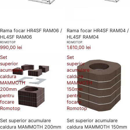
Rama focar HR4SF RAM06 /
Rama focar HR4SF RAM04 /
HL4SF RAM06
HL4SF RAM04
ROMOTOP
ROMOTOP
990,00 lei
1.610,00 lei
Set
Set
superior
superior
acumulare
acumulare
caldura
caldura
MAMMOTH
MAMMOTH
200mm
150mm
pentru
pentru
focare
focare
Romotop
Romotop
Set superior acumulare
Set superior acumulare
caldura MAMMOTH 200mm
caldura MAMMOTH 150mm