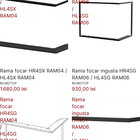
/
RAM06
HL4SX
/
RAM04
HL4SG
RAM06
Rama focar HR4SX RAM04 /
Rama focar ingusta HR4SG
HL4SX RAM04
RAM06 / HL4SG RAM06
ROMOTOP
ROMOTOP
1.680,00 lei
930,00 lei
Rama
Rama
focar
focar
HR4SG
ingusta
RAM04
HR4SY
/
RAM06
HL4SG
/