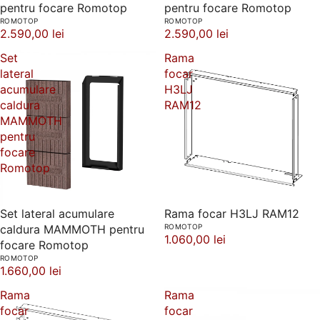
pentru focare Romotop
pentru focare Romotop
ROMOTOP
ROMOTOP
2.590,00 lei
2.590,00 lei
Set
Rama
lateral
focar
acumulare
H3LJ
caldura
RAM12
MAMMOTH
pentru
focare
Romotop
Set lateral acumulare
Rama focar H3LJ RAM12
caldura MAMMOTH pentru
ROMOTOP
1.060,00 lei
focare Romotop
ROMOTOP
1.660,00 lei
Rama
Rama
focar
focar